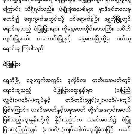
ကြောင်း သိရှိရပါသည်။ ပဲမျိုးစုံအသစ်များ မှာဒီဇင်ဘာလမှ
စတင်၍ ဈေးကွက်အတွင်းသို့ ဝင်ရောက်ခဲ့ပြီး ရွှေဘိုမြို့တွင်
ရောင်းချသည့် ပဲဖြူပြားများ ကိုမန္တလေးတိုင်းဒေသကြီး၊ သပိတ်
ကျင်းမြို့နယ်၊ တကောင်းမြို့နှင့် မန္တလေးမြို့တို့မှ ဝယ်ယူ
ရောင်းချ ကြပါသည်။
ပဲဖြူပြား
ရွှေဘိုမြို့ ဈေးကွက်အတွင်း ဇူလိုင်လ၊ တတိယအပတ်တွင်
ရောင်းချသည့် ပဲဖြူပြားဈေးနှုန်းမှာ
(
၁
)
ပြည်
လျှင်
(
၈၀၀ဝိ
/-)
ကျပ်နှင့် တစ်တင်းလျှင်
(
၁၂၈၀၀ဝိ
/-)
ကျပ်
ဖြစ်ကြောင်း၊ ယခင်အပတ်နှင့်ယခုအပတ် တို့၏အရောင်းအဝယ်
ဖြစ်သည့်ဈေးနှုန်းတို့ကို နှိုင်းယှဉ်ပါက ယခင်အပတ်၌ ပဲဖြူ
ပြား(၁)ပြည်လျှင် (၈၀၀ဝိ/-)ကျပ်ပေါက်ဈေးရှိခဲ့သဖြင့် ယခင်