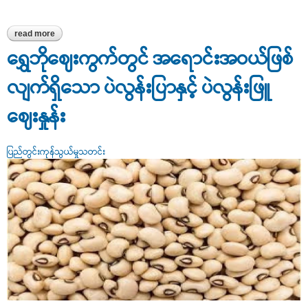
read more
about ရွှေဘိုမြို့ရှိ သစ်သီးနှင့် ပြောင်းဖူးဈေးနှုန်းများ
ရွှေဘိုဈေးကွက်တွင် အရောင်းအဝယ်ဖြစ်
လျက်ရှိသော ပဲလွန်းပြာနှင့် ပဲလွန်းဖြူ
ဈေးနှုန်း
ပြည်တွင်းကုန်သွယ်မှုသတင်း