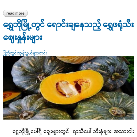
read more
about ရွှေဘိုဈေးကွက်တွင် အရောင်းအဝယ်ဖြစ်လျက်ရှိသော ပဲလွန်းပြာ
နှင့် ပဲလွန်းဖြူဈေးနှုန်း
ရွှေဘိုမြို့တွင် ရောင်းချနေသည့် ရွှေဖရုံသီး
ဈေးနှုန်းများ
ပြည်တွင်းကုန်သွယ်မှုသတင်း
ရွှေဘိုမြို့ပေါ်ရှိ ဈေးများတွင် ရာသီပေါ် သီးနှံများ၊ အသားငါး