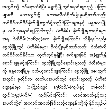
အတွင်းသို့ ဝင်ရောက်ခဲ့ပြီး ရွှေဘိုမြို့တွင်ရောင်းချသည့် ပဲကြား
များကို ဒေသတွင်း၌ ဧကအလိုက်စိုက်ပျိုးမှုမရှိသော်လည်း
တစ်နိုင်တစ်ပိုင်စိုက်ပျိုးထွက်ရှိသည့်ပဲကြားများနှင့်
မန္တလေးမြို့
မှ ဝယ်ယူရောင်းချကြပါသည်။ ပဲတီစိမ်း စိုက်ပျိုးမှုစာရင်းများ
အရ ပဲတီစိမ်း
(
၁၀၆၃၄
)
ဧက စိုက်ပျိုးကြောင်း သိရှိရပါသည်။
ရွှေဘိုမြို့တွင် ပဲတီစိမ်းများ စိုက်ပျိုးမှုရှိသော်လည်း ပဲတီဆံကို
တစ်ပိုင်တစ်နိုင်သာ ထုတ်လုပ်မှုရှိပြီး စက်များဖြင့် အခွံချွတ်၍
ရောင်းချမှုမရှိကြောင်း၊ ရွှေဘိုမြို့တွင်ရောင်းချသည့် ပဲတီဆံများ
ကို မန္တလေးမြို့မှ ဝယ်ယူရောင်းချကြောင်း၊ ရွှေဘိုမြို့ ဈေးကွက်
အတွင်း ဇူလိုင်လ၊ တတိယအပတ်တွင် ရောင်းချသည့် ပဲတီဆံ
ဈေးနှုန်းမှာ
(
၁
)
ပြည်လျှင်
(
၉၆၀ဝိ
/-)
ကျပ်နှင့် တစ်တင်း
လျှင်
(
၁၅၃၆၀ဝိ
/-)
ကျပ်ဖြစ်ကြောင်း၊ ယခင်အပတ်နှင့်ယခု
အပတ်တို့၏ အရောင်းအဝယ်ဖြစ်သည့်ဈေးနှုန်းတို့ကို နှိုင်းယှဉ်ပါ