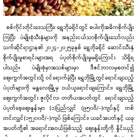
စစ်ကိုင်းတိုင်းဒေသကြီး၊ ရွှေဘိုခရိုင်တွင် စပါးကိုအဓိကစိုက်ပျိုး
ကြပြီး ပဲမျိုးစုံသီးနှံများကို အနည်းငယ်သာစိုက်ပျိုးသော်လည်း
သက်ဆိုင်ရာဌာန၏ ၂၀၂၄
-
၂၀၂၅ခုနှစ် ရွှေဘိုခရိုင် ဆောင်းသီးနှံ
စိုက်ပျိုးမှုစာရင်းများအရ ပဲပုတ်စိုက်ပျိုးမှုမရှိကြောင်း သိရှိရ
ပါသည်။ ပဲမျိုးစုံမှာအသစ်များမှာ ဒီဇင်ဘာလမှစတင်၍
ဈေးကွက်အတွင်းသို့ ဝင်ရောက်ခဲ့ပြီး ရွှေဘိုမြို့တွင်ရောင်းချသည့်
ပဲပုတ်များကို မန္တလေးမြို့မှ ဝယ်ယူရောင်းချကြောင်း၊ ရွှေဘိုမြို့
ဈေးကွက်အတွင်း ဇူလိုင်လ၊ တတိယအပတ်တွင် ရောင်းချသည့်
ပဲပုတ်စေ့ဈေးနှုန်းမှာ
(
၁
)
ပြည်လျှင်
(
၉၅၀ဝိ
/-)
ကျပ်နှင့် တစ်
တင်းလျှင်
(
၁၅၂၀၀ဝိ
/-)
ကျပ် ဖြစ်ကြောင်း၊ ယခင်အပတ်နှင့် ယခု
အပတ်တို့၏ အရောင်းအဝယ်ဖြစ်သည့် ဈေးနှုန်းတို့ကို နှိုင်းယှဉ်