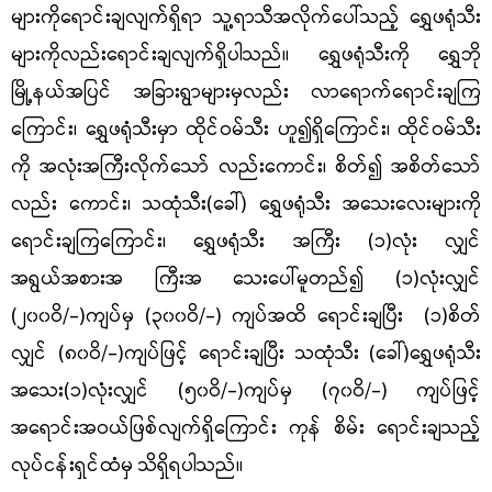
များကိုရောင်းချလျက်ရှိရာ သူ့ရာသီအလိုက်ပေါ်သည့် ရွှေဖရုံသီး
များကိုလည်းရောင်းချလျက်ရှိပါသည်။ ရွှေဖရုံသီးကို ရွှေဘို
မြို့နယ်အပြင် အခြားရွာများမှလည်း လာရောက်ရောင်းချကြ
ကြောင်း၊ ရွှေဖရုံသီးမှာ ထိုင်ဝမ်သီး ဟူ၍ရှိကြောင်း၊ ထိုင်ဝမ်သီး
ကို အလုံးအကြီးလိုက်သော် လည်းကောင်း၊ စိတ်၍ အစိတ်သော်
လည်း ကောင်း၊ သထုံသီး
(ခေါ်) ရွှေဖရုံသီး အသေးလေးများကို
ရောင်းချကြကြောင်း၊ ရွှေဖရုံသီး အကြီး (၁)လုံး လျှင်
အရွယ်အစားအ ကြီးအ သေးပေါ်မူတည်၍ (၁)လုံးလျှင်
(၂၀၀ဝိ/-)ကျပ်မှ (၃၀၀ဝိ/-) ကျပ်အထိ ရောင်းချပြီး (၁)စိတ်
လျှင် (၈၀ဝိ/-)ကျပ်ဖြင့် ရောင်းချပြီး သထုံသီး (ခေါ်)ရွှေဖရုံသီး
အသေး(၁)လုံးလျှင် (၅၀ဝိ/-)ကျပ်မှ (၇၀ဝိ/-) ကျပ်ဖြင့်
အရောင်းအဝယ်ဖြစ်လျက်ရှိကြောင်း ကုန် စိမ်း ရောင်းချသည့်
လုပ်ငန်းရှင်ထံမှ သိရှိရပါသည်။