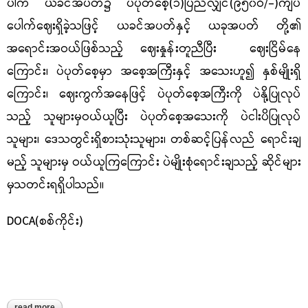
ပါက ယခင်အပတ်၌ ပဲပုတ်စေ့(၁)ပြည်လျှင်(၉၅၀ဝိ/-)ကျပ်
ပေါက်ဈေးရှိခဲ့သဖြင့် ယခင်အပတ်နှင့် ယခုအပတ် တို့၏
အရောင်းအဝယ်ဖြစ်သည့် ဈေးနှုန်းတူညီပြီး ဈေးငြိမ်နေ
ကြောင်း၊ ပဲပုတ်စေ့မှာ အစေ့အကြီးနှင့် အသေးဟူ၍ နှစ်မျိုးရှိ
ကြောင်း၊ ဈေးကွက်အနေဖြင့် ပဲပုတ်စေ့အကြီးကို ပဲနို့ပြုလုပ်
သည့် သူများမှဝယ်ယူပြီး ပဲပုတ်စေ့အသေးကို ပဲငါးပိပြုလုပ်
သူများ၊ ဒေသတွင်းရှိစားသုံးသူများ၊ တစ်ဆင့်ပြန်လည် ရောင်းချ
မည့် သူများမှ ဝယ်ယူကြကြောင်း ပဲမျိုးစုံရောင်းချသည့် ဆိုင်များ
မှသတင်းရရှိပါသည်။
DOCA(စစ်ကိုင်း)
read more
about ရွှေဘိုဈေးကွက်တွင် အရောင်းအဝယ်ဖြစ်လျက်ရှိသည့် ပဲပုတ်စေ့