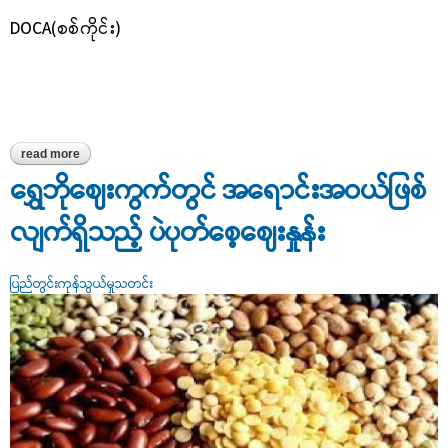
DOCA(စစ်ကိုင်း)
read more
about ရွှေဘိုမြို့တွင် ရောင်းချနေသည့် ရွှေဖရုံသီးဈေးနှုန်းများ
ရွှေဘိုဈေးကွက်တွင် အရောင်းအဝယ်ဖြစ်
လျက်ရှိသည့် ပဲပုတ်စေ့ဈေးနှုန်း
ပြည်တွင်းကုန်သွယ်မှုသတင်း