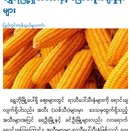
များ
ပြည်တွင်းကုန်သွယ်မှုသတင်း
ရွှေဘိုမြို့ပေါ်ရှိ ဈေးများတွင် ရာသီပေါ်သီးနှံများကို ရောင်းချ
လျက်ရှိပါသည်။ အသီး
(သစ်သီး)များမှာ ဒေသမှထွက်ရှိသည့်
အသီးများအပြင် ရေဦးမြို့နှင့် ခင်ဦးမြို့များလည်း လာရောက်
ရောင်းချကြကြောင်း၊ အသီးများမှာ ရာသီပေါ်သီးနှံဖြစ်သည့် ဂွေး