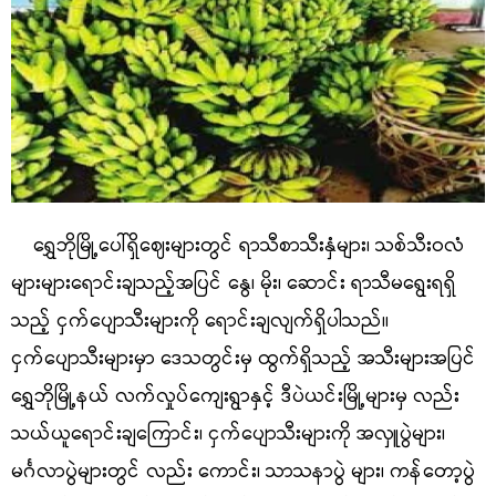
ရွှေဘိုမြို့ပေါ်ရှိဈေးများတွင် ရာသီစာသီးနှံများ၊ သစ်သီးဝလံ
များများရောင်းချသည့်အပြင် နွေ၊ မိုး၊ ဆောင်း ရာသီမရွေးရရှိ
သည့် ငှက်ပျောသီးများကို ရောင်းချလျက်ရှိပါသည်။
ငှက်ပျောသီးများမှာ ဒေသတွင်းမှ ထွက်ရှိသည့် အသီးများအပြင်
ရွှေဘိုမြို့နယ် လက်လှုပ်ကျေးရွာနှင့် ဒီပဲယင်းမြို့များမှ လည်း
သယ်ယူရောင်းချကြောင်း၊ ငှက်ပျောသီးများကို အလှူပွဲများ၊
မင်္ဂလာပွဲများတွင် လည်း ကောင်း၊ သာသနာပွဲ များ၊ ကန်တော့ပွဲ