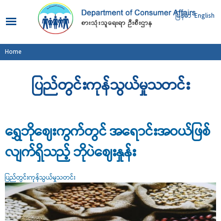
Skip to
main
မြန်မာ
English
content
You are here
Home
ပြည်တွင်းကုန်သွယ်မှုသတင်း
ရွှေဘိုဈေးကွက်တွင် အရောင်းအဝယ်ဖြစ်
လျက်ရှိသည့် ဘိုပဲဈေးနှုန်း
ပြည်တွင်းကုန်သွယ်မှုသတင်း