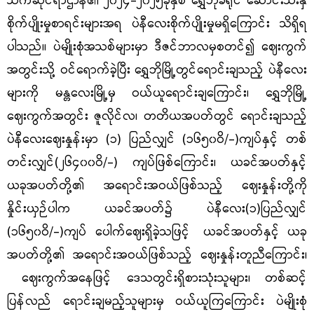
သက်ဆိုင်ရာဌာန၏ ၂၀၂၄
-
၂၀၂၅ခုနှစ် ရွှေဘိုခရိုင် ဆောင်းသီးနှံ
စိုက်ပျိုးမှုစာရင်းများအရ ပဲနီလေးစိုက်ပျိုးမှုမရှိကြောင်း သိရှိရ
ပါသည်။ ပဲမျိုးစုံအသစ်များမှာ ဒီဇင်ဘာလမှစတင်၍ ဈေးကွက်
အတွင်းသို့ ဝင်ရောက်ခဲ့ပြီး ရွှေဘိုမြို့တွင်ရောင်းချသည့် ပဲနီလေး
များကို မန္တလေးမြို့မှ ဝယ်ယူရောင်းချကြောင်း၊ ရွှေဘိုမြို့
ဈေးကွက်အတွင်း ဇူလိုင်လ၊ တတိယအပတ်တွင် ရောင်းချသည့်
ပဲနီလေးဈေးနှုန်းမှာ
(
၁
)
ပြည်လျှင်
(
၁၆၅၀ဝိ
/-)
ကျပ်နှင့် တစ်
တင်းလျှင်
(
၂၆၄၀၀ဝိ
/-)
ကျပ်ဖြစ်ကြောင်း၊ ယခင်အပတ်နှင့်
ယခုအပတ်တို့၏ အရောင်းအဝယ်ဖြစ်သည့် ဈေးနှုန်းတို့ကို
နှိုင်းယှဉ်ပါက ယခင်အပတ်၌ ပဲနီလေး(၁)ပြည်လျှင်
(၁၆၅၀ဝိ/-)ကျပ် ပေါက်ဈေးရှိခဲ့သဖြင့်
ယခင်အပတ်နှင့် ယခု
အပတ်တို့၏ အရောင်းအဝယ်ဖြစ်သည့် ဈေးနှုန်းတူညီကြောင်း၊
ဈေးကွက်အနေဖြင့် ဒေသတွင်းရှိစားသုံးသူများ၊ တစ်ဆင့်
ပြန်လည် ရောင်းချမည့်သူများမှ ဝယ်ယူကြကြောင်း ပဲမျိုးစုံ