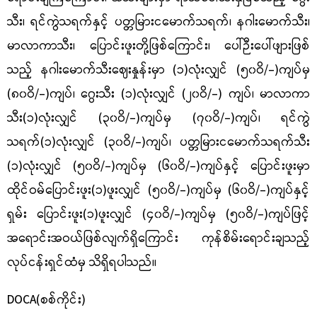
သီး၊ ရင်ကွဲသရက်နှင့် ပတ္တမြားငမောက်သရက်၊ နဂါးမောက်သီး၊
မာလာကာသီး၊ ပြောင်းဖူးတို့ဖြစ်ကြောင်း၊ ပေါ်ဉီးပေါ်ဖျားဖြစ်
သည့် နဂါးမောက်သီး‌ဈေးနှုန်းမှာ (၁)လုံးလျှင် (၅၀ဝိ/-)ကျပ်မှ
(၈၀ဝိ/-)ကျပ်၊ ဂွေးသီး (၁)လုံးလျှင် (၂၀ဝိ/-) ကျပ်၊ မာလာကာ
သီး(၁)လုံးလျှင် (၃၀ဝိ/-)ကျပ်မှ (၇၀ဝိ/-)ကျပ်၊ ရင်ကွဲ
သရက်(၁)လုံးလျှင် (၃၀ဝိ/-)ကျပ်၊ ပတ္တမြားငမောက်သရက်သီး
(၁)လုံးလျှင် (၅၀ဝိ/-)ကျပ်မှ (၆၀ဝိ/-)ကျပ်နှင့် ပြောင်းဖူးမှာ
ထိုင်ဝမ်ပြောင်းဖူး(၁)ဖူးလျှင် (၅၀ဝိ/-)ကျပ်မှ (၆၀ဝိ/-)ကျပ်နှင့်
ရှမ်း ပြောင်းဖူး(၁)ဖူးလျှင် (၄၀ဝိ/-)ကျပ်မှ (၅၀ဝိ/-)ကျပ်ဖြင့်
အရောင်းအဝယ်ဖြစ်လျက်ရှိကြောင်း ကုန်စိမ်းရောင်းချသည့်
လုပ်ငန်းရှင်ထံမှ သိရှိရပါသည်။
DOCA(စစ်ကိုင်း)