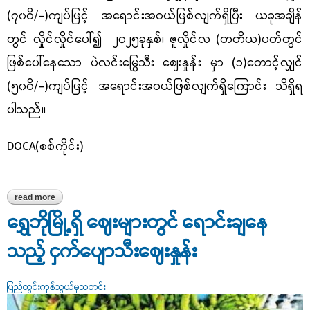
(၇၀ဝိ/-)ကျပ်ဖြင့် အရောင်းအဝယ်ဖြစ်လျက်ရှိပြီး ယခုအချိန်
တွင် လှိုင်လှိုင်ပေါ်၍ ၂၀၂၅ခုနှစ်၊ ဇူလှိုင်လ (တတိယ)ပတ်တွင်
ဖြစ်ပေါ်နေသော ပဲလင်းမြွေသီး ဈေးနှုန်း မှာ (၁)တောင့်လျှင်
(၅၀ဝိ/-)ကျပ်ဖြင့် အရောင်းအဝယ်ဖြစ်လျက်ရှိကြောင်း သိရှိရ
ပါသည်။
DOCA(စစ်ကိုင်း)
read more
about ဈေးအနည်းငယ်ကျသည့်မန်ကျီးသီးစိမ်းနှင့် ပဲလင်းမြွေသီး
ဈေးနှုန်းအခြေအနေ
ရွှေဘိုမြို့ရှိ ဈေးများတွင် ရောင်းချနေ
သည့် ငှက်ပျောသီးဈေးနှုန်း
ပြည်တွင်းကုန်သွယ်မှုသတင်း