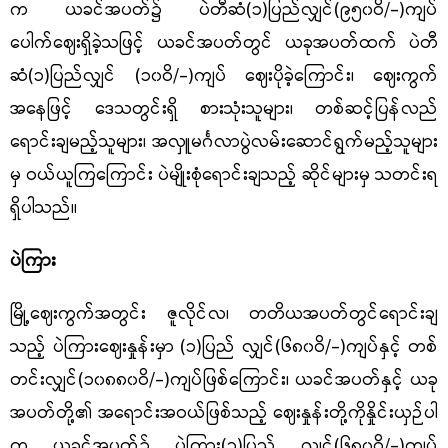
က ယခင်အပတ်၌ ပဲတီဆံ(၁)ပြည်လျှင်(၉၅၀ဝိ/-)ကျပ်
ပေါက်ဈေးရှိခဲ့သဖြင့် ယခင်အပတ်တွင် ယခုအပတ်ထက် ပဲတီ
ဆံ
(
၁
)
ပြည်လျှင်
(
၁၀ဝိ
/-)
ကျပ် ဈေးပိုခဲ့ကြောင်း၊ ဈေးကွက်
အနေဖြင့် ဒေသတွင်းရှိ စားသုံးသူများ၊ တစ်ဆင့်ပြန်လည်
ရောင်းချမည့်သူများ၊ အလှူမင်္ဂလာပွဲလမ်းဆောင်ရွက်မည့်သူများ
မှ ဝယ်ယူကြကြောင်း ပဲမျိုးစုံရောင်းချသည့် ဆိုင်များမှ သတင်းရ
ရှိပါသည်။
ပဲကြား
မြို့ဈေးကွက်အတွင်း ဇူလိုင်လ၊ တတိယအပတ်တွင်ရောင်းချ
သည့် ပဲကြားဈေးနှုန်းမှာ
(
၁
)
ပြည် လျှင်
(
၆၈၀ဝိ
/-)
ကျပ်နှင့် တစ်
တင်းလျှင်
(
၁၀၈၈၀ဝိ
/-)
ကျပ်ဖြစ်ကြောင်း၊ ယခင်အပတ်နှင့် ယခု
အပတ်တို့၏ အရောင်းအဝယ်ဖြစ်သည့် ဈေးနှုန်းတို့ကိုနှိုင်းယှဉ်ပါ
က ယခင်အပတ်၌ ပဲကြား(၁)ပြည် လျှင်(၆၈၀ဝိ/-)ကျပ်