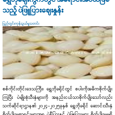
သည့် ပဲဖြူပြားဈေးနှုန်း
ပြည်တွင်းကုန်သွယ်မှုသတင်း
စစ်ကိုင်းတိုင်းဒေသကြီး၊ ရွှေဘိုခရိုင်တွင် စပါးကိုအဓိကစိုက်ပျိုး
ကြပြီး ပဲမျိုးစုံသီးနှံများကို အနည်းငယ်သာစိုက်ပျိုးသော်လည်း
သက်ဆိုင်ရာဌာန၏ ၂၀၂၄
-
၂၀၂၅ခုနှစ် ရွှေဘိုခရိုင် ဆောင်းသီးနှံ
စိုက်ပျိုးမှုစာရင်းများအရ ပဲနီပြားနှင့် ပဲဖြူပြားများ စိုက်ပျိုးမှုမရှိ