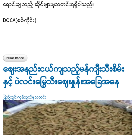
ရောင်းချ သည့် ဆိုင်များမှသတင်းရရှိပါသည်။
DOCA(စစ်ကိုင်း)
read more
about ရွှေဘိုဈေးကွက်တွင် အရောင်းအဝယ်ဖြစ်လျက်ရှိသည့် ပဲနီလေး
ဈေးနှုန်း
ဈေးအနည်းငယ်ကျသည့်မန်ကျီးသီးစိမ်း
နှင့် ပဲလင်းမြွေသီးဈေးနှုန်းအခြေအနေ
ပြည်တွင်းကုန်သွယ်မှုသတင်း