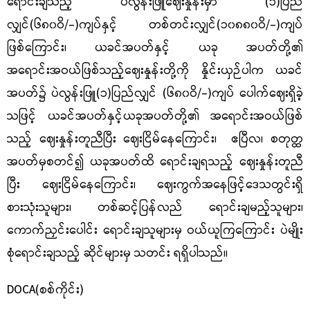
ရောင်းချသည့် ပဲလွန်းဖြူဈေးနှုန်းမှာ
(
၁
)
ပြည်
လျှင်
(
၆၈၀ဝိ
/-)
ကျပ်နှင့် တစ်တင်းလျှင်
(
၁၀၈၈၀ဝိ
/-)
ကျပ်
ဖြစ်ကြောင်း၊ ယခင်အပတ်နှင့် ယခု အပတ်တို့၏
အရောင်းအဝယ်ဖြစ်သည့်ဈေးနှုန်းတို့ကို နှိုင်းယှဉ်ပါက ယခင်
အပတ်၌ ပဲလွန်းဖြူ(၁)ပြည်လျှင် (၆၈၀ဝိ/-)ကျပ် ပေါက်ဈေးရှိခဲ့
သဖြင့် ယခင်အပတ်နှင့်ယခုအပတ်တို့၏ အရောင်းအဝယ်ဖြစ်
သည့် ဈေးနှုန်းတူညီပြီး ဈေးငြိမ်နေကြောင်း၊ ဧပြီလ၊ စတုတ္ထ
အပတ်မှစတင်၍ ယခုအပတ်ထိ ရောင်းချရသည့် ဈေးနှုန်းတူညီ
ပြီး ဈေးငြိမ်နေကြောင်း၊ ဈေးကွက်အနေဖြင့်ဒေသတွင်းရှိ
စားသုံးသူများ၊ တစ်ဆင့်ပြန်လည် ရောင်းချမည့်သူများ၊
ကောက်ညှင်းပေါင်း ရောင်းချသူများမှ ဝယ်ယူကြကြောင်း ပဲမျိုး
စုံရောင်းချသည့် ဆိုင်များမှ သတင်း ရရှိပါသည်။
DOCA(စစ်ကိုင်း)