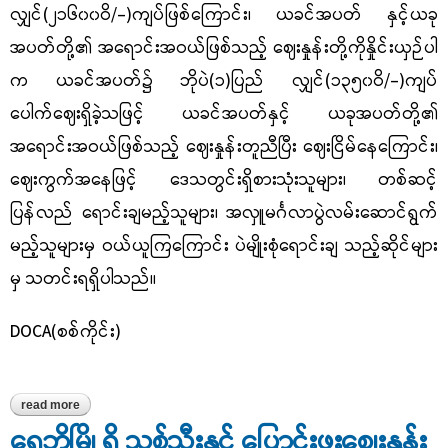
လျှင်
(
၂၁၆၀၀ဝိ
/-)
ကျပ်ဖြစ်ကြောင်း၊ ယခင်အပတ် နှင့်ယခု
အပတ်တို့၏ အရောင်းအဝယ်ဖြစ်သည့် ဈေးနှုန်းတို့ကိုနှိုင်းယှဉ်ပါ
က ယခင်အပတ်၌ ဘိုပဲ(၁)ပြည် လျှင်(၁၃၅၀ဝိ/-)ကျပ်
ပေါက်ဈေးရှိခဲ့သဖြင့် ယခင်အပတ်နှင့် ယခုအပတ်တို့၏
အရောင်းအဝယ်ဖြစ်သည့် ဈေးနှုန်းတူညီပြီး ဈေးငြိမ်နေကြောင်း၊
ဈေးကွက်အနေဖြင့် ဒေသတွင်းရှိစားသုံးသူများ၊ တစ်ဆင့်
ပြန်လည် ရောင်းချမည့်သူများ၊ အလှူမင်္ဂလာပွဲလမ်းဆောင်ရွက်
မည့်သူများမှ ဝယ်ယူကြကြောင်း ပဲမျိုးစုံရောင်းချ သည့်ဆိုင်များ
မှ သတင်းရရှိပါသည်။
DOCA(စစ်ကိုင်း)
read more
about ရွှေဘိုဈေးကွက်တွင် အရောင်းအဝယ်ဖြစ်လျက်ရှိသည့် ဘိုပဲ
ဈေးနှုန်း
ရွှေဘိုမြို့ရှိ သစ်သီးနှင့် ပြောင်းဖူးဈေးနှုန်း