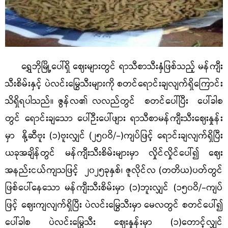
ရွှေဘိုမြို့ပေါ်ရှိ ဈေးများတွင် ရာသီစာသီးနှံဖြစ်သည့် မန်ကျီး
သီးစိမ်းနှင့် ပဲလင်းမြွေသီးများကို စတင်ရောင်းချလျက်ရှိကြောင်း
သိရှိရပါသည်။ ဇွန်လ၏ လလည်တွင် စတင်ပေါ်ပြီး ပေါ်ခါစ
တွင် ရောင်းချသော ပေါ်ဉီးပေါ်ဖျား ရာသီစာမန်ကျီးသီးဈေးနှုန်း
မှာ နို့ဆီဗူး (၁)ဗူးလျှင်
(၂၅၀ဝိ/-)ကျပ်ဖြင့် ရောင်းချလျက်ရှိပြီး
ယခုအချိန်တွင် မန်ကျီးသီးစိမ်းများမှာ လှိုင်လှိုင်ပေါ်၍ ဈေး
အနည်းငယ်ကျသဖြင့် ၂၀၂၅ခုနှစ်၊ ဇူလိုင်လ (တတိယ)ပတ်တွင်
ဖြစ်ပေါ်နေသော မန်ကျီးသီးစိမ်းမှာ (၁)ဘူးလျှင် (၁၅၀ဝိ/-ကျပ်
ဖြင့် ဈေးကျလျက်ရှိပြီး ပဲလင်းမြွေသီးမှာ မေလတွင် စတင်ပေါ်၍
ပေါ်ခါစ ပဲလင်းမြွေသီး ဈေးနှုန်းမှာ (၁)တောင့်လျှင်