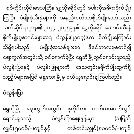
စစ်ကိုင်းတိုင်းဒေသကြီး၊ ရွှေဘိုခရိုင်တွင် စပါးကိုအဓိကစိုက်ပျိုး
ကြပြီး ပဲမျိုးစုံသီးနှံများကို အနည်းငယ်သာစိုက်ပျိုးသော်လည်း
သက်ဆိုင်ရာဌာန၏ ၂၀၂၄
-
၂၀၂၅ခုနှစ် ရွှေဘိုခရိုင် ဆောင်းသီးနှံ
စိုက်ပျိုးမှုစာရင်းများအရ ပဲလွန်း
(
၂၃၀၇
)
ဧက စိုက်ပျိုးကြောင်း
သိရှိရပါသည်။ ပဲမျိုးစုံအသစ်များမှာ ဒီဇင်ဘာလမှစတင်၍
ဈေးကွက်အတွင်းသို့ ဝင်ရောက်ခဲ့ပြီး ရွှေဘိုမြို့တွင်ရောင်းချသည့်
ပဲလွန်းပြာနှင့် ပဲလွန်းဖြူများကို ဒေသတွင်းမှစိုက်ပျိုးထွက်ရှိ
သည့်ပဲများအပြင် မန္တလေးမြို့မှ ဝယ်ယူရောင်းချကြပါသည်။
ပဲလွန်းပြာ
ရွှေဘိုမြို့ ဈေးကွက်အတွင်း ဇူလိုင်လ၊ တတိယအပတ်တွင်
ရောင်းချသည့် ပဲလွန်းပြာဈေးနှုန်းမှာ
(
၁
)
ပြည်
လျှင်
(
၅၀၀ဝိ
/-)
ကျပ်နှင့် တစ်တင်းလျှင်
(
၈၀၀၀ဝိ
/-)
ကျပ်