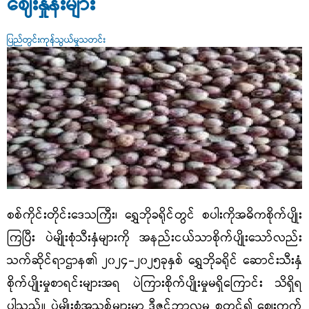
ဈေးနှုန်းများ
ပြည်တွင်းကုန်သွယ်မှုသတင်း
စစ်ကိုင်းတိုင်းဒေသကြီး၊ ရွှေဘိုခရိုင်တွင် စပါးကိုအဓိကစိုက်ပျိုး
ကြပြီး ပဲမျိုးစုံသီးနှံများကို အနည်းငယ်သာစိုက်ပျိုးသော်လည်း
သက်ဆိုင်ရာဌာန၏ ၂၀၂၄
-
၂၀၂၅ခုနှစ် ရွှေဘိုခရိုင် ဆောင်းသီးနှံ
စိုက်ပျိုးမှုစာရင်းများအရ ပဲကြားစိုက်ပျိုးမှုမရှိကြောင်း သိရှိရ
ပါသည်။ ပဲမျိုးစုံအသစ်များမှာ ဒီဇင်ဘာလမှ စတင်၍ ဈေးကွက်