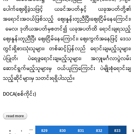
ပေါက်ဈေးရှိခဲ့သဖြင့် ယခင်အပတ်နှင့် ယခုအပတ်တို့၏
အရောင်းအဝယ်ဖြစ်သည့် ဈေးနှုန်းတူညီပြီးဈေးငြိမ်နေကြောင်း၊
မေလ၊ ဒုတိယအပတ်မှစတင်၍ ယခုအပတ်ထိ ရောင်းချရသည့်
ဈေးနှုန်းတူညီပြီး ဈေးငြိမ်နေကြောင်း၊ ဈေးကွက်အနေဖြင့် ဒေသ
တွင်းရှိစားသုံးသူများ၊ တစ်ဆင့်ပြန်လည် ရောင်းချမည့်သူများ၊
ပဲပြုတ်၊ ပဲရေဖွရောင်းချမည့်သူများ၊ အလှူမင်္ဂလာပွဲလမ်း
ဆောင်ရွက်မည့်သူများမှ ဝယ်ယူကြကြောင်း ပဲမျိုးစုံရောင်းချ
သည့်ဆိုင်များမှ သတင်းရရှိပါသည်။
DOCA(စစ်ကိုင်း)
read more
about ရွှေဘိုဈေးကွက်ရှိ ပဲကြားနှင့် ပဲတီဆံဈေးနှုန်းများ
Pages
…
«
‹
829
830
831
832
833