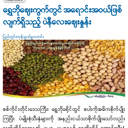
ဈေးနှုန်း
ရွှေဘိုဈေးကွက်တွင် အရောင်းအဝယ်ဖြစ်
လျက်ရှိသည့် ပဲနီလေးဈေးနှုန်း
ပြည်တွင်းကုန်သွယ်မှုသတင်း
စစ်ကိုင်းတိုင်းဒေသကြီး၊ ရွှေဘိုခရိုင်တွင် စပါးကိုအဓိကစိုက်ပျိုး
ကြပြီး ပဲမျိုးစုံသီးနှံများကို အနည်းငယ်သာစိုက်ပျိုးသော်လည်း