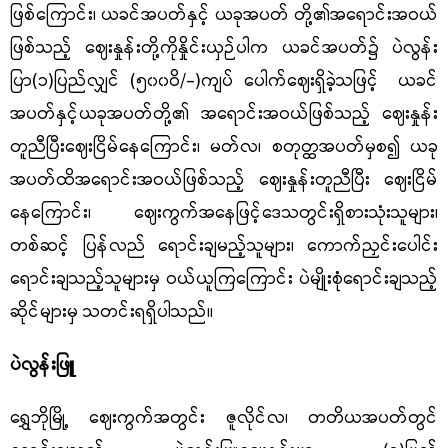
ဖြစ်ကြောင်း၊ ယခင်အပတ်နှင့် ယခုအပတ် တို့၏အရောင်းအဝယ်
ဖြစ်သည့် ဈေးနှုန်းတို့ကိုနှိုင်းယှဉ်ပါက ယခင်အပတ်၌ ပဲလွန်း
ပြာ(၁)ပြည်လျှင် (၅၀၀ဝိ/-)ကျပ် ပေါက်ဈေးရှိခဲ့သဖြင့် ယခင်
အပတ်နှင့်ယခုအပတ်တို့၏ အရောင်းအဝယ်ဖြစ်သည့် ဈေးနှုန်း
တူညီပြီးဈေးငြိမ်နေကြောင်း၊ မတ်လ၊ စတုတ္ထအပတ်မှစ၍ ယခု
အပတ်ထိအရောင်းအဝယ်ဖြစ်သည့် ဈေးနှုန်းတူညီပြီး ဈေးငြိမ်
နေကြောင်း၊ ဈေးကွက်အနေဖြင့်ဒေသတွင်းရှိစားသုံးသူများ၊
တစ်ဆင့် ပြန်လည် ရောင်းချမည့်သူများ၊ ကောက်ညှင်းပေါင်း
ရောင်းချသည့်သူများမှ ဝယ်ယူကြကြောင်း ပဲမျိုးစုံရောင်းချသည့်
ဆိုင်များမှ သတင်းရရှိပါသည်။
ပဲလွန်းဖြူ
ရွှေဘိုမြို့ ဈေးကွက်အတွင်း ဇူလိုင်လ၊ တတိယအပတ်တွင်