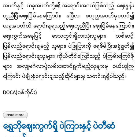
အပတ်နှင့် ယခုအပတ်တို့၏ အရောင်းအဝယ်ဖြစ်သည့် ဈေးနှုန်း
တူညီပြီးဈေးငြိမ်နေကြောင်း၊ ဧပြီလ၊ စတုတ္ထအပတ်မှစတင်၍
ယခုအပတ်ထိ ရောင်းချရသည့်ဈေးတူညီပြီး ဈေးငြိမ်နေကြောင်း၊
ဈေးကွက်အနေဖြင့် ဒေသတွင်းရှိစားသုံးသူများ၊ တစ်ဆင့်
ပြန်လည်ရောင်းချမည့် သူများ၊ ပဲဖြူပြားကို ရေစိမ်ပြီးအခွံချွတ်၍
ပြန်လည်ရောင်းချသူများ၊ ကိုယ်တိုင်ကြော်သည့် ပဲကြမ်းကြော်ဖို
များ၊ အလှူမင်္ဂလာပွဲလမ်းဆောင်ရွက်မည့်သူများမှ ဝယ်ယူကြ
ကြောင်း ပဲမျိုးစုံရောင်းချသည့်ဆိုင်များမှ သတင်းရရှိပါသည်။
DOCA(စစ်ကိုင်း)
read more
about ရွှေဘိုဈေးကွက်တွင် အရောင်းအဝယ်ဖြစ်သည့် ပဲဖြူပြားဈေးနှုန်း
ရွှေဘိုဈေးကွက်ရှိ ပဲကြားနှင့် ပဲတီဆံ