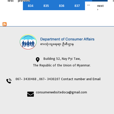
first
previous
…
834
835
836
837
next
›
Building 52, Nay Pyi Taw,
The Republic of the Union of Myanmar.
067- 3430468 , 067- 3430207
Contact number and Email
consumerwebsitedoca@gmail.com