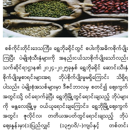
စစ်ကိုင်းတိုင်းဒေသကြီး၊ ရွှေဘိုခရိုင်တွင် စပါးကိုအဓိကစိုက်ပျိုး
ကြပြီး ပဲမျိုးစုံသီးနှံများကို အနည်းငယ်သာစိုက်ပျိုးသော်လည်း
သက်ဆိုင်ရာဌာန၏ ၂၀၂၄
-
၂၀၂၅ခုနှစ် ရွှေဘိုခရိုင် ဆောင်းသီးနှံ
စိုက်ပျိုးမှုစာရင်းများအရ ဘိုပဲစိုက်ပျိုးမှုမရှိကြောင်း သိရှိရ
ပါသည်။ ပဲမျိုးစုံအသစ်များမှာ ဒီဇင်ဘာလမှ စတင်၍ ဈေးကွက်
အတွင်းသို့ ဝင်ရောက်ခဲ့ပြီး ရွှေဘိုမြို့တွင်ရောင်းချသည့် ဘိုပဲများ
ကို မန္တလေးမြို့မှ ဝယ်ယူရောင်းချကြောင်း၊ ရွှေဘိုမြို့ဈေးကွက်
အတွင်း ဇူလိုင်လ၊ တတိယအပတ်တွင်ရောင်းချသည့် ဘိုပဲ
ဈေးနှုန်းမှာ
(
၁
)
ပြည်လျှင်
(
၁၃၅၀ဝိ
/-)
ကျပ်နှင့် တစ်တင်း