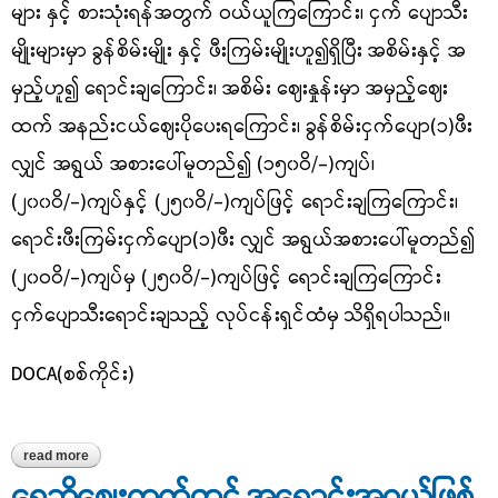
များ နှင့် စားသုံးရန်အတွက် ဝယ်ယူကြကြောင်း၊ ငှက် ပျောသီး
မျိုးများမှာ ခွန်စိမ်းမျိုး နှင့် ဖီးကြမ်းမျိုးဟူ၍ရှိပြီး အစိမ်းနှင့် အ
မှည့်ဟူ၍ ရောင်းချကြောင်း၊ အစိမ်း ဈေးနှုန်းမှာ အမှည့်ဈေး
ထက် အနည်းငယ်ဈေးပိုပေးရကြောင်း၊ ခွန်စိမ်းငှက်ပျော
(၁)ဖီး
လျှင် အရွယ် အစားပေါ်မူတည်၍ (၁၅၀ဝိ/-)ကျပ်၊
(၂၀၀ဝိ/-)ကျပ်နှင့် (၂၅၀ဝိ/-)ကျပ်ဖြင့် ရောင်းချကြကြောင်း၊
ရောင်းဖီးကြမ်းငှက်ပျော(၁)ဖီး လျှင် အရွယ်အစားပေါ်မူတည်၍
(၂၀ဝဝိ/-)ကျပ်မှ (၂၅၀ဝိ/-)ကျပ်ဖြင့် ရောင်းချကြကြောင်း
ငှက်ပျောသီးရောင်းချသည့် လုပ်ငန်းရှင်ထံမှ သိရှိရပါသည်။
DOCA(စစ်ကိုင်း)
read more
about ရွှေဘိုမြို့ရှိ ဈေးများတွင် ရောင်းချနေသည့် ငှက်ပျောသီးဈေးနှုန်း
ရွှေဘိုဈေးကွက်တွင် အရောင်းအဝယ်ဖြစ်