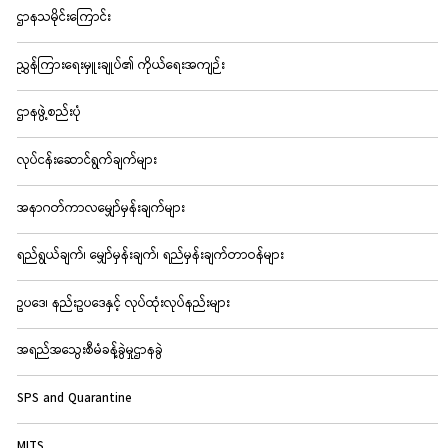
ဌာနသမိုင်းကြောင်း
ညွှန်ကြားရေးမှူးချုပ်၏ ကိုယ်ရေးအကျဉ်း
ဌာနဖွဲ့စည်းပုံ
လုပ်ငန်းဆောင်ရွက်ချက်များ
အနာဂတ်ကာလမျှော်မှန်းချက်များ
ရည်ရွယ်ချက်၊ မျှော်မှန်းချက်၊ ရည်မှန်းချက်တာဝန်များ
ဥပဒေ၊ နည်းဥပဒေနှင့် လုပ်ထုံးလုပ်နည်းများ
အရည်အသွေးစီမံခန့်ခွဲမှုဌာနခွဲ
SPS and Quarantine
MITS