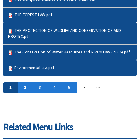
THE FOREST LAW.pdf
THE PROTECTION OF WILDLIFE AND CONSERVATION OF AND
PROTEC.pdf
The Consevation of Water Resources and Rivers Law (2006).pdf
Environmental law.pdf
Pages
1
2
3
4
5
>
>>
Related Menu Links