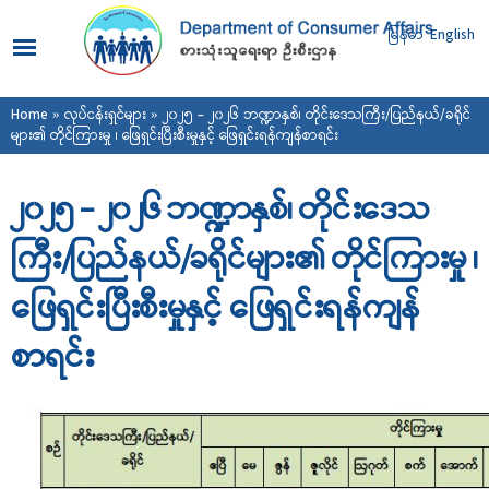
Skip to
main
မြန်မာ
English
content
You are here
Home
»
လုပ်ငန်းရှင်များ
» ၂၀၂၅ - ၂၀၂၆ ဘဏ္ဍာနှစ်၊ တိုင်းဒေသကြီး/ပြည်နယ်/ခရိုင်
များ၏ တိုင်ကြားမှု ၊ ဖြေရှင်းပြီးစီးမှုနှင့် ဖြေရှင်းရန်ကျန်စာရင်း
၂၀၂၅ - ၂၀၂၆ ဘဏ္ဍာနှစ်၊ တိုင်းဒေသ
ကြီး/ပြည်နယ်/ခရိုင်များ၏ တိုင်ကြားမှု ၊
ဖြေရှင်းပြီးစီးမှုနှင့် ဖြေရှင်းရန်ကျန်
စာရင်း