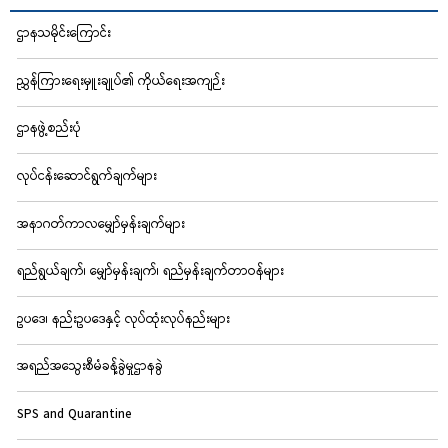
ဌာနသမိုင်းကြောင်း
ညွှန်ကြားရေးမှူးချုပ်၏ ကိုယ်ရေးအကျဉ်း
ဌာနဖွဲ့စည်းပုံ
လုပ်ငန်းဆောင်ရွက်ချက်များ
အနာဂတ်ကာလမျှော်မှန်းချက်များ
ရည်ရွယ်ချက်၊ မျှော်မှန်းချက်၊ ရည်မှန်းချက်တာဝန်များ
ဥပဒေ၊ နည်းဥပဒေနှင့် လုပ်ထုံးလုပ်နည်းများ
အရည်အသွေးစီမံခန့်ခွဲမှုဌာနခွဲ
SPS and Quarantine