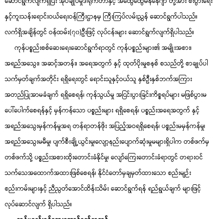
ဆောင်ရွက်လျက်ရှိပြီး အုပ်ချုပ်မှုဒါရိုက်တာနှင့် အထွေထွေမန်နေဂျာ တို့အား စီးပွားရေး
နှင့်ကူးသန်းရောင်းဝယ်ရေးဝန်ကြီးဌာနမှ ကြီးကြပ်လမ်းညွှန် ဆောင်ရွက်ပါသည်။
လက်ရှိအချိန်တွင် ဝန်ထမ်း(၇၀)ဦးဖြင့် လုပ်ငန်းများ ဆောင်ရွက်လျက်ရှိပါသည်။
ကုန်ပစ္စည်းစစ်ဆေးရေးဆောင်ရွက်ရာတွင် ကုန်ပစ္စည်းများ၏ အမျိုးအစား၊
အရည်အသွေး၊ အဆင့်အတန်း၊ အရေအတွက် နှင့် ထုတ်ပိုးမှုစနစ် စသည်တို့ စာချုပ်ပါ
သက်မှတ်ချက်အတိုင်း ရရှိရေးတွင် ရောင်းသူနှင့်ဝယ်သူ နှစ်ဦးနှစ်ဘက်အကြား
အတည်ပြုအာမခံချက် ရရှိစေရန်၊ ကုန်သွယ်မှု အငြင်းပွားခြင်းကိစ္စရပ်များ မဖြစ်ပွားမ
ပေါ်ပေါက်စေရန်နှင့် မှန်ကန်သော ပစ္စည်းများ ရရှိစေရန်၊ ပစ္စည်းအရေအတွက် နှင့်
အရည်အသွေးမှန်ကန်မှုအရ တန်ရာတန်ဖိုး အပြည့်အဝရရှိစေရန်၊ ပစ္စည်းမမှန်ကန်မှု၊
အရည်အသွေးမမီမှု၊ ပျက်စီးချို့ယွင်းမှု၊လျော့နည်းပျောက်ဆုံးမှုမများရှိပါက တစ်ဖက်မှ
တစ်ဖက်သို့ ပစ္စည်းအစားထိုးတောင်းခံနိုင်မှု၊ လျော်ကြေးတောင်းခံရာတွင် တရားဝင်
သက်သေအထောက်အထားဖြစ်စေရန်၊ နိုင်ငံတော်မှချမှတ်ထားသော စည်းမျဉ်း
စည်းကမ်းများနှင့် ညီညွတ်အောင်ထိန်းသိမ်း ဆောင်ရွက်ရန် ရည်ရွယ်ချက် များဖြင့်
လုပ်ဆောင်လျက် ရှိပါသည်။