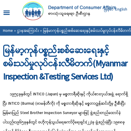
Skip to
main
မြန်မာ
English
content
You are here
Home
»
ဌာနအကြောင်း
» မြန်မာကုန်ပစ္စည်းစစ်ဆေးရေးနှင့်စမ်းသပ်မှုလုပ်ငန်းလီမိတက်
မြန်မာ့ကုန်ပစ္စည်းစစ်ဆေးရေးနှင့်
စမ်းသပ်မှုလုပ်ငန်းလီမိတက်(Myanmar
Inspection &Testing Services Ltd)
၁၉၅၄ခုနှစ်တွင် INTICO (Japan) မှ မစ္စတာရီဆိုးနှင့် ကိုယ်စားလှယ်အဖွဲ့ ရောက်ရှိ
ပြီး INTICO (Burma) (ဗာမန်တီကို) ကို မစ္စတာရီဆိုးနှင့် မစ္စတာဂျွန်ဆင်တို့မှ ဦးစီးပြီး
မြန်မာပြည် Steel Brother Inspection Surveyor များဖြင့် ဖွဲ့စည်းတည်ထောင်ခဲ့
ပါသည်။၁၉၆၅ခုနှစ်တွင် ဗဟိုကုန်သွယ်ရေးကော်ပိုရေးရှင်း(၂၂)ခု ဖွဲ့စည်းခဲ့ပြီး ၁၉၈၈ခု