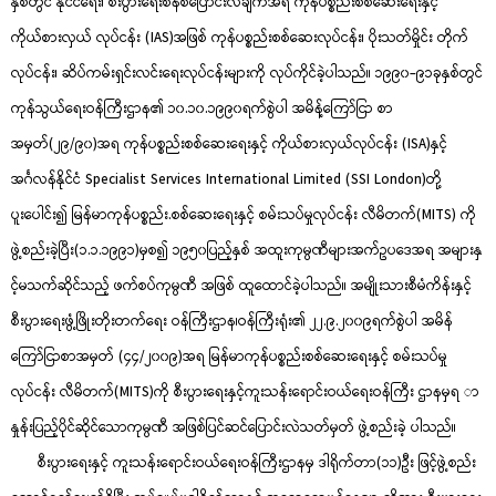
နှစ်တွင် နိုင်ငံရေး၊ စီးပွားရေးစနစ်ပြောင်းလဲချက်အရ ကုန်ပစ္စည်းစစ်ဆေးရေးနှင့်
ကိုယ်စားလှယ် လုပ်ငန်း (IAS)အဖြစ် ကုန်ပစ္စည်းစစ်ဆေးလုပ်ငန်း၊ ပိုးသတ်မှိုင်း တိုက်
လုပ်ငန်း၊ ဆိပ်ကမ်းရှင်းလင်းရေးလုပ်ငန်းများကို လုပ်ကိုင်ခဲ့ပါသည်။ ၁၉၉၀-၉၁ခုနှစ်တွင်
ကုန်သွယ်ရေးဝန်ကြီးဌာန၏ ၁၀.၁၀.၁၉၉၀ရက်စွဲပါ အမိန့်ကြော်ငြာ စာ
အမှတ်(၂၉/၉၀)အရ ကုန်ပစ္စည်းစစ်ဆေးရေးနှင့် ကိုယ်စားလှယ်လုပ်ငန်း (ISA)နှင့်
အင်္ဂလန်နိုင်ငံ Specialist Services International Limited (SSI London)တို့
ပူးပေါင်း၍ မြန်မာကုန်ပစ္စည်း.စစ်ဆေးရေးနှင့် စမ်းသပ်မှုလုပ်ငန်း လီမိတက်(MITS) ကို
ဖွဲ့စည်းခဲ့ပြီး(၁.၁.၁၉၉၁)မှစ၍ ၁၉၅၀ပြည့်နှစ် အထူးကုမ္ပဏီများအက်ဥပဒေအရ အများနှ
င့်မသက်ဆိုင်သည့် ဖက်စပ်ကုမ္ပဏီ အဖြစ် ထူထောင်ခဲ့ပါသည်။ အမျိုးသားစီမံကိန်းနှင့်
စီးပွားရေးဖွံ့ဖြိုးတိုးတက်ရေး ဝန်ကြီးဌာန၊ဝန်ကြီးရုံး၏ ၂၂.၉.၂၀၀၉ရက်စွဲပါ အမိန်
ကြော်ငြာစာအမှတ် (၄၄/၂၀၀၉)အရ မြန်မာကုန်ပစ္စည်းစစ်ဆေးရေးနှင့် စမ်းသပ်မှု
လုပ်ငန်း လီမိတက်(MITS)ကို စီးပွားရေးနှင့်ကူးသန်းရောင်းဝယ်ရေးဝန်ကြီး ဌာနမှရ ာ
နှုန်းပြည့်ပိုင်ဆိုင်သောကုမ္ပဏီ အဖြစ်ပြင်ဆင်ပြောင်းလဲသတ်မှတ် ဖွဲ့စည်းခဲ့ ပါသည်။
စီးပွားရေးနှင့် ကူးသန်းရောင်းဝယ်ရေးဝန်ကြီးဌာနမှ ဒါရိုက်တာ(၁၁)ဦး ဖြင့်ဖွဲ့စည်း