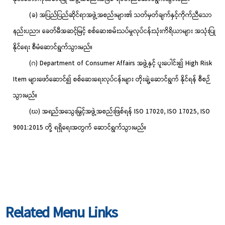
(ခ) အပြည်ပြည်ဆိုင်ရာအဖွဲ့အစည်းများ၏ သတ်မှတ်ချက်နှင့်ကိုက်ညီသော
နည်းပညာ၊ ခေတ်မီအဆင့်မြင့် စစ်ဆေးစမ်းသပ်မှုလုပ်ငန်းသုံးကိရိယာများ အသုံးပြု
နိုင်ရေး စီမံဆောင်ရွက်သွားမည်။
(ဂ) Department of Consumer Affairs အဖွဲ့နှင့် ပူးပေါင်း၍ High Risk
Item များဖော်ဆောင်၍ စစ်ဆေးရေးလုပ်ငန်းများ တိုးချဲ့ဆောင်ရွက် နိုင်ရန် စီစဉ်
သွားမည်။
(ဃ) အရည်အသွေးမြှင့်အဖွဲ့အစည်းဖြစ်ရန် ISO 17020, ISO 17025, ISO
9001:2015 တို့ ရရှိရေးအတွက် ဆောင်ရွက်သွားမည်။
Related Menu Links