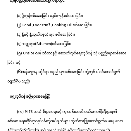
ကုန်ပစ္စည်းစစ်ဆေးဆောင်ရွက်ရာတွင်
(၁)ပို့ကုန်စစ်ဆေးခြင်း၊ သွင်းကုန်စစ်ဆေးခြင်း။
(၂) Food ,Foodstuff ,Cooking Oil စစ်ဆေးခြင်း။
(၃)နို့နှင့် နို့ထွက်ပစ္စည်းများစစ်ဆေးခြင်း။
(၄)ကတ္တရား(Bitumen)စစ်ဆေးခြင်း။
(၅) Onsite လမ်းတံတာနှင့် ဆောက်လုပ်ရေးလုပ်ငန်းသုံးပစ္စည်းများစစ်ဆေး
ခြင်း နှင့်
(၆)အစိုးရဌာန ဆိုင်ရာ ပစ္စည်းများစစ်ဆေးခြင်း တို့တွင် ပါဝင်ဆောင်ရွက်
လျက်ရှိပါသည်။
ရှေ့လုပ်ငန်းစဉ်များအနေဖြင့်
(က) MITS သည် စီးပွားရေးနှင့် ကူးသန်းရောင်းဝယ်ရေးဝန်ကြီးဌာန၏
စစ်ဆေးရေးဆိုင်ရာလုပ်ငန်းလိုအပ်ချက်များ ကိုယ်စားပြုဆောင်ရွက်ပေးနေ သော
နိုင်ငံတော်ကိုယ်စားပြု အဖွဲ့အစည်းအဖြစ် ရပ်တည်ဆောင်ရွက်သွားမည်။