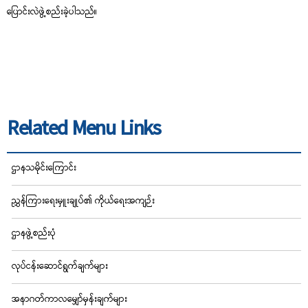
ပြောင်းလဲဖွဲ့စည်းခဲ့ပါသည်။
Related Menu Links
ဌာနသမိုင်းကြောင်း
ညွှန်ကြားရေးမှူးချုပ်၏ ကိုယ်ရေးအကျဉ်း
ဌာနဖွဲ့စည်းပုံ
လုပ်ငန်းဆောင်ရွက်ချက်များ
အနာဂတ်ကာလမျှော်မှန်းချက်များ