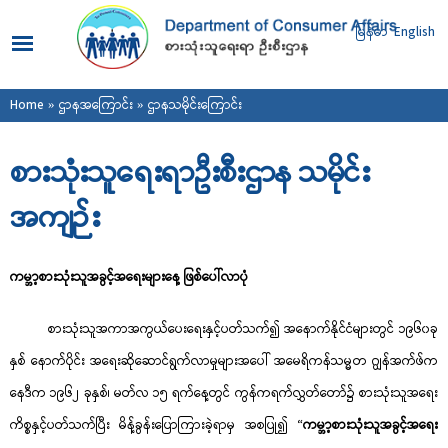
Skip to
main
မြန်မာ
English
content
You are here
Home
»
ဌာနအကြောင်း
» ဌာနသမိုင်းကြောင်း
စားသုံးသူရေးရာဦးစီးဌာန သမိုင်း
အကျဉ်း
ကမ္ဘာ့စားသုံးသူအခွင့်အရေးများနေ့ ဖြစ်ပေါ်လာပုံ
စားသုံးသူအကာအကွယ်ပေးရေးနှင့်ပတ်သက်၍ အနောက်နိုင်ငံများတွင် ၁၉၆၀ခု
နှစ် နောက်ပိုင်း အရေးဆို‌ဆောင်ရွက်လာမှုများအပေါ် အမေရိကန်သမ္မတ ဂျွန်အက်ဖ်က
နေဒီက ၁၉၆၂ ခုနှစ်၊ မတ်လ ၁၅ ရက်နေ့တွင် ကွန်ကရက်လွှတ်တော်၌ စားသုံးသူအရေး
ကိစ္စနှင့်ပတ်သက်ပြီး မိန့်ခွန်းပြောကြားခဲ့ရာမှ အစပြု၍ “
ကမ္ဘာ့စားသုံးသူအခွင့်အရေး