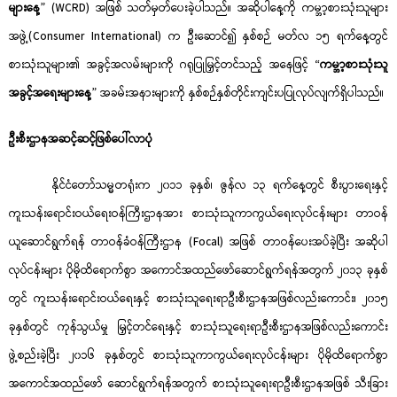
များနေ့
” (WCRD) အဖြစ် သတ်မှတ်ပေးခဲ့ပါသည်။ အဆိုပါနေ့ကို ကမ္ဘာ့စားသုံးသူများ
အဖွဲ့(Consumer International) က ဦးဆောင်၍ နှစ်စဉ် မတ်လ ၁၅ ရက်နေ့တွင်
စားသုံးသူများ၏ အခွင့်အလမ်းများကို ဂရုပြုမြှင့်တင်သည့် အနေဖြင့် “
ကမ္ဘာ့စားသုံးသူ
အခွင့်အရေးများနေ့
” အခမ်းအနားများကို နှစ်စဉ်နှစ်တိုင်းကျင်းပပြုလုပ်လျက်ရှိပါသည်။
ဦးစီးဌာနအဆင့်ဆင့်ဖြစ်ပေါ်လာပုံ
နိုင်ငံတော်သမ္မတရုံးက ၂၀၁၁ ခုနှစ်၊ ဇွန်လ ၁၃ ရက်နေ့တွင် စီးပွားရေးနှင့်
ကူးသန်းရောင်းဝယ်ရေးဝန်ကြီးဌာနအား စားသုံးသူကာကွယ်‌ရေးလုပ်ငန်းများ တာဝန်
ယူဆောင်ရွက်ရန် တာဝန်ခံဝန်ကြီးဌာန (Focal) အဖြစ် တာဝန်ပေးအပ်ခဲ့ပြီး အဆိုပါ
လုပ်ငန်းများ ပိုမိုထိရောက်စွာ အကောင်အထည်ဖော်ဆောင်ရွက်ရန်အတွက် ၂၀၁၃ ခုနှစ်
တွင် ကူးသန်းရောင်းဝယ်ရေးနှင့် စားသုံးသူရေးရာဦးစီးဌာနအဖြစ်လည်းကောင်း၊ ၂၀၁၅
ခုနှစ်တွင် ကုန်သွယ်မှု မြှင့်တင်ရေးနှင့် စားသုံးသူရေးရာဦးစီးဌာနအဖြစ်လည်းကောင်း
ဖွဲ့စည်းခဲ့ပြီး ၂၀၁၆ ခုနှစ်တွင် စားသုံးသူကာကွယ်ရေးလုပ်ငန်းများ ပိုမိုထိရောက်စွာ
အကောင်အထည်ဖော် ဆောင်ရွက်ရန်အတွက် စားသုံးသူရေးရာဦးစီးဌာနအဖြစ် သီးခြား