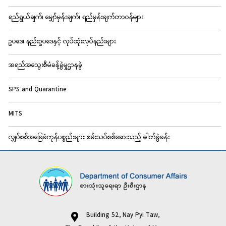
ရည်ရွယ်ချက်၊ မျှော်မှန်းချက်၊ ရည်မှန်းချက်တာဝန်များ
ဥပဒေ၊ နည်းဥပဒေနှင့် လုပ်ထုံးလုပ်နည်းများ
အရည်အသွေးစီမံခန့်ခွဲမှုဌာနခွဲ
SPS and Quarantine
MITS
လျှပ်စစ်အခြေခံကုန်ပစ္စည်းများ စမ်းသပ်စစ်ဆေးသည့် ဓါတ်ခွဲခန်း
Building 52, Nay Pyi Taw,