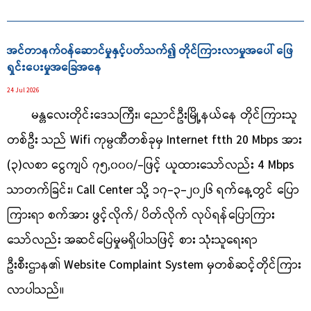
အင်တာနက်ဝန်ဆောင်မှုနှင့်ပတ်သက်၍ တိုင်ကြားလာမှုအပေါ် ဖြေ
ရှင်းပေးမှုအခြေအနေ
24 Jul 2026
မန္တလေးတိုင်းဒေသကြီး၊ ညောင်ဦးမြို့နယ်နေ တိုင်ကြားသူ
တစ်ဦး သည် Wifi ကုမ္ပဏီတစ်ခုမှ Internet ftth 20 Mbps အား
(၃)လစာ ငွေကျပ် ၇၅,၀၀၀/-ဖြင့် ယူထားသော်လည်း 4 Mbps
သာတက်ခြင်း၊ Call Center သို့ ၁၇-၃-၂၀၂၆ ရက်နေ့တွင် ပြော
ကြားရာ စက်အား ဖွင့်လိုက်/ ပိတ်လိုက် လုပ်ရန်ပြောကြား
သော်လည်း အဆင်ပြေမှုမရှိပါသဖြင့် စား သုံးသူရေးရာ
ဦးစီးဌာန၏ Website Complaint System မှတစ်ဆင့်တိုင်ကြား
လာပါသည်။