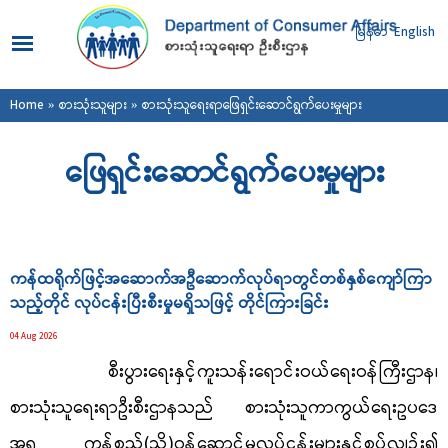
Skip to
main
မြန်မာ
English
content
You are here
Home
»
စားသုံးသူများ
» စားသုံးသူရေးရာဖြေရှင်းဆောင်ရွက်ပေးမှုများ
ဖြေရှင်းဆောင်ရွက်ပေးမှုများ
Pages
ကန်ထရိုက်ဖြင့်အဆောက်အဦဆောက်လုပ်ရာတွင်တစ်နှစ်ကျော်ကြာ
သည့်တိုင် လုပ်ငန်းပြီးစီးမှုမရှိသဖြင့် တိုင်ကြားခြင်း
04 Aug 2026
စီးပွားရေးနှင့်ကူးသန်းရောင်းဝယ်ရေးဝန်ကြီးဌာန၊
စားသုံးသူရေးရာဦးစီးဌာနသည် စားသုံးသူကာကွယ်ရေးဥပဒေ
အရ ကုန်စည်(သို့)ဝန်ဆောင်မှုလုပ်ငန်းများနှင့်စပ်လျဉ်း၍