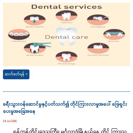
ဆက်ဖတ်ရန် >
ခရီးသွားဝန်ဆောင်မှုနှင့်ပတ်သက်၍ တိုင်ကြားလာမှုအပေါ် ဖြေရှင်း
ပေးမှုအခြေအနေ
24 Jul 2026
ရန်ကုန်တိုင်းဒေသကြီး၊ မင်္ဂလာဒုံမြို့နယ်နေ တိုင် ကြားသူ