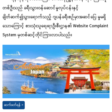
တစ်ဦးသည် ခရီးသွားဝန်ဆောင်မှုလုပ်ငန်းနှင့်
ချိတ်ဆက်၍သွားရောက်သည့် ဂျပန်ခရီးစဉ်မှာအဆင်ပြေ မှုမရှိ
သောကြောင့် စားသုံးသူရေးရာဦးစီးဌာန၏ Website Complaint
System မှတစ်ဆင့်တိုင်ကြားလာပါသည်။
ဆက်ဖတ်ရန် >