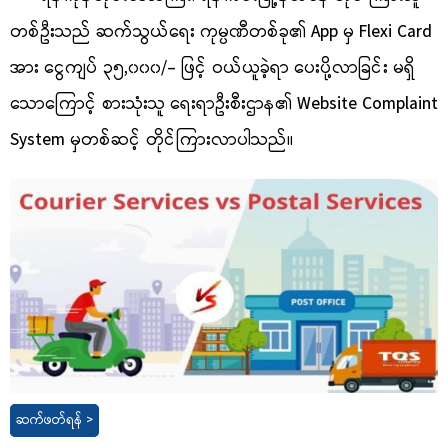
တစ်ဦးသည် ဆက်သွယ်ရေး ကုမ္ပဏီတစ်ခု၏ App မှ Flexi Card
အား ငွေကျပ် ၃၅,၀၀၀/- ဖြင့် ဝယ်ယူခဲ့ရာ ပေးပို့လာခြင်း မရှိ
သောကြောင့် စားသုံးသူ ရေးရာဦးစီးဌာန၏ Website Complaint
System မှတစ်ဆင့် တိုင်ကြားလာပါသည်။
ဆက်ဖတ်ရန် >