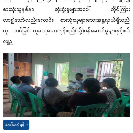
စားသုံးသူနစ်နာ ဆုံးရှုံးမှုများအပေါ် တိုင်ကြား
လာ၍သော်လည်းကောင်း၊ စားသုံးသူများဘေးအန္တရာယ်ရှိသည်
ဟု ထင်မြင် ယူဆရသောကုန်စည်(သို့)ဝန်ဆောင်မှုများနှင့်စပ်
လျဉ
ဆက်ဖတ်ရန် >