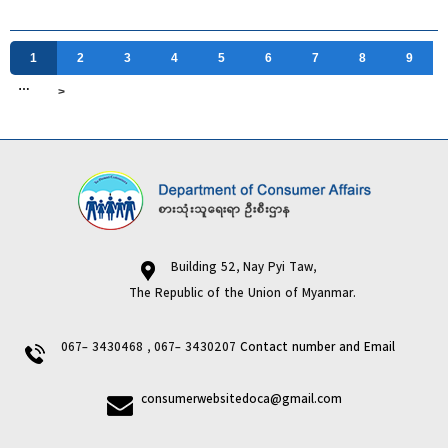
1
2
3
4
5
6
7
8
9
…
>
Building 52, Nay Pyi Taw,
The Republic of the Union of Myanmar.
067- 3430468 , 067- 3430207
Contact number and Email
consumerwebsitedoca@gmail.com