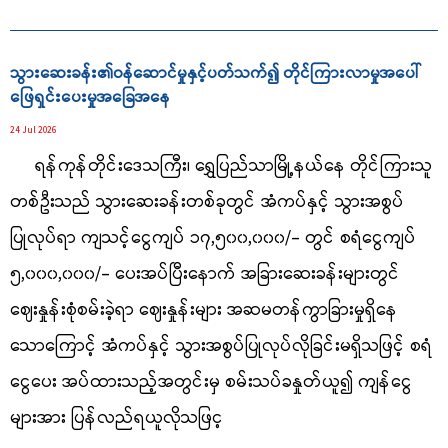
သွားဆေးခန်း၏ဝန်ဆောင်မှုနှင့်ပတ်သက်၍ တိုင်ကြားလာမှုအပေါ်
ဖြေရှင်းပေးမှုအခြေအနေ
24 Jul 2026
ရန်ကုန်တိုင်းဒေသကြီး၊ ရွှေပြည်သာမြို့နယ်နေ တိုင်ကြားသူ
တစ်ဦးသည် သွားဆေးခန်းတစ်ခုတွင် အံကပ်နှင့် သွားအစွပ်
ပြုလုပ်ရာ ကျသင့်ငွေကျပ် ၁၇,၅၀၀,၀၀၀/- တွင် စရံငွေကျပ်
၅,၀၀၀,၀၀၀/- ပေးအပ်ပြီးနောက် အခြားဆေးခန်းများတွင်
ဈေးနှုန်းစုံစမ်းခဲ့ရာ ဈေးနှုန်းများ အဆမတန်ကွာခြားမှုရှိနေ
သောကြောင့် အံကပ်နှင့် သွားအစွပ်ပြုလုပ်လိုခြင်းမရှိသဖြင့် စရံ
ငွေပေး အပ်ထားသည့်အတွင်းမှ စမ်းသပ်ခနှုတ်ယူ၍ ကျန်ငွေ
များအား ပြန်လည်ရယူလိုသဖြင့