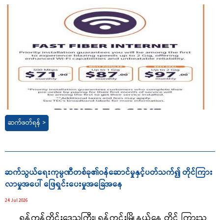
ဆက်ဖတ်ရန် >
ဆက်သွယ်ရေးကုမ္ပဏီတစ်ခု၏ဝန်ဆောင်မှုနှင့်ပတ်သက်၍ တိုင်ကြား
လာမှုအပေါ် ဖြေရှင်းပေးမှုအခြေအနေ
24 Jul 2026
ရန်ကုန်တိုင်းဒေသကြီး၊ ရန်ကင်းမြို့နယ်နေ တိုင် ကြားသူ