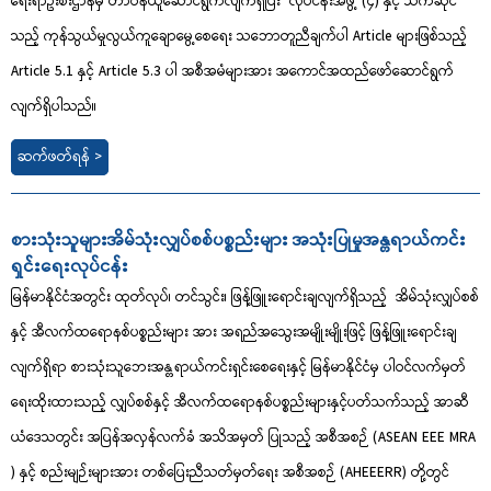
ရေးရာဦးစီးဌာနမှ တာဝန်ယူဆောင်ရွက်လျက်ရှိပြီး လုပ်ငန်းအဖွဲ့ (၄) နှင့် သက်ဆိုင်
သည့် ကုန်သွယ်မှုလွယ်ကူချောမွေ့စေရေး သဘောတူညီချက်ပါ Article များဖြစ်သည့်
Article 5.1 နှင့် Article 5.3 ပါ အစီအမံများအား အကောင်အထည်ဖော်ဆောင်ရွက်
လျက်ရှိပါသည်။
ဆက်ဖတ်ရန် >
စားသုံးသူများအိမ်သုံးလျှပ်စစ်ပစ္စည်းများ အသုံးပြုမှုအန္တရာယ်ကင်း
ရှင်းရေးလုပ်ငန်း
မြန်မာနိုင်ငံအတွင်း ထုတ်လုပ်၊ တင်သွင်း၊ ဖြန့်ဖြူးရောင်းချလျက်ရှိသည့် အိမ်သုံးလျှပ်စစ်
နှင့် အီလက်ထရောနစ်ပစ္စည်းများ အား အရည်အသွေးအမျိုးမျိုးဖြင့် ဖြန့်ဖြူးရောင်းချ
လျက်ရှိရာ စားသုံးသူဘေးအန္တရာယ်ကင်းရှင်းစေရေးနှင့် မြန်မာနိုင်ငံမှ ပါဝင်လက်မှတ်
ရေးထိုးထားသည့် လျှပ်စစ်နှင့် အီလက်ထရောနစ်ပစ္စည်းများနှင့်ပတ်သက်သည့် အာဆီ
ယံဒေသတွင်း အပြန်အလှန်လက်ခံ အသိအမှတ် ပြုသည့် အစီအစဉ် (ASEAN EEE MRA
) နှင့် စည်းမျဉ်းများအား တစ်ပြေးညီသတ်မှတ်ရေး အစီအစဉ် (AHEEERR) တို့တွင်