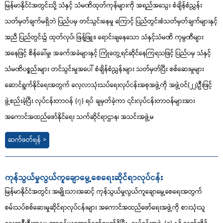
မြန်မာနိုင်ငံအတွင်းသို့ သံနှင့် သံမဏိထုတ်ကုန်များကို အရည်အသွေး စံချိန်စံညွှန်း
သတ်မှတ်ချက်မရှိဘဲ ပြည်ပမှ တင်သွင်းနေမှု ကြောင့် ပြည်တွင်းစံသတ်မှတ်ချက်များနှင့်
အညီ ပြည်တွင်း၌ ထုတ်လုပ်၊ ဖြန့်ဖြူး၊ ရောင်းချနေသော သံနှင့်သံမဏိ ကုမ္ပဏီများ
အနေဖြင့် စိန်ခေါ်မှု၊ အခက်အခဲများနှင့် ကြုံတွေ့ရင်ဆိုင်နေကြရသဖြင့် ပြည်ပမှ သံနှင့်
သံမဏိပစ္စည်းများ တင်သွင်းမှုအပေါ် စံချိန်စံညွှန်းများ သတ်မှတ်ပြီး စစ်ဆေးမှုများ
ဆောင်ရွက်နိုင်ရေးအတွက် လေ့လာသုံးသပ်ရေးလုပ်ငန်းအစုအဖွဲ့ကို အဖွဲ့ဝင်(၂၂)ဦးဖြင့်
ဖွဲ့စည်းခဲ့ပြီး လုပ်ငန်းတာဝန် (၇) ရပ် ချမှတ်ခဲ့ကာ ၎င်းလုပ်ငန်းတာဝန်များအား
အကောင်အထည်ဖော်နိုင်ရေး သက်ဆိုင်ရာဌာန၊ အသင်းအဖွဲ့မ
ဆက်ဖတ်ရန် >
ကုန်သွယ်မှုလွယ်ကူချောမွေ့စေရေးဆိုင်ရာလုပ်ငန်း
မြန်မာနိုင်ငံအတွင်း အမျိုးသားအဆင့် ကုန်သွယ်မှုလွယ်ကူချောမွေ့စေရေးအတွက်
စမ်းသပ်စစ်ဆေးမှုဆိုင်ရာလုပ်ငန်းများ အကောင်အထည်ဖော်ရေးအဖွဲ့ကို စားသုံးသူ