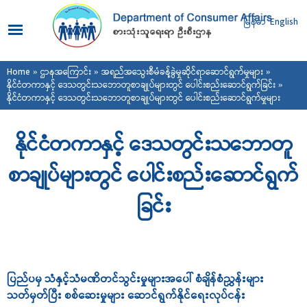
Skip to
main
မြန်မာ
English
content
You are here
Home
»
ဌာနအကြောင်း
»
အရည်အသွေးစီမံခန့်ခွဲမှုဆိုင်ရာဆောင်ရွက်မှုများ
»
နိုင်ငံတကာနှင့် ဒေသတွင်းသဘောတူစာချုပ်များတွင် ပေါင်းစည်းဆောင်ရွက်ခြင်း
»
နိုင်ငံတကာနှင့် ဒေသတွင်းသဘောတူစာချုပ်များတွင် ပေါင်းစည်းဆောင်ရွက်မှုများ
နိုင်ငံတကာနှင့် ဒေသတွင်းသဘောတူ
စာချုပ်များတွင် ပေါင်းစည်းဆောင်ရွက်
ခြင်း
ပြည်ပမှ သံနှင့်သံမဏိတင်သွင်းမှုများအပေါ် စံချိန်စံညွှန်းများ
သတ်မှတ်ပြီး စစ်ဆေးမှုများ‌ ဆောင်ရွက်နိုင်ရေးလုပ်ငန်း