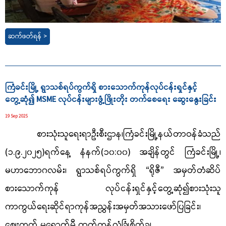
ဆက်ဖတ်ရန် >
ကြံခင်းမြို့ ရွာသစ်ရပ်ကွက်ရှိ စားသောက်ကုန်လုပ်ငန်းရှင်နှင့်
တွေ့ဆုံ၍ MSME လုပ်ငန်းများဖွံ့ဖြိုးတိုး တက်စေရေး ဆွေးနွေးခြင်း
19 Sep 2025
စားသုံးသူရေးရာဦးစီးဌာန၊ကြံခင်းမြို့နယ်တာဝန်ခံသည်
(၁.၉.၂၀၂၅)ရက်နေ့ နံနက်(၁၀:၀၀) အချိန်တွင် ကြံခင်းမြို့၊
မဟာဘောဂလမ်း၊ ရွာသစ်ရပ်ကွက်ရှိ “ရိုဇီ” အမှတ်တံဆိပ်
စားသောက်ကုန် လုပ်ငန်းရှင်နှင့်တွေ့ဆုံ၍စားသုံးသူ
ကာကွယ်ရေးဆိုင်ရာကုန်အညွှန်းအမှတ်အသား‌ဖော်ပြခြင်း၊
ဈေးကွက် မရောက်မီ ထုတ်ကုန်လုံခြုံစိတ်ချ