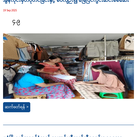
အွန်လိုင်းမှတ်ပုံတင်ခြင်းနှင့် စပ်လျဉ်း၍ မြေပြင်ကွင်းဆင်းစစ်ဆေး
19 Sep 2025
၄
.
၉
ဆက်ဖတ်ရန် >