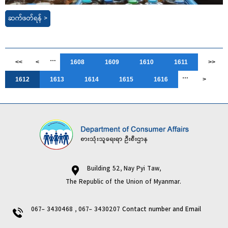
ဆက်ဖတ်ရန် >
…
<<
<
1608
1609
1610
1611
>>
…
1612
1613
1614
1615
1616
>
Building 52, Nay Pyi Taw,
The Republic of the Union of Myanmar.
067- 3430468 , 067- 3430207
Contact number and Email