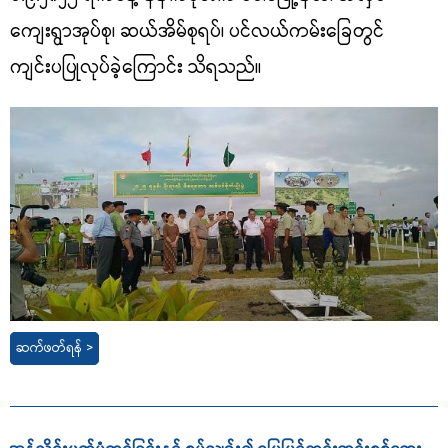
ကျေးရွာအုပ်စု၊ ဆယ်အိမ်စုရပ်၊ ပင်လယ်ကမ်းခြေတွင်
ကျင်းပပြုလုပ်ခဲ့ကြောင်း သိရသည်။
ဆက်ဖတ်ရန် >