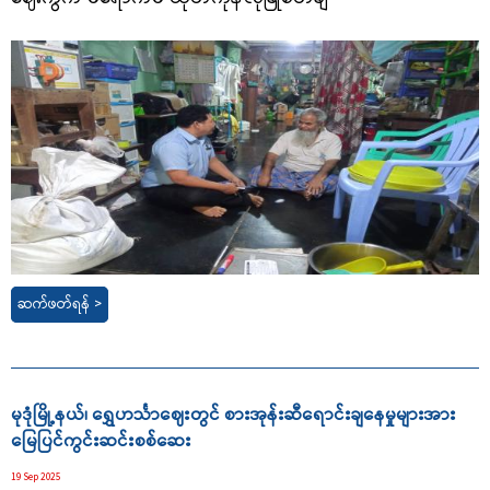
ဆက်ဖတ်ရန် >
မုဒုံမြို့နယ်၊ ရွှေဟင်္သာဈေးတွင် စားအုန်းဆီရောင်းချနေမှုများအား
မြေပြင်ကွင်းဆင်းစစ်ဆေး
19 Sep 2025