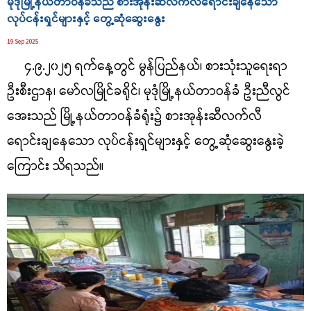
မုဒုံမြို့နယ်တာဝန်ခံသည် စားအုန်းဆီလက်လီရောင်းချနေသော
လုပ်ငန်းရှင်များနှင့် တွေ့ဆုံဆွေးနွေး
19 Sep 2025
၄.၉.၂၀၂၅ ရက်နေ့တွင် မွန်ပြည်နယ်၊ စားသုံးသူရေးရာ
ဦးစီးဌာန၊ မော်လမြိုင်ခရိုင်၊ မုဒုံမြို့နယ်တာဝန်ခံ ဦးညီလွင်
အေးသည် မြို့နယ်တာဝန်ခံရုံး၌ စားအုန်းဆီလက်လီ
ရောင်းချနေသော လုပ်ငန်းရှင်များနှင့် တွေ့ဆုံဆွေးနွေးခဲ့
ကြောင်း သိရသည်။