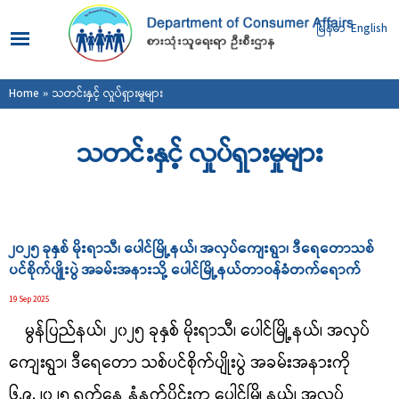
Skip to
main
မြန်မာ
English
content
You are here
Home
» သတင်းနှင့် လှုပ်ရှားမှုများ
သတင်းနှင့် လှုပ်ရှားမှုများ
Pages
၂၀၂၅ ခုနှစ် မိုးရာသီ၊ ပေါင်မြို့နယ်၊ အလှပ်ကျေးရွာ၊ ဒီရေတောသစ်
ပင်စိုက်ပျိုးပွဲ အခမ်းအနားသို့ ပေါင်မြို့နယ်တာဝန်ခံတက်ရောက်
19 Sep 2025
မွန်ပြည်နယ်၊ ၂၀၂၅ ခုနှစ် မိုးရာသီ၊ ပေါင်မြို့နယ်၊ အလှပ်
ကျေးရွာ၊ ဒီရေတော သစ်ပင်စိုက်ပျိုးပွဲ အခမ်းအနားကို
၆.၉.၂၀၂၅ ရက်နေ့ နံနက်ပိုင်းက ပေါင်မြို့နယ်၊ အလှပ်