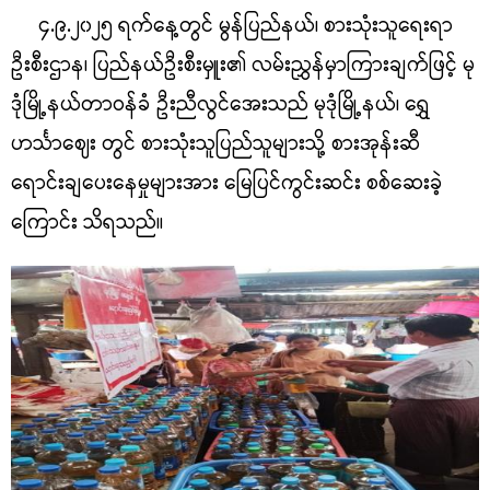
၄.၉.၂၀၂၅ ရက်နေ့တွင် မွန်ပြည်နယ်၊ စားသုံးသူရေးရာ
ဦးစီးဌာန၊ ပြည်နယ်ဦးစီးမှူး၏ လမ်းညွှန်မှာကြားချက်ဖြင့် မု
ဒုံမြို့နယ်တာဝန်ခံ ဦးညီလွင်အေးသည် မုဒုံမြို့နယ်၊ ရွှေ
ဟင်္သာဈေး တွင် စားသုံးသူပြည်သူများသို့ စားအုန်းဆီ
ရောင်းချပေးနေမှုများအား မြေပြင်ကွင်းဆင်း စစ်ဆေးခဲ့
ကြောင်း သိရသည်။