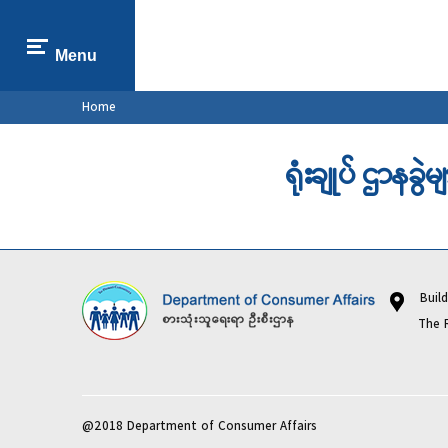
Menu
You are here
Home
ရုံးချုပ် ဌာနခွ
Buildi
The Repub
@2018 Department of Consumer Affairs