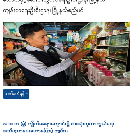
ကျန်းမာရေးဦးစီးဌာန၊ မြို့နယ်စည်ပင်
ဆက်ဖတ်ရန် >
အ.ထ.က (ခွဲ) ကျိုက်မရောကျောင်း၌ စားသုံးသူကာကွယ်ရေး
အသိပညာပေးဟောပြောပွဲ ကျင်းပ