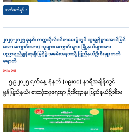
ဆက်ဖတ်ရန် >
၂၀၂၄-၂၀၂၅ ခုနှစ်၊ တက္ကသိုလ်ဝင်စာမေးပွဲတွင် ထူးချွန်စွာအောင်မြင်
သော ကျောင်းသား/ သူများ၊ ကျောင်းများ၊ မြို့နယ်များအား
ပညာရည်ချွန်ဆုချီးမြှင့်ပွဲ အခမ်းအနားသို့ ပြည်နယ်ဦးစီးမှူးတက်
ရောက်
19 Sep 2025
၅.၉.၂၀၂၅ ရက်နေ့ နံနက် (၀၉း၀၀) နာရီအချိန်တွင်
‎
မွန်ပြည်နယ်၊ စားသုံးသူရေးရာ ဦးစီးဌာန၊ ပြည်နယ်ဦးစီးမ