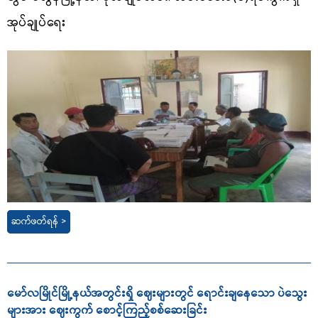
အုပ်ချုပ်ရေး
ဆက်ဖတ်ရန် >
မော်လမြိုင်မြို့နယ်အတွင်းရှိ ဈေးများတွင် ရောင်းချနေသော ပဲသွေး
များအား ဈေးကွက် စောင့်ကြည့်စစ်ဆေးခြင်း