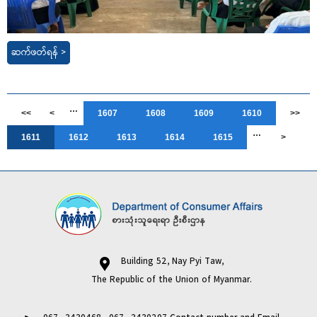
ဆက်ဖတ်ရန် >
…
<<
<
1607
1608
1609
1610
>>
…
1611
1612
1613
1614
1615
>
Building 52, Nay Pyi Taw,
The Republic of the Union of Myanmar.