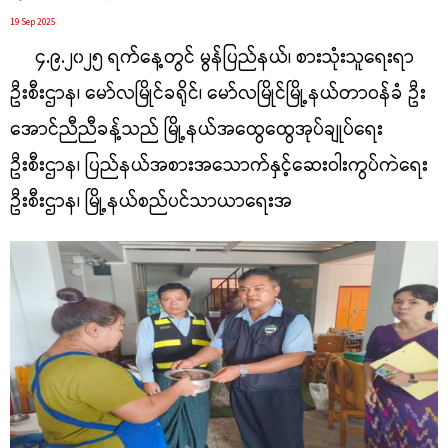
19 Sep 2025
၄.၉.၂၀၂၅ ရက်‌နေ့တွင် မွန်ပြည်နယ်၊ စားသုံးသူရေးရာ
ဦးစီးဌာန၊ မော်လမြိုင်ခရိုင်၊ မော်လမြိုင်မြို့နယ်တာဝန်ခံ ဦး
အောင်ညီညီခန့်သည် မြို့နယ်အထွေထွေအုပ်ချုပ်ရေး
ဦးစီးဌာန၊ ပြည်နယ်အစားအသောက်နှင့်ဆေးဝါးကွပ်ကဲရေး
ဦးစီးဌာန၊ မြို့နယ်စည်ပင်သာယာရေးအ