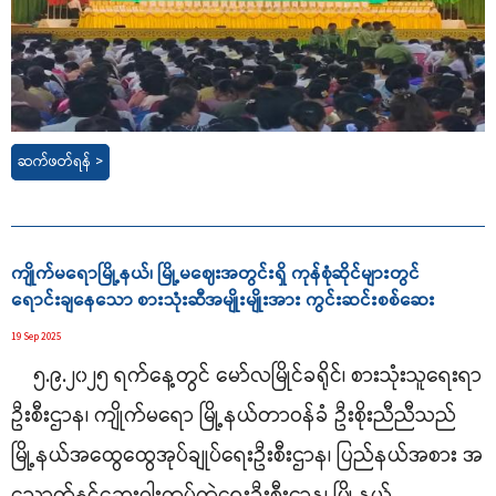
ဆက်ဖတ်ရန် >
ကျိုက်မရောမြို့နယ်၊ မြို့မဈေးအတွင်းရှိ ကုန်စုံဆိုင်များတွင်
ရောင်းချနေသော စားသုံးဆီအမျိုးမျိုးအား ကွင်းဆင်းစစ်ဆေး
19 Sep 2025
၅.၉.၂၀၂၅ ရက်နေ့တွင် မော်လမြိုင်ခရိုင်၊ စားသုံးသူရေးရာ
ဦးစီးဌာန၊ ကျိုက်မရော မြို့နယ်တာဝန်ခံ ဦးစိုးညီညီသည်
မြို့နယ်‌အထွေထွေအုပ်ချုပ်ရေးဦးစီးဌာန၊ ပြည်နယ်အစား အ
သောက်နှင့်ဆေးဝါးကွပ်ကဲရေးဦးစီးဌာန၊ မြို့နယ်