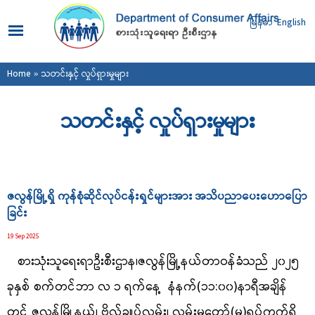
Skip to
main
မြန်မာ
English
content
You are here
Home
» သတင်းနှင့် လှုပ်ရှားမှုများ
သတင်းနှင့် လှုပ်ရှားမှုများ
Pages
ဇလွန်မြို့ရှိ ကုန်စုံဆိုင်လုပ်ငန်းရှင်များအား အသိပညာပေးဟောပြော
ခြင်း
19 Sep 2025
စားသုံးသူရေးရာဦးစီးဌာန
၊ဇလွန်မြို့နယ်တာဝန်ခံသည် ၂၀၂၅
ခုနှစ် စက်တင်ဘာ လ ၁ ရက်နေ့ နံနက်(၁၁:၀၀)နာရီအချိန်
တွင် ဇလွန်မြို့နယ်၊ ဗိုလ်ချုပ်လမ်း၊ လမ်းမတော်(မ)ရပ်ကွက်ရှိ