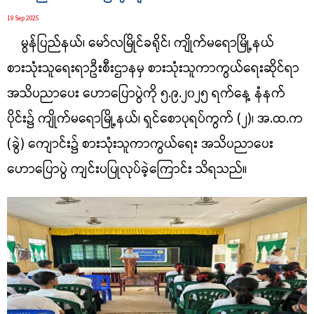
19 Sep 2025
မွန်ပြည်နယ်၊ မော်လမြိုင်ခရိုင်၊ ကျိုက်မရောမြို့နယ်
စားသုံးသူရေးရာဦးစီးဌာနမှ စားသုံးသူကာကွယ်ရေးဆိုင်ရာ
အသိပညာပေး ဟောပြောပွဲကို ၅.၉.၂၀၂၅ ရက်နေ့ နံနက်
ပိုင်း၌ ကျိုက်မရောမြို့နယ်၊ ရှင်စောပုရပ်ကွက် (၂)၊ အ.ထ.က
(ခွဲ) ကျောင်း၌ စားသုံးသူကာကွယ်ရေး အသိပညာပေး
ဟောပြောပွဲ ကျင်းပပြုလုပ်ခဲ့ကြောင်း သိရသည်။