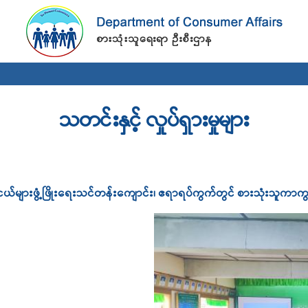
Skip to
main
content
သတင်းနှင့် လှုပ်ရှားမှုများ
လူငယ်များဖွံ့ဖြိုးရေးသင်တန်းကျောင်း၊ ဧရာရပ်ကွက်တွင် စားသုံးသူက