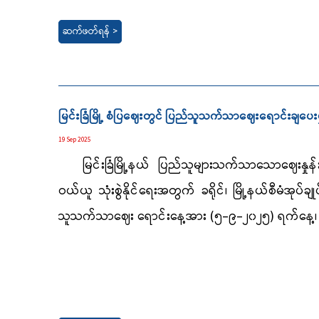
ဆက်ဖတ်ရန် >
မြင်းခြံမြို့ စံပြဈေးတွင် ပြည်သူသက်သာဈေးရောင်းချပေးမ
19 Sep 2025
မြင်းခြံမြို့နယ် ပြည်သူများသက်သာသောဈေးနှုန်း
ဝယ်ယူ သုံးစွဲနိုင်ရေးအတွက် ခရိုင်၊ မြို့နယ်စီမံအုပ်ချ
သူသက်သာဈေး ရောင်းနေ့အား (၅-၉-၂၀၂၅) ရက်နေ့၊ 