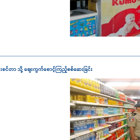
န်းစင်တာ သို့ ဈေးကွက်စောင့်ကြည့်စစ်ဆေးခြင်း