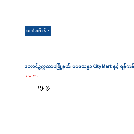
ဆက်ဖတ်ရန် >
တောင်ဥက္ကလာပမြို့နယ်၊ ဝေဇယန္တာ City Mart နှင့် ရန်က
19 Sep 2025
(၅. ၉.