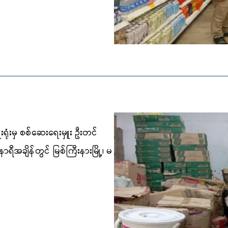
းရုံးမှ စစ်ဆေးရေးမှူး ဦးတင်
နာရီအချိန်တွင် မြစ်ကြီးနားမြို့၊ မ