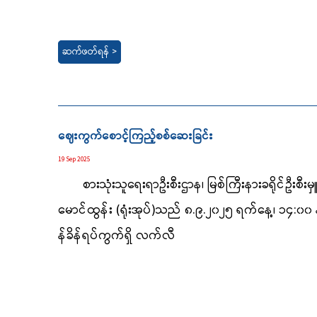
ဆက်ဖတ်ရန် >
ဈေးကွက်စောင့်ကြည့်စစ်ဆေးခြင်း
19 Sep 2025
စားသုံးသူရေးရာဦးစီးဌာန၊ မြစ်ကြီးနားခရိုင်ဦးစီးမှူ
မောင်ထွန်း (ရုံးအုပ်)သည် ၈.၉.၂၀၂၅ ရက်နေ့၊ ၁၄
:၀၀ 
န်ခိန်ရပ်ကွက်ရှိ လက်လီ