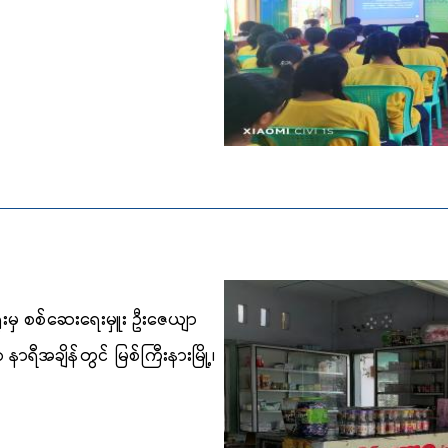
ရုံးမှ စစ်ဆေးရေးမှူး ဦးဇေယျာ
 နာရီအချိန်တွင် မြစ်ကြီးနားမြို့၊