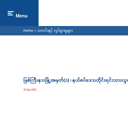
Menu
You are here
Home
» သတင်းနှင့် လှုပ်ရှားမှုများ
Pages
မြစ်ကြီးနားမြို့၊အမှတ်(၁) ၊ နယ်စပ်ဒေသတိုင်းရင်းသား
19 Sep 2025