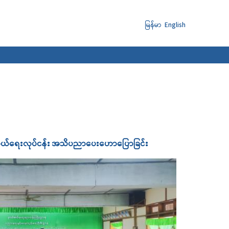
မြန်မာ
English
ာကွယ်ရေးလုပ်ငန်း အသိပညာ‌ပေး‌ဟောပြောခြင်း