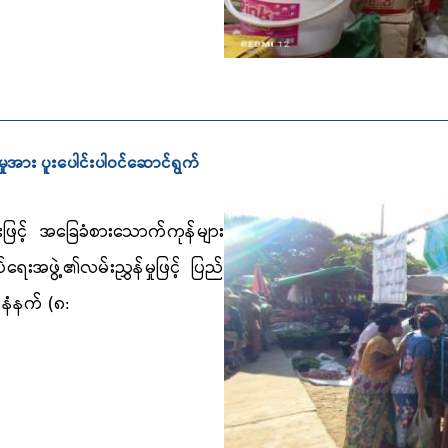
ှုအား ပူးပေါင်းပါဝင်ဆောင်ရွက်
ဖြင့် အခြေခံစားသောက်ကုန်များ
ုပ်ရေးအဖွဲ့၏လမ်းညွှန်မှုဖြင့် ပြည်
နံနက် (၈
: