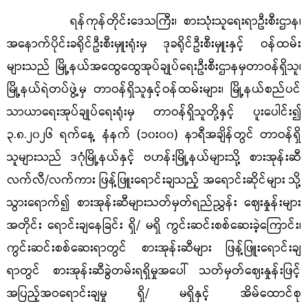
ရန်ကုန်တိုင်းဒေသကြီး၊
စားသုံးသူရေးရာဦးစီးဌာ
န၊
အနောက်ပိုင်းခရိုင်ဦးစီးမှူးရုံးမှ ဒုခရိုင်ဦးစီးမှူးနှင့် ဝန်ထမ်း
များသည် မြို့နယ်အထွေထွေအုပ်ချုပ်ရေးဦးစီးဌာနမှတာဝန်ရှိသူ၊
မြို့နယ်ရဲတပ်ဖွဲ့မှ တာဝန်ရှိသူနှင့်ဝန်ထမ်းများ၊ မြို့နယ်စည်ပင်
သာယာ‌ရေးအုပ်ချုပ်ရေးရုံးမှ တာဝန်ရှိသူတို့နှင့် ပူးပေါင်း၍
၃.၈.၂၀၂၆ ရက်နေ့ နံနက် (၁၀း၀၀) နာရီအချိန်တွင်
တာဝန်ရှိ
သူများသည်
ဒဂုံမြို့နယ်နှင့် ဗဟန်းမြို့နယ်များသို့ စားအုန်းဆီ
လက်လီ/လက်ကား ဖြန့်ဖြူးရောင်းချသည့် အရောင်းဆိုင်များ သို့
သွားရောက်၍ စားအုန်းဆီများသတ်မှတ်ရည်ညွှန်း
ဈေးနှု
န်းများ
အတိုင်း ရောင်းချနေခြင်း ရှိ/ မရှိ ကွင်းဆင်းစစ်ဆေးခဲ့ကြောင်း၊
ကွင်းဆင်းစစ်ဆေးရာတွင် စားအုန်းဆီများ ဖြန့်ဖြူးရောင်းချ
ရာတွင် စားအုန်းဆီခွဲတမ်းရရှိမှုအပေါ် သတ်မှတ်ဈေးနှုန်းဖြင့်
အပြည့်အဝရောင်းချမှု ရှိ/ မရှိနှင့် အိမ်ထောင်စု