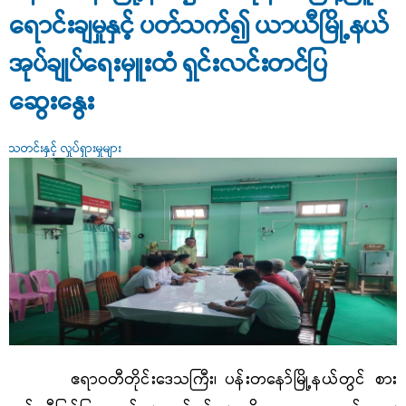
ရောင်းချမှုနှင့် ပတ်သက်၍ ယာယီမြို့နယ်
အုပ်ချုပ်ရေးမှူးထံ ရှင်းလင်းတင်ပြ
ဆွေးနွေး
သတင်းနှင့် လှုပ်ရှားမှုများ
ဧရာဝတီတိုင်းဒေသကြီး၊ ပန်းတနော်မြို့နယ်တွင် စား