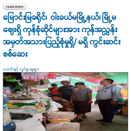
read more
about “ သတ်မှတ်ရည်ညွှန်းဈေးဖြင့် ဝယ်ယူခွင့်ရရှိသည့် စားအုန်းဆီ
ဖြန့်ဖြူးရောင်းချသည့် လုပ်ငန်းများသို့ အဖွဲ့ဖြင့်ကွင်းဆင်းစစ်ဆေးခြင်း ”
မြောင်းမြခရိုင်၊ ဝါးခယ်မမြို့နယ်၊ မြို့မ
ဈေးရှိ ကုန်စုံဆိုင်များအား ကုန်အညွှန်း
အမှတ်အသားပြည့်စုံမှုရှိ/ မရှိ ကွင်းဆင်း
စစ်ဆေး
သတင်းနှင့် လှုပ်ရှားမှုများ