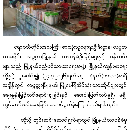
ဧရာဝတီတိုင်းဒေသကြီး၊ စားသုံးသူရေးရာဦးစီးဌာန၊ လပွတ္
တာခရိုင်၊ လပွတ္တာမြို့နယ် တာဝန်ခံဦးမြင့်ဌေးနှင့်
ဝန်ထမ်း
များသည်
မြို့နယ်စည်ပင်သာယာရေးအဖွဲ့၊
မြို့နယ်ကျန်းမာရေး
တို့နှင့် ပူးပေါင်း၍
(
၂၄
.
၇
.
၂၀၂၆
)
ရက်နေ့
နံနက်(၁၁:၀၀)နာရီ
အချိန်တွင် လပွတ္တာမြို့နယ်
၊
မြို့ပေါ်ရှိအိမ်သုံး
ဆေးဆိုင်များတွင်
ဈေးနှုန်းမြှင့်တင်ရောင်းချခြင်းနှင့်
ဆေးဝါးပြတ်လပ်မှုရှိ
/ မရှိ
ကွင်းဆင်း
စစ်ဆေးခြင်း ဆောင်ရွက်ခဲ့ကြောင်း သိရပါသည်။
ထိုသို့ ကွင်းဆင်းဆောင်ရွက်ရာတွင် မြို့နယ်တာဝန်ခံမှ
အိမ်သုံးဆေးအရောင်းဆိုင်ပိုင်ရှင်များအား စားသုံးသူ ပြည်