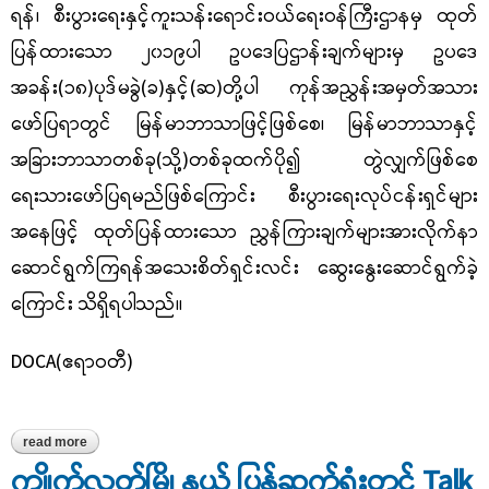
ရန်၊ စီးပွားရေးနှင့်ကူးသန်းရောင်းဝယ်ရေးဝန်ကြီးဌာနမှ ထုတ်
ပြန်ထားသော ၂၀၁၉ပါ ဥပဒေပြဌာန်းချက်များမှ ဥပဒေ
အခန်း(၁၈)ပုဒ်မခွဲ(ခ)နှင့်(ဆ)တို့ပါ ကုန်အညွှန်းအမှတ်အသား
ဖော်ပြရာတွင်
မြန်မာဘာသာဖြင့်ဖြစ်စေ၊
မြန်မာဘာသာနှင့်
အခြားဘာသာတစ်ခု(သို့)တစ်ခုထက်ပို၍
တွဲလျှက်ဖြစ်စေ
ရေးသား
ဖော်ပြရမည်ဖြစ်ကြောင်း
စီးပွားရေးလုပ်ငန်းရှင်များ
အနေဖြင့်
ထုတ်ပြန်ထားသော
ညွှန်ကြားချက်များအားလိုက်နာ
ဆောင်ရွက်
ကြရန်အသေးစိတ်ရှင်းလင်း ဆွေးနွေးဆောင်ရွက်ခဲ့
ကြောင်း သိရှိရပါသည်။
DOCA(ဧရာဝတီ)
read more
about မြောင်းမြခရိုင်၊ မြောင်းမြမြို့နယ် အမှတ်(၃)ရှိ ဝင်းဝင်းကြာဇံမရွေး
လုပ်ငန်းသို့ ကုန်သွယ်မှုဖွံ့ဖြိုးတိုးတက်စေရေး ကွင်းဆင်းလေ့လာခြင်း
ကျိုက်လတ်မြို့နယ် ပြန်ဆက်ရုံးတွင် Talk