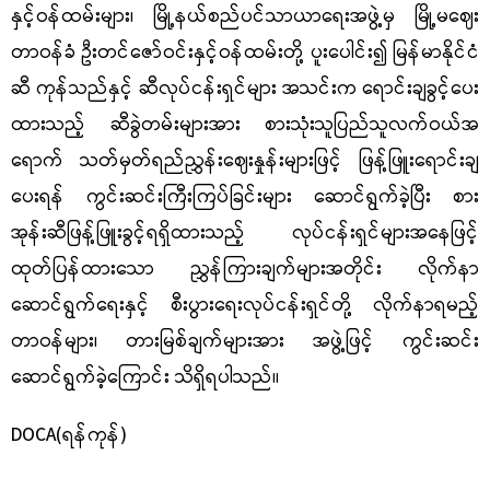
နှင့်ဝန်ထမ်းများ၊ မြို့နယ်စည်ပင်သာယာရေးအဖွဲ့မှ မြို့မဈေး
တာဝန်ခံ ဦးတင်ဇော်ဝင်းနှင့်ဝန်ထမ်းတို့ ပူးပေါင်း၍ မြန်မာနိုင်ငံ
ဆီ ကုန်သည်နှင့် ဆီလုပ်ငန်းရှင်များ အသင်းက ရောင်းချခွင့်ပေး
ထားသည့် ဆီခွဲတမ်းများအား စားသုံးသူပြည်သူလက်ဝယ်အ
ရောက် သတ်မှတ်ရည်ညွှန်းဈေးနှုန်းများဖြင့် ဖြန့်ဖြူးရောင်းချ
ပေးရန် ကွင်းဆင်းကြီးကြပ်ခြင်းများ ဆောင်ရွက်ခဲ့ပြီး စား
အုန်းဆီဖြန့်ဖြူးခွင့်ရရှိထားသည့် လုပ်ငန်းရှင်များအနေဖြင့်
ထုတ်ပြန်ထားသော ညွှန်ကြားချက်များအတိုင်း လိုက်နာ
ဆောင်ရွက်ရေးနှင့် စီးပွားရေးလုပ်ငန်းရှင်တို့ လိုက်နာရမည့်
တာဝန်များ၊ တားမြစ်ချက်များအား အဖွဲ့ဖြင့် ကွင်းဆင်း
ဆောင်ရွက်ခဲ့ကြောင်း သိရှိရပါသည်။
DOCA(ရန်ကုန်)