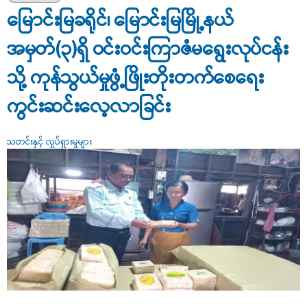
များတွင် ရောင်းချနေသောအသင့်စားမုန့်များတွင် ကုန်အညွှန်း
မြောင်းမြခရိုင်၊ မြောင်းမြမြို့နယ်
အမှတ်အသားပြည့်စုံမှုရှိ/ မရှိ ကွင်းဆင်းစိစစ်
အမှတ်(၃)ရှိ ဝင်းဝင်းကြာဇံမရွေးလုပ်ငန်း
သို့ ကုန်သွယ်မှုဖွံ့ဖြိုးတိုးတက်စေရေး
ကွင်းဆင်းလေ့လာခြင်း
သတင်းနှင့် လှုပ်ရှားမှုများ