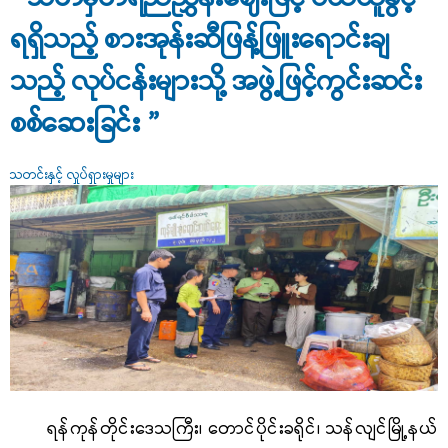
ရရှိသည့် စားအုန်းဆီဖြန့်ဖြူးရောင်းချ
သည့် လုပ်ငန်းများသို့ အဖွဲ့ဖြင့်ကွင်းဆင်း
စစ်ဆေးခြင်း ”
သတင်းနှင့် လှုပ်ရှားမှုများ
ရန်ကုန်တိုင်းဒေသကြီး၊ တောင်ပိုင်းခရိုင်၊ သန်လျင်မြို့နယ်