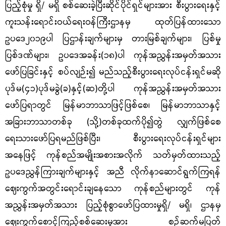
ပြည့်စုံမှု
ရှိ
/ မရှိ
စစ်ဆေးခဲ့ပြီးဆိုင်ပိုင်ရှင်များအား စီးပွားရေးနှင့်
ကူးသန်းရောင်းဝယ်ရေးဝန်ကြီးဌာနမှ ထုတ်ပြန်ထားသော
ဥပဒေ၂၀၁၉ပါ
ပြဌာန်းချက်များမှ
တားမြစ်ချက်များ၊ ပြစ်မှု
ပြစ်ဒဏ်များ၊ ဥပဒေအခန်း
(၁၈)ပါ ကုန်အညွှန်းအမှတ်အသား
ဖော်ပြခြင်းနှင့် စပ်လျဉ်း
၍ မည်သည့်စီးပွားရေးလုပ်ငန်းရှင်မဆို
ပုဒ်မ
(၄၁)ပုဒ်မခွဲ(ခ)နှင့်(ဆ)တို့ပါ ကုန်အညွှန်းအမှတ်အသား
ဖော်ပြရာတွင် မြန်မာဘာသာ
ဖြင့်ဖြစ်စေ
၊ မြန်မာဘာသာနှင့်
အခြားဘာသာတစ်ခု
(သို့)တစ်ခုထက်ပို၍တွဲ
လျှက်ဖြစ်စေ
ရေးသားဖော်ပြရမည်ဖြစ်ပြီး
၊ စီးပွားရေး
လုပ်ငန်းရှင်များ
အနေဖြင့်
ကုန်စည်အမျိုးအစား
အလိုက် သတ်မှတ်ထားသည့်
ဥပဒေညွှန်ကြားချက်များနှင့် အညီ လိုက်နာဆောင်
ရွက်ကြရန်
ဈေးကွက်အတွင်းရောင်းချနေသော ကုန်စည်များတွင် ကုန်
အညွှန်းအမှတ်အသား ပြည့်စုံစွာဖော်ပြထားမှုရှိ
/ မရှိ၊ ဌာနမှ
ဈေးကွက်စောင့်ကြည့်စစ်ဆေးမှုအား စဉ်ဆက်မပြတ်