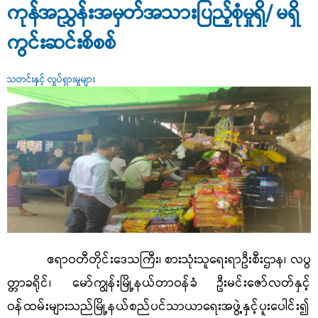
ကုန်အညွှန်းအမှတ်အသားပြည့်စုံမှုရှိ/ မရှိ
ကွင်းဆင်းစိစစ်
သတင်းနှင့် လှုပ်ရှားမှုများ
ဧရာဝတီတိုင်းဒေသကြီး၊ စားသုံးသူရေးရာဦးစီးဌာန၊ လပွ
တ္တာခရိုင်
၊ မော်ကျွန်း
မြို့နယ်တာဝန်ခံ
ဦး
မ
င်းဇော်လတ်
နှင့်
ဝန်ထမ်းများသည်မြို့နယ်စည်ပင်သာယာရေးအဖွဲ့နှင့်ပူးပေါင်း၍