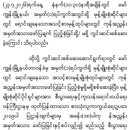
(
၂၃
.၇.၂၀၂၆)ရက်နေ့ နံနက်(၁၀:၃၀)နာရီအချိန်တွင်
မော်
ကျွန်း
မြို့နယ်၊ အမှတ်(
၁
)ရပ်ကွက်အတွင်းရှိ မုန့်မျိုးစုံဆိုင်များ
တွင် ရောင်းချနေသောအသင့်စားမုန့်ထုပ်များတွင် ကုန်အညွှန်း
အမှတ်အသားဖော်ပြချက် ပြည့်စုံခြင်းရှိ/ မရှိ ကွင်းဆင်းစစ်ဆေး
ခဲ့ကြောင်း သိရပါသည်။
ထိုသို့ ကွင်းဆင်းစစ်ဆေးဆောင်ရွက်ရာတွင်
မော်
ကျွန်း
မြို့နယ်တာဝန်ခံမှ
အမှတ်(
၁
)ရပ်ကွက်ရှိ မုန့်မျိူးစုံဆိုင်များ
တွင် ရောင်းချနေသော အသင့်စားမုန့်မျိုးစုံထုပ်များတွင် ကုန်
အညွှန်းအမှတ်အသား
ဖော်ပြခြင်း ပြည့်စုံမှုရှိမရှိစစ်ဆေးခဲ့ပြီး၊
မုန့်
မျိုးစုံဆိုင်ပိုင်ရှင်များအား စီးပွားရေးနှင့်ကူးသန်းရောင်း
ဝယ်ရေး
ဝန်ကြီးဌာနမှ ထုတ်ပြန်ထားသော စားသုံးသူကာကွယ်ရေးဥပဒေ
၂၀၁၉ပါ ပြဌာန်းချက်များမှ အခန်း
(၁၈)ပါကု န်အညွှန်း
အမှတ်အသား ဖော်ပြခြင်းနှင့်စပ်လျဉ်း၍ မည်သည့် စီးပွားရေး