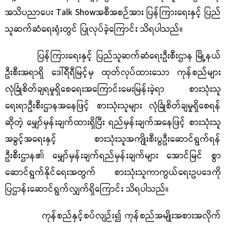
အသိပညာပေး Talk Showအစီအစဉ်အား ပြန်ကြားရေးနှင့် ပြည်
သူဆက်ဆံရေးရုံးတွင် ပြုလုပ်ခဲ့ကြောင်း သိရပါသည်။
ပြန်ကြားရေးနှင့် ပြည်သူဆက်ဆံရေးဦးစီးဌာန မြို့နယ်
ဦးစီးအရာရှိ ဒေါ်ရီရီမြင့်မှ ထုတ်လုပ်ထားသော ကုန်စည်များ
လုံခြုံစိတ်ချရမှုရှိစေရေးအကြောင်းမေးမြန်းခဲ့ရာ စားသုံးသူ
ရေးရာဦးစီးဌာနအနေဖြင့် စားသုံးသူများ လုံခြုံစိတ်ချမှုရှိစေရန်
ဆိုတဲ့ မျှော်မှန်းချက်ထားရှိပြီး ရည်မှန်းချက်အနေဖြင့် စားသုံးသူ
အခွင့်အရေးနှင့် စားသုံးသူအကျိုးစီးပွဦးဆောင်ရွက်ရန်
ဦးစီးဌာန၏ မျှော်မှန်းချက်ရည်မှန်းချက်များ အောင်မြင် စွာ
ဆောင်ရွက်နိုင်ရေးအတွက် စားသုံးသူကာကွယ်ရေးဥပဒေကို
ပြဌာန်းဆောင်ရွက်လျှက်ရှိကြောင်း သိရပါသည်။
ကုန်စည်နှင့်စပ်လျဉ်း၍ ကုန်စည်အမျိုးအစားအလိုက်