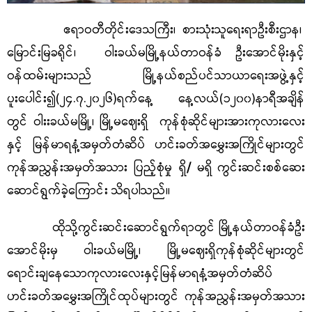
ဧရာဝတီတိုင်းဒေသကြီး၊ စားသုံးသူရေးရာဦးစီးဌာန၊
မြောင်းမြခရိုင်၊ ဝါးခယ်မမြို့နယ်တာဝန်ခံ ဦးအောင်မိုး
နှင့်
ဝန်ထမ်းများ
သည် မြို့နယ်စည်ပင်သာယာရေးအဖွဲ့နှင့်
ပူးပေါင်း၍
(
၂၄
.
၇
.၂၀၂၆)ရက်နေ့
နေ့လယ်
(
၁၂
၀၀
)
နာရီအချိန်
တွင်
ဝါးးခယ်မမြို့
၊
မြို့မဈေး
ရှိ
ကုန်
စုံဆိုင်များအားကုလားလေး
နှင့် မြန်မာရနံ့အမှတ်တံဆိပ် ဟင်းခတ်အမွှေးအကြိုင်များတွင်
ကုန်အညွှန်းအမှတ်အသား ပြည့်စုံမှု ရှိ
/
မရှိ
ကွင်းဆင်း
စစ်ဆေး
ဆောင်ရွက်
ခဲ့ကြောင်း သိရပါသည်။
ထိုသို့ကွင်းဆင်းဆောင်ရွက်ရာတွင်
မြို့နယ်တာဝန်ခံဦး
အောင်မိုးမှ
ဝါးခယ်မမြို့၊
မြို့မဈေး
ရှိ
ကုန်
စုံ
ဆိုင်များတွင်
ရောင်းချ
နေသောကုလားလေးနှင့်မြန်မာရနံ့အမှတ်တံဆိပ်
ဟင်းခတ်အမွှေးအကြိုင်
ထုပ်များတွင်
ကုန်အညွှန်းအမှတ်အသား