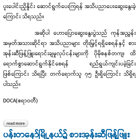
ပူးပေါင်းညှိနှိုင်း ဆောင်ရွက်ပေးကြရန် အသိပညာပေးဆွေးနွေးခဲ့
ကြောင်း သိရသည်။
အဆိုပါ ဟောပြောဆွေးနွေးပွဲသည် ကုန်အညွှန်း
အမှတ်အသားဆိုင်ရာ အသိပညာများ တိုးမြှင့်ရရှိစေရန်နှင့် စား
အုန်းဆီဖြန့်ဖြူးရောင်းချမှုလုပ်ငန်းများကို ပိုမိုစနစ်တကျ၊ ထိ
ရောက်စွာဆောင်ရွက်နိုင်စေရန်
ရည်ရွယ်ကျင်းပခဲ့ခြင်း
ဖြစ်ကြောင်း သိရပြီး တက်ရောက်သူ ၇၅ ဦးရှိကြောင်း သိရှိရ
ပါသည်။
DOCA(ဧရာဝတီ)
read more
about ပန်းတနော်မြို့နယ်၌ ကုန်အညွှန်းအမှတ်အသားနှင့် စားအုန်းဆီ
ဖြန့်ဖြူးမှုဆိုင်ရာ အသိပညာပေးဟောပြောဆွေးနွေး
ပန်းတနော်မြို့နယ်၌ စားအုန်းဆီဖြန့်ဖြူး