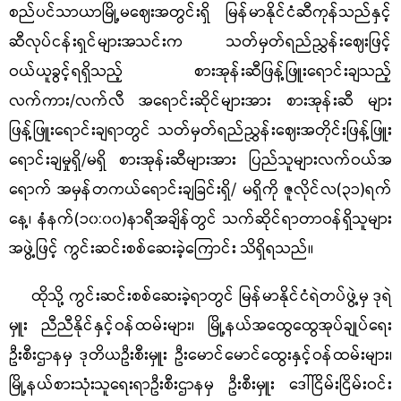
စည်ပင်သာယာမြို့မဈေးအတွင်းရှိ မြန်မာနိုင်ငံဆီကုန်သည်နှင့်
ဆီလုပ်ငန်းရှင်များအသင်းက သတ်မှတ်ရည်ညွှန်းဈေးဖြင့်
ဝယ်ယူခွင့်ရရှိသည့် စားအုန်းဆီဖြန့်ဖြူးရောင်းချသည့်
လက်ကား/လက်လီ အရောင်းဆိုင်များအား စားအုန်းဆီ များ
ဖြန့်ဖြူးရောင်းချရာတွင် သတ်မှတ်ရည်ညွှန်းဈေးအတိုင်းဖြန့်ဖြူး
ရောင်းချမှုရှိ/မရှိ စားအုန်းဆီများအား ပြည်သူများလက်ဝယ်အ
ရောက် အမှန်တကယ်ရောင်းချခြင်းရှိ/ မရှိကို ဇူလိုင်လ(၃၁)ရက်
နေ့၊ နံနက်(၁၀:၀၀)နာရီအချိန်တွင် သက်ဆိုင်ရာတာဝန်ရှိသူများ
အဖွဲ့ဖြင့် ကွင်းဆင်းစစ်ဆေးခဲ့ကြောင်း သိရှိရသည်။
ထိုသို့ ကွင်းဆင်းစစ်ဆေးခဲ့ရာတွင် မြန်မာနိုင်ငံရဲတပ်ဖွဲ့မှ ဒုရဲ
မှူး ညီညီနိုင်နှင့်ဝန်ထမ်းများ၊ မြို့နယ်အထွေထွေအုပ်ချုပ်ရေး
ဦးစီးဌာနမှ ဒုတိယဦးစီးမှူး ဦးမောင်မောင်ထွေးနှင့်ဝန်ထမ်းများ၊
မြို့နယ်စားသုံးသူရေးရာဦးစီးဌာနမှ ဦးစီးမှူး ဒေါ်ငြိမ်းငြိမ်းဝင်း