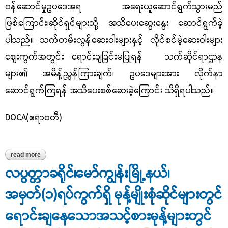
ဝန်ဆောင်မှုဥပဒေအရ အရေးယူဆောင်ရွက်သွားမည်
ဖြစ်ကြောင်း၊ဆိုင်ရှင်များသို့ အသိပေးဆွေးနွေး
ဆောင်ရွက်ခဲ့
ပါသည်။
သက်တမ်းလွန်ဆေးဝါးများနှင့်
လိုင်စင်မဲ့ဆေးဝါးများ
ဈေးကွက်
အတွင်း ရောင်းချခြင်း
မပြုရန်
သက်ဆိုင်ရာ
ဌာန
များ၏ အမိန့်ညွှန်ကြားချက်၊ ဥပဒေများအား လိုက်နာ
ဆောင်ရွက်ကြရန် အသိပေးစစ်ဆေးခဲ့ကြောင်း သိရှိရပါသည်။
DOCA(ဧရာဝတီ)
read more
about လပွတ္တာခရိုင်၊ လပွတ္တာမြို့နယ်၊ မြို့ပေါ်ရှိ အိမ်သုံးဆေးဆိုင်များ
အား နယ်မြေဈေးကွက်စောင့်ကြည့် စစ်ဆေးခြင်း
လပွတ္တာခရိုင်၊မော်ကျွန်းမြို့နယ်၊
အမှတ်(၁)ရပ်ကွက်ရှိ မုန့်မျိုးစုံဆိုင်များတွင်
ရောင်းချနေသောအသင့်စားမုန့်များတွင်