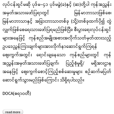
လုပ်ငန်းရှင်မဆို ပုဒ်မ-၄၁ ပုဒ်မခွဲ(ခ)နှင့် (ဆ)တို့ပါ ကုန်အညွှန်း
အမှတ်အသားဖော်ပြရာတွင် မြန်မာဘာသာဖြစ်စေ၊
မြန်မာဘာသာနှင့် အခြားဘာသာတစ်ခု (သို့)တစ်ခုထက်ပို၍ တွဲ
လျှက်ဖြစ်စေရေးသားဖော်ပြရမည်ဖြစ်ပြီး၊ စီးပွားရေးလုပ်ငန်းရှင်
များအနေဖြင့် ကုန်စည်အမျိုးအစားအလိုက်သတ်မှတ်ထားသည့်
ဥပဒေညွှန်ကြား
ချက်များ
အားလိုက်နာဆောင်ရွက်ကြရန်
ဈေးကွက်အတွင်း ရောင်းချနေသော ကုန်စည်များတွင် ကုန်
အညွှန်းအမှတ်အသားဖော်ပြချက်၊ ပြည့်စုံမှုရှိ
/ မရှိအားဌာန
အနေဖြင့် ဈေးကွက်စောင့်ကြည့်စစ်ဆေး
မှုများ စဉ်ဆက်မပြတ်
ဆောင်ရွက်သွားမည်ဖြစ်ကြောင်း သိရှိရပါသည်။
DOCA(ဧရာဝတီ)
read more
about လပွတ္တာခရိုင်၊မော်ကျွန်းမြို့နယ်၊ အမှတ်(၁)ရပ်ကွက်ရှိ မုန့်မျိုးစုံဆိုင်