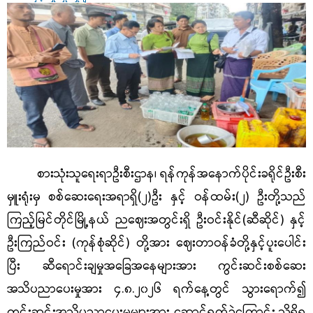
စားသုံးသူရေးရာဦးစီးဌာန၊ ရန်ကုန်အနောက်ပိုင်းခရိုင်ဦးစီး
မှူးရုံးမှ စစ်ဆေးရေးအရာရှိ(၂)ဦး နှင့် ဝန်ထမ်း(၂) ဦးတို့သည်
ကြည့်မြင်တိုင်မြို့နယ် ညဈေးအတွင်းရှိ ဦးဝင်းနိုင်(ဆီဆိုင်) နှင့်
ဦးကြည်ဝင်း (ကုန်စုံဆိုင်) တို့အား ဈေးတာဝန်ခံတို့နှင့်ပူးပေါင်း
ပြီး ဆီရောင်းချမှုအခြေအနေများအား ကွင်းဆင်းစစ်ဆေး
အသိပညာပေးမှုအား ၄.၈.၂၀၂၆ ရက်နေ့တွင် သွားရောက်၍
ကွင်းဆင်းအသိပညာပေးမှုများအား ဆောင်ရွက်ခဲ့ကြောင်း သိရှိရ