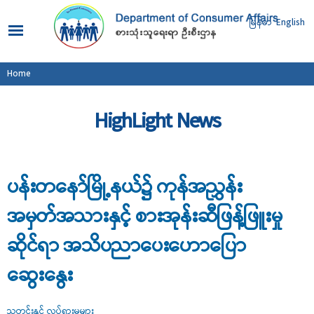
Skip to
main
မြန်မာ
English
content
You are here
Home
HighLight News
ပန်းတနော်မြို့နယ်၌ ကုန်အညွှန်း
အမှတ်အသားနှင့် စားအုန်းဆီဖြန့်ဖြူးမှု
ဆိုင်ရာ အသိပညာပေးဟောပြော
ဆွေးနွေး
သတင်းနှင့် လှုပ်ရှားမှုများ