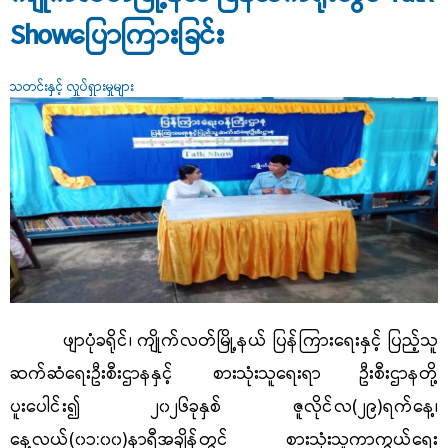
Showပြောကြားခြင်း
သတင်းနှင့် လှုပ်ရှားမှုများ
ဖျာပုံခရိုင်၊ ကျိုက်လတ်မြို့နယ် ပြန်ကြားရေးနှင့် ပြည့်သူ
ဆက်ဆံရေးဦးစီးဌာနနှင့် စားသုံးသူရေးရာ ဦးစီးဌာနတို့
ပူးပေါင်း၍ ၂၀၂၆ခုနှစ် ဇူလိုင်လ(၂
၉
)ရက်နေ့၊
နေ့လယ်(၀၁:၀၀)နာရီအချိန်တွင် စားသုံးသူကာကွယ်ရေး