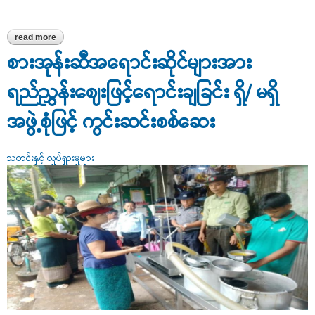
read more
about ပန်းတနော်မြို့နယ်၌ စားအုန်းဆီဖြန့်ဖြူးရောင်းချမှုနှင့်
ပတ်သက်၍ ယာယီမြို့နယ်အုပ်ချုပ်ရေးမှူးထံ ရှင်းလင်းတင်ပြ ဆွေးနွေး
စားအုန်းဆီအရောင်းဆိုင်များအား
ရည်ညွှန်းဈေးဖြင့်ရောင်းချခြင်း ရှိ/ မရှိ
အဖွဲ့စုံဖြင့် ကွင်းဆင်းစစ်ဆေး
သတင်းနှင့် လှုပ်ရှားမှုများ