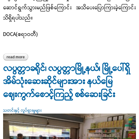
ဆောင်ရွက်သွား
မည်ဖြစ်ကြောင်း အသိပေးပြောကြားခဲ့ကြောင်း
သိရှိရပါသည်။
DOCA(ဧရာဝတီ)
read more
about မြောင်းမြခရိုင်၊ ဝါးခယ်မမြို့နယ်၊ မြို့မဈေးရှိ ကုန်စုံဆိုင်များအား
ကုန်အညွှန်းအမှတ်အသားပြည့်စုံမှုရှိ/ မရှိ ကွင်းဆင်းစစ်ဆေး
လပွတ္တာခရိုင်၊ လပွတ္တာမြို့နယ်၊ မြို့ပေါ်ရှိ
အိမ်သုံးဆေးဆိုင်များအား နယ်မြေ
ဈေးကွက်စောင့်ကြည့် စစ်ဆေးခြင်း
သတင်းနှင့် လှုပ်ရှားမှုများ