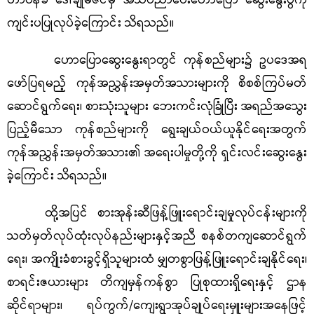
တာဝန်ခံ ဒေါ်ချိုမီဇင်မှ အသိပညာပေးဟောပြော ဆွေးနွေးပွဲကို
ကျင်းပပြုလုပ်ခဲ့ကြောင်း သိရသည်။
ဟောပြောဆွေးနွေးရာတွင် ကုန်စည်များ၌ ဥပဒေအရ
ဖော်ပြရမည့် ကုန်အညွှန်းအမှတ်အသားများကို စိစစ်ကြပ်မတ်
ဆောင်ရွက်ရေး၊ စားသုံးသူများ ဘေးကင်းလုံခြုံပြီး အရည်အသွေး
ပြည့်မီသော ကုန်စည်များကို ရွေးချယ်ဝယ်ယူနိုင်ရေးအတွက်
ကုန်အညွှန်းအမှတ်အသား၏ အရေးပါမှုတို့ကို ရှင်းလင်းဆွေးနွေး
ခဲ့ကြောင်း သိရသည်။
ထို့အပြင် စားအုန်းဆီဖြန့်ဖြူးရောင်းချမှုလုပ်ငန်းများကို
သတ်မှတ်လုပ်ထုံးလုပ်နည်းများနှင့်အညီ စနစ်တကျဆောင်ရွက်
ရေး၊ အကျိုးခံစားခွင့်ရှိသူများထံ မျှတစွာဖြန့်ဖြူးရောင်းချနိုင်ရေး၊
စာရင်းဇယားများ တိကျမှန်ကန်စွာ ပြုစုထားရှိရေးနှင့် ဌာန
ဆိုင်ရာများ၊ ရပ်ကွက်/ကျေးရွာအုပ်ချုပ်ရေးမှူးများအနေဖြင့်