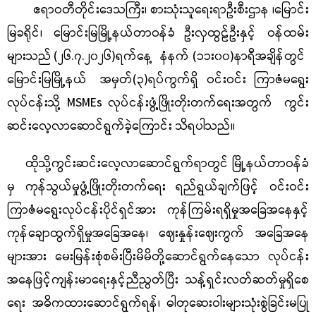
ဧရာဝတီတိုင်းဒေသကြီး၊ စားသုံးသူရေးရာဦးစီးဌာန ၊
မြောင်း
မြ
ခရိုင်
၊
မြောင်းမြ
မြို့နယ်တာဝန်ခံ
ဦး
လှထွဠ်ဦး
နှင့် ဝန်ထမ်း
များသည်
(၂
၆
.
၇
.၂၀၂၆)ရက်နေ့
နံနက်
(၁
၁း
၀၀)နာရီအချိန်တွင်
မြောင်းမြ
မြို့နယ်
အမှတ်(
၃
)ရပ်ကွက်ရှိ
ဝင်းဝင်း ကြာဇံမရွေး
လုပ်ငန်း
သို့ MSMEs လုပ်ငန်းဖွံ့ဖြိုးတိုးတက်ရေးအတွက် ကွင်း
ဆင်းလေ့လာဆောင်ရွက်ခဲ့ကြောင်း သိရပါသည်။
ထိုသို့ကွင်းဆင်းလေ့လာဆောင်ရွက်ရာတွင် မြို့နယ်တာဝန်ခံ
မှ ကုန်သွယ်မှုဖွံ့ဖြိုးတိုးတက်ရေး ရည်ရွယ်ချက်ဖြင့်
ဝင်းဝင်း
ကြာဇံမရွေး
လုပ်ငန်းပိုင်ရှင်အား
ကုန်ကြမ်းရရှိမှုအခြေအနေနှင့်
ကုန်ချောထွက်ရှိမှု
အခြေအနေ၊
ဈေးနှုန်းဈေးကွက် အခြေ
အနေ
များအား မေးမြန်းစုံစမ်းပြီးမိမိတို့ဆောင်ရွက်နေသော လုပ်ငန်း
အနေဖြင့်ကျန်းမာရေးနှင့်ညီညွတ်ပြီး သန့်ရှင်းလတ်ဆတ်မှုရှိစေ
ရေး အဓိကထားဆောင်ရွက်ရန်၊ ဓါတုဆေးဝါးများသုံးစွဲခြင်းမပြု