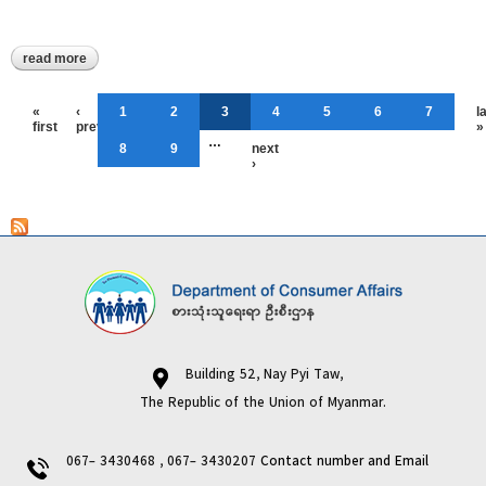
read more
about ကျိုက်လတ်မြို့နယ် ပြန်ဆက်ရုံးတွင် talk showပြောကြားခြင်း
Pages
«
‹
1
2
3
4
5
6
7
l
first
previous
»
…
8
9
next
›
Building 52, Nay Pyi Taw,
The Republic of the Union of Myanmar.
067- 3430468 , 067- 3430207
Contact number and Email