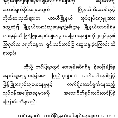
အုန်းဆီဖြန့်ဖြူးရောင်းချမှုလုပ်ငန်းများကို စနစ်တကျ
ဆောင်ရွက်နိုင်ရေးအတွက် မြို့နယ်ဆီအသင်းနှင့်
ကိုယ်စားလှယ်များက ယာယီမြို့နယ် အုပ်ချုပ်ရေးမှူးအား
တွေ့ဆုံ၍ မြို့နယ်စားသုံးသူရေးရာဦးစီးဌာန မြို့နယ်တာဝန်ခံမှ
စားအုန်းဆီ ဖြန့်ဖြူးရောင်းချနေမှု အခြေအနေများကို ၂၀၂၆ခုနှစ်
ဩဂုတ်လ ၁ရက်နေ့က ရှင်းလင်းတင်ပြ ဆွေးနွေးခဲ့ကြောင်း သိ
ရသည်။
ထိုသို့ တင်ပြရာတွင် စားအုန်းဆီရရှိမှု၊ ခွဲဝေဖြန့်ဖြူး
ရောင်းချနေမှုအခြေအနေ၊ ပြည်သူများထံ သတ်မှတ်စနစ်ဖြင့်
ဖြန့်ဖြူးရောင်းချပေးနေမှုနှင့် လက်ရှိဆောင်ရွက်နေသည့်
လုပ်ငန်းအခြေအနေများကို အသေးစိတ်ရှင်းလင်းတင်ပြခဲ့
ကြောင်း သိရသည်။
ယင်းနောက် ယာယီမြို့နယ်အုပ်ချုပ်ရေးမှူးက သဘာဝ