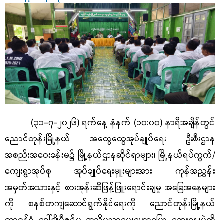
(၃၁-၇-၂၀၂၆) ရက်နေ့ နံနက် (၁၀:၀၀) နာရီအချိန်တွင်
ညောင်တုန်းမြို့နယ် အထွေထွေအုပ်ချုပ်ရေး ဦးစီးဌာန
အစည်းအဝေးခန်းမ၌ မြို့နယ်ဌာနဆိုင်ရာများ၊ မြို့နယ်ရပ်ကွက်/
ကျေးရွာအုပ်စု အုပ်ချုပ်ရေးမှူးများအား ကုန်အညွှန်း
အမှတ်အသားနှင့် စားအုန်းဆီဖြန့်ဖြူးရောင်းချမှု အခြေအနေများ
ကို စနစ်တကျဆောင်ရွက်နိုင်ရေးကို ညောင်တုန်းမြို့နယ်