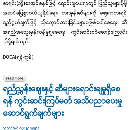
စာရင်း(သို့)စာအုပ်စနစ်ဖြင့် ရောင်းချပေးရာတွင် ပြည်သူများပိုမို
အဆင်ပြေစွာဝယ်ယူနိုင်ရေး၊ စားအုန်းဆီများကို ဈေးကစားရန်
ရည်ရွယ်ချက်ဖြင့် သိုလှောင်ထားခြင်းများမဖြစ်ပေါ်စေရေး၊ ဆီ
အရည်အသွေးမှန်ကန်မှုရှစေရေး ကွင်းဆင်းစစ်ဆေးခဲ့ကြောင်း
သိရှိရပါသည်။
DOCA(
ရန်ကုန်)
read more
about စားအုန်းဆီအရောင်းဆိုင်များအား ရည်ညွှန်းဈေးဖြင့်ရောင်းချခြင်း
ရှိ/ မရှိ အဖွဲ့စုံဖြင့် ကွင်းဆင်းစစ်ဆေး
ရည်ညွှန်းဈေးနှင့် ဆီများရောင်းချမှုရှိစေ
ရန် ကွင်းဆင်းကြပ်မတ် အသိပညာပေးမှု
ဆောင်ရွက်ချက်များ
သတင်းနှင့် လှုပ်ရှားမှုများ