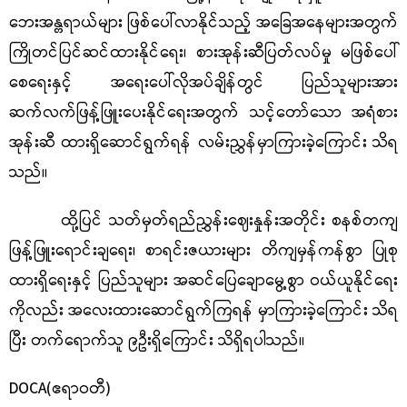
ဘေးအန္တရာယ်များ ဖြစ်ပေါ်လာနိုင်သည့် အခြေအနေများအတွက်
ကြိုတင်ပြင်ဆင်ထားနိုင်ရေး၊ စားအုန်းဆီပြတ်လပ်မှု မဖြစ်ပေါ်
စေရေးနှင့် အရေးပေါ်လိုအပ်ချိန်တွင် ပြည်သူများအား
ဆက်လက်ဖြန့်ဖြူးပေးနိုင်ရေးအတွက် သင့်တော်သော အရံစား
အုန်းဆီ ထားရှိဆောင်ရွက်ရန် လမ်းညွှန်မှာကြားခဲ့ကြောင်း သိရ
သည်။
ထို့ပြင် သတ်မှတ်ရည်ညွှန်းဈေးနှုန်းအတိုင်း စနစ်တကျ
ဖြန့်ဖြူးရောင်းချရေး၊ စာရင်းဇယားများ တိကျမှန်ကန်စွာ ပြုစု
ထားရှိရေးနှင့် ပြည်သူများ အဆင်ပြေချောမွေ့စွာ ဝယ်ယူနိုင်ရေး
ကိုလည်း အလေးထားဆောင်ရွက်ကြရန် မှာကြားခဲ့ကြောင်း သိရ
ပြီး တက်ရောက်သူ ၉ဦးရှိကြောင်း သိရှိရပါသည်။
DOCA(ဧရာဝတီ)