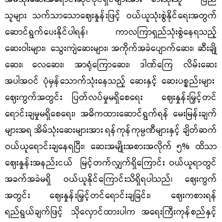
သူများ သက်သာသောဈေးနှုန်းဖြင့် ဝယ်ယူသုံးစွဲနိုင်ရေးအတွက်
ဆောင်ရွက်ပေးနိုင်ပါရန်၊ ကာလကြာရှည်သုံးစွဲနေရသည့်
ဆေးဝါးများ၊ သွေးကျဲဆေးများ၊
အကိုက်အခဲပျောက်ဆေး၊
ဆီးချို
ဆေး၊
လေဆေး၊ အာရုံကြောဆေး၊ ဒါဏ်ကြေ လိမ်းဆေး
အပါအဝင် ပုံမှန်
သောက်သုံးနေသည့် ဆေးနှင့် ဆေးပစ္စည်းများ
ဈေးကွက်အတွင်း ပြတ်လပ်မှုမရှိစေရေး ဈေးနှုန်းမြှင့်တင်
ရောင်းချမှုမရှိစေရေး၊ အဓိကထားဆောင်ရွက်ရန်
မေးမြန်းချက်
များအရ
အိမ်သုံးဆေးများအား
ရန်ကုန်ကုမ္ပဏီများနှင့်
ချိတ်ဆက်
ဝယ်ယူရောင်းချ
နေရပြီး၊ ဆေးအမျိုးအစားအလိုက်
၅
% ထိသာ
ဈေးနှုန်းအနည်းငယ် မြင့်တက်လျှက်ရှိကြောင်း ဝယ်ယူရာတွင်
အခက်အခဲမရှိ
ဝယ်ယူနိုင်ကြောင်းသိရှိရပါသည်၊
ဈေးကွက်
အတွင်း
ဈေးနှုန်းမြှင့်တင်ရောင်းချခြင်း၊ ဈေးကစားရန်
ရည်ရွယ်ချက်ဖြင့် သိုလှောင်ထား
ပါက
အရေးကြီးကုန်စည်နှင့်