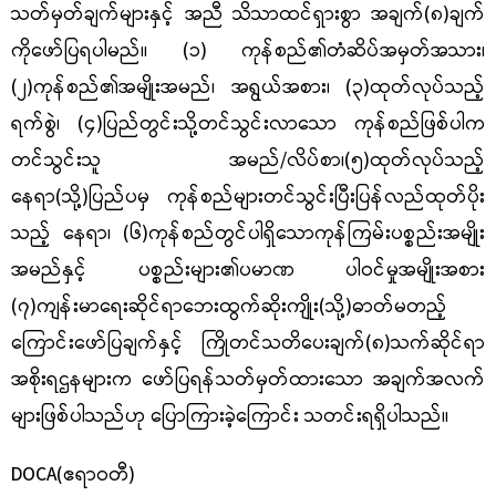
သတ်မှတ်ချက်များနှင့် အညီ သိသာထင်ရှားစွာ အချက်(၈)ချက်
ကိုဖော်ပြရပါမည်။ (၁) ကုန်စည်၏တံဆိပ်အမှတ်အသား၊
(၂)ကုန်စည်၏အမျိုးအမည်၊ အရွယ်အစား၊ (၃)ထုတ်လုပ်သည့်
ရက်စွဲ၊ (၄)ပြည်တွင်းသို့တင်သွင်းလာသော ကုန်စည်ဖြစ်ပါက
တင်သွင်းသူ အမည်/လိပ်စာ၊(၅)ထုတ်လုပ်သည့်
နေရာ(သို့)ပြည်ပမှ ကုန်စည်များတင်သွင်းပြီးပြန်လည်ထုတ်ပိုး
သည့် နေရာ၊ (၆)ကုန်စည်တွင်ပါရှိသောကုန်ကြမ်းပစ္စည်းအမျိုး
အမည်နှင့် ပစ္စည်းများ၏ပမာဏ ပါဝင်မှုအမျိုးအစား
(၇)ကျန်းမာရေးဆိုင်ရာဘေးထွက်ဆိုးကျိုး(သို့)ဓာတ်မတည့်
ကြောင်းဖော်ပြချက်နှင့် ကြိုတင်သတိပေးချက်(၈)သက်ဆိုင်ရာ
အစိုးရဌနများက ဖော်ပြရန်သတ်မှတ်ထားသော အချက်အလက်
များဖြစ်ပါသည်ဟု ပြောကြားခဲ့ကြောင်း သတင်းရရှိပါသည်။
DOCA(
ဧရာဝတီ)