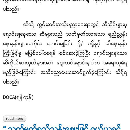
ပါသည်။
ထိုသို့ ကွင်းဆင်းအသိပညာပေးရာတွင် ဆီဆိုင်များမှ
ရောင်းချနေသော ဆီများသည် သတ်မှတ်ထားသော ရည်ညွှန်း
ဈေးနှုန်းများအတိုင်း ရောင်းချခြင်း ရှိ/ မရှိနှင့် ဆီဈေးနှုန်း
ကြီးမြင့်မှု မဖြစ်ပေါ်စေရန် စစ်ဆေးခဲ့ကြပြီး ရောင်းချနေသော
ဆီကိုယ်စားလှယ်များအား ဈေးတင်ရောင်းချပါက အရေးယူခံရ
မည်ဖြစ်ကြောင်း အသိပညာပေးဆောင်ရွက်ခဲ့ကြောင်း သိရှိရ
ပါသည်။
DOCA(
ရန်ကုန်)
read more
about ရည်ညွှန်းဈေးနှင့် ဆီများရောင်းချမှုရှိစေရန် ကွင်းဆင်းကြပ်မတ်
အသိပညာပေးမှုဆောင်ရွက်ချက်များ
“ သတ်မှတ်ရည်ညွှန်းဈေးဖြင့် ဝယ်ယူခွင့်