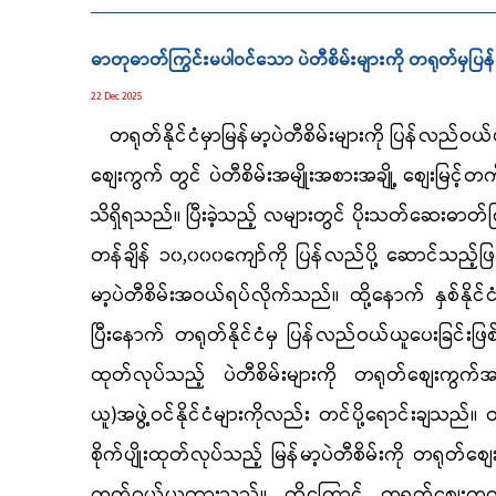
ဓာတုဓာတ်ကြွင်းမပါဝင်သော ပဲတီစိမ်းများကို တရုတ်မှ
22 Dec 2025
တရုတ်နိုင်ငံမှာမြန်မာ့ပဲတီစိမ်းများကို ပြန်လည်ဝ
စျေးကွက် တွင် ပဲတီစိမ်းအမျိုးအစားအချို့ စျေးမြင့
သိရှိရသည်။ ပြီးခဲ့သည့် လများတွင် ပိုးသတ်ဆေးဓာတ်ကြွ
တန်ချိန် ၁၀,၀၀၀ကျော်ကို ပြန်လည်ပို့ ဆောင်သည့်ဖြစ်
မာ့ပဲတီစိမ်းအဝယ်ရပ်လိုက်သည်။ ထို့နောက် နှစ်နိုင်ငံအစ
ပြီးနောက် တရုတ်နိုင်ငံမှ ပြန်လည်ဝယ်ယူပေးခြင်းဖြစ်သ
ထုတ်လုပ်သည့် ပဲတီစိမ်းများကို တရုတ်စျေးကွက်အ
ယူ)အဖွဲ့ဝင်နိုင်ငံများကိုလည်း တင်ပို့ရောင်းချသည်။ 
စိုက်ပျိုးထုတ်လုပ်သည့် မြန်မာ့ပဲတီစိမ်းကို တရုတ်စျေး
ကွက်ဝယ်ယူထားသည်။ ထို့ကြောင့် တရုတ်စျေးကွက်သည