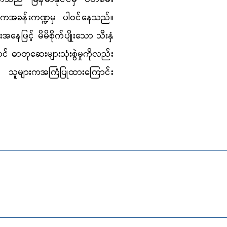
ဓိကအခန်းကဏ္ဍမှ ပါဝင်နေသည်။
းအနေဖြင့် မိမိစိုက်ပျိုးသော သီးနှံ
ဝင် ဓာတုဆေးများသုံးစွဲမှုကိုလည်း
ချ သူများကအကြံပြုထားကြောင်း