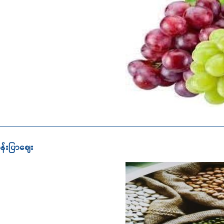
ွန်းပြာဈေး