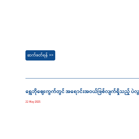
ဆက်ဖတ်ရန် >>
ရွှေဘိုဈေးကွက်တွင် အရောင်းအဝယ်ဖြစ်လျက်ရှိသည့် ပဲလ
22 May 2025