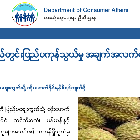
Skip to
main
content
ည်တွင်းပြည်ပကုန်သွယ်မှု အချက်အလက်မ
်ပစျေးကွက်သို့ ထိုးဖောက်နိုင်ရန်စီစဉ်လျက်ရှိ
ို
ပြည်ပစျေးကွက်သို့ ထိုးဖောက်
င်ငံ
သစ်သီးဝလံ၊ ပန်းမန်နှင့်
ျသူများအသင်း၏ တာဝန်ရှိသူထံမှ