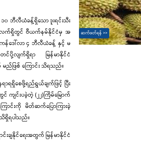
 ဘီလီယံခန့်ရှိသော
ဒူးရင်းသီး
းလက်ရှိတွင်
ဗီယက်နမ်နိုင်ငံမှ အ
ဆက်ဖတ်ရန် >>
ရိကန်ဒေါ်လာ
၄ ဘီလီယံခန့် နှင့် မ
တင်ပို့လျက်ရှိရာ
မြန်မာနိုင်ငံ
က် မည်ဖြစ် ကြောင်း သိရသည်။
ရာရရှိစေဖို့ရည်ရွယ်ချက်ဖြင့် ပြီး
့တွင် ကျင်းပခဲ့တဲ့ (၂၂)ကြိမ်မြောက်
အကြောင်းကို မိတ်ဆက်ပြောကြားခဲ့
 သိရှိရပါသည်။
င်းချနိုင်ရေးအတွက်
မြန်မာနိုင်ငံ