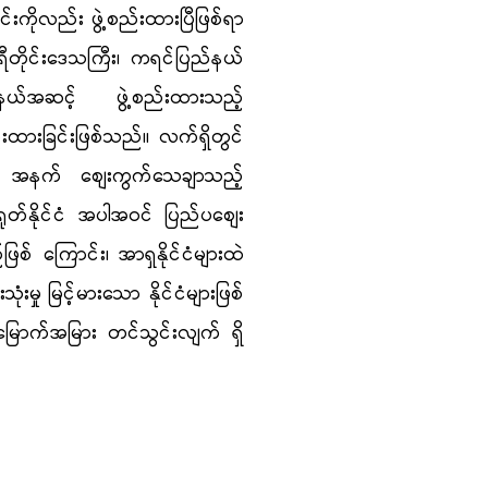
်းကိုလည်း
ဖွဲ့စည်းထားပြီဖြစ်ရာ
ရီတိုင်းဒေသကြီး၊ ကရင်ပြည်နယ်
နယ်အဆင့်
ဖွဲ့စည်းထားသည့်
်းထားခြင်းဖြစ်သည်။ လက်ရှိတွင်
သည့် အနက်
စျေးကွက်သေချာသည့်
ရုတ်နိုင်ငံ အပါအဝင်
ပြည်ပစျေး
ဖြစ် ကြောင်း၊ အာရှနိုင်ငံများထဲ
သုံးမှု
မြင့်မားသော နိုင်ငံများဖြစ်
အမြောက်အမြား တင်သွင်းလျက် ရှိ