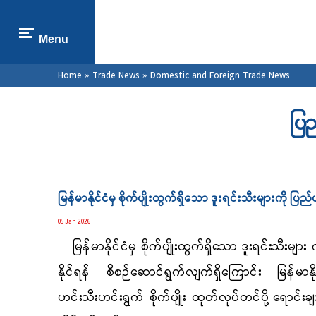
Menu
You are here
Home
»
Trade News
» Domestic and Foreign Trade News
ပြ
Pages
မြန်မာနိုင်ငံမှ စိုက်ပျိုးထွက်ရှိသော ဒူးရင်းသီးများကို ပြည
05 Jan 2026
မြန်မာနိုင်ငံမှ စိုက်ပျိုးထွက်ရှိသော ဒူးရင်းသီးများ က
နိုင်ရန် စီစဉ်ဆောင်ရွက်လျက်ရှိကြောင်း မြန်မာနို
ဟင်းသီးဟင်းရွက် စိုက်ပျိုး ထုတ်လုပ်တင်ပို့
ရောင်းခ