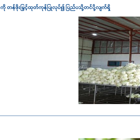
န်ဖိုးမြှင့်ထုတ်ကုန်ပြုလုပ်၍ ပြည်ပသို့တင်ပို့လျက်ရှိ