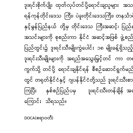
ဒူးရင်းစိုက်ပျိုး ထုတ်လုပ်တင်ပို့ရောင်းချသူများ
အသင
ရန်ကုန်တိုင်းဒေသ ကြီး၊
ပဲခူးတိုင်းဒေသကြီး၊
တနင်္သာ
နှင့်မွန်ပြည်နယ် တို့မှ
တိုင်းဒေသ ကြီးအဆင့်၊
ပြည်
အသင်းများကို စုစည်းကာ နိုင်ငံ အဆင့်အဖြစ် ဖွဲ့စည
ပြည်တွင်း၌ ဒူးရင်းသီးမျိုးကွဲပေါင်း ၁၈
မျိုးခန့်ရှိ
ဒူးရင်းသီးမျိုးများကို အရည်အသွေးမြှင့်တင် ကာ တ
ကွက်သို့
တင်ပို့ ရောင်းချနိုင်ရန် စီစဉ်ဆောင်ရွက်မည်
တွင်
တရုတ်နိုင်ငံနှင့် ဂျပန်နိုင်ငံတို့သည် ဒူးရင်းသီးစား
ကြပြီး
နှစ်စဉ်ပြည်ပမှ
ဒူးရင်းသီးတန်ချိန် 
ကြောင်း
သိရသည်။
DOCA(ဧရာဝတီ)