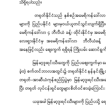
သိရှိရပါသည်။
တရုတ်နိုင်ငံသည် နှစ်စဉ်အမေရိကန်ဒေါ်လာ ၁၀
များကို ပြည်ပနိုင်ငံ များမှဝယ်ယူတင်သွင်းလျက်ရှိပြီ
မေရိကန်ဒေါ်လာ ၄ ဘီလီယံ ခန့်၊ ထိုင်းနိုင်ငံမှ အမေ
လေးရှားနိုင်ငံမှ အမေရိကန်ဒေါ်လာ ဘီလီယံခန့်
အနေဖြင့်လည်း စျေးကွက် ရရှိရန်
ကြိုးပမ်း ဆောင်ရွ
မြန်မာ့ဒူးရင်းသီးတွေကို
ပြည်ပစျေးကွက်မှာ
နေ
ခဲ့တဲ့ စက်တင်ဘာလအတွင်း၌ တရုတ်နိုင်ငံ
နန်နင်းမြို
တရုတ်-အာဆီယံကုန်စည်ပြပွဲမှာ
မြန်မာ့ဒူးရင်းသီး
ပြီး တရုတ် လုပ်ငန်းရှင်တွေများ
စိတ်ဝင်စားခဲ့ကြောင်း
ယခုအခါ မြန်မာ့ဒူးရင်းသီးများကို ပြည်ပသို့ ရော