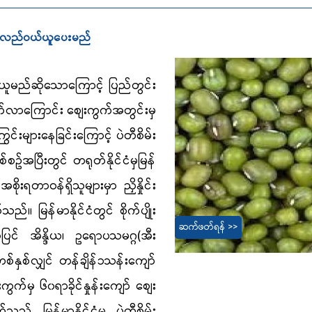
ပြန်လည်ဝယ်ယူပေးမည်
ယ်ယူမည်ဆိုသောကြောင့် ပြည်တွင်း
်တက်လာကြောင်း စျေးကွက်အတွင်းမှ
င်းများနေခြင်းကြောင့် ပဲတီစိမ်း
စဥ်အပြီးတွင် တရုတ်နိုင်ငံမှမြန်
ိုးရတာဝန်ရှိသူများမှာ ညှိနှိုင်း
ည်။ မြန်မာနိုင်ငံတွင် စိုက်ပျိုး
ဆက်ဖတ်ရန် >>
ပြင် အိန္ဒိယ၊ ဥရောပသမဂ္ဂ(အီး
တစ်နှစ်လျှင် တန်ချိန်၁သန်းကျော်
ကွက်မှ ၆၀ရာခိုင်နှုန်းကျော် စျေး
် မြန်မာနိုင်ငံမှ ပဲတီစိမ်း