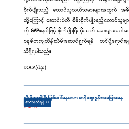
စိုက်ပျိုးသည့် တောင်သူလယ်သမားများအတွက် အ
ထို့ကြောင့် ‌‌ဆောင်းပဲတီ စိမ်းစိုက်ပျိုးမည့်တောင်သူမျာ
ကို
GAP
စနစ်ဖြင့် စိုက်ပျိုးပြီး ပိုးသတ် ဆေးများအပါအ
စနစ်တကျထိန်းသိမ်းဆောင်ရွက်ရန် တင်ပို့ရောင်း
သိရှိရပါသည်။
DOCA(ပဲခူး)
လွိုင်ကော်မြို့ဖြစ်ပေါ်နေသော ဆန်ဈေးနှုန်းအခြေအနေ
ဆက်ဖတ်ရန် >>
15 Jul 2025