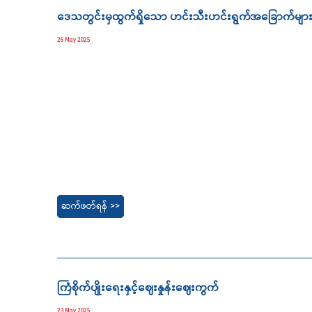
ဒေသတွင်းမှထွက်ရှိသော ဟင်းသီးဟင်းရွက်အခြောက်များကို တ
26 May 2025
ဆက်ဖတ်ရန် >>
ကြံစိုက်ပျိုးရေးနှင့်ဈေးနှုန်းဈေးကွက်
23 May 2025