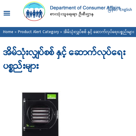
Skip to
main
မြန်မာ
English
content
You are here
Home
»
Product Alert Category
» အိမ်သုံးလျှပ်စစ် နှင့် ဆောက်လုပ်ရေးပစ္စည်းများ
အိမ်သုံးလျှပ်စစ် နှင့် ဆောက်လုပ်ရေး
ပစ္စည်းများ
Pages