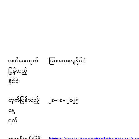
အသိပေးထုတ်
ဩစတေးလျနိုင်ငံ
ပြန်သည့်
နိုင်ငံ
ထုတ်ပြန်သည့်
၂၈- ၈- ၂၀၂၅
နေ့
ရက်