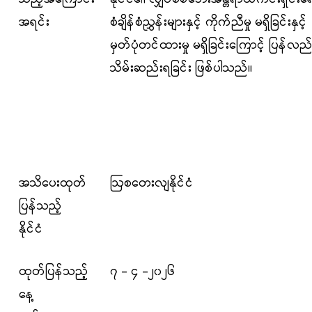
အရင်း
စံချိန်စံညွှန်းများနှင့် ကိုက်ညီမှု မရှိခြင်းနှင့်
မှတ်ပုံတင်ထားမှု မရှိခြင်းကြောင့် ပြန်လည
သိမ်းဆည်းရခြင်း ဖြစ်ပါသည်။
အသိပေးထုတ်
ဩစတေးလျနိုင်ငံ
ပြန်သည့်
နိုင်ငံ
ထုတ်ပြန်သည့်
၇ - ၄ -၂၀၂၆
နေ့