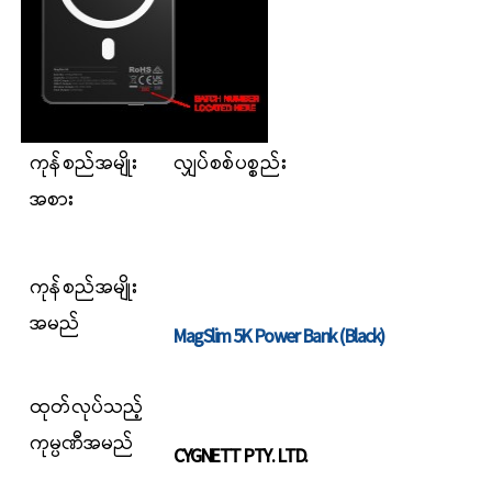
ကုန်စည်အမျိုး
လျှပ်စစ်ပစ္စည်း
အစား
ကုန်စည်
အမျိုး
အမည်
MagSlim 5K Power Bank (Black)
ထုတ်လုပ်သည့်
ကုမ္ပဏီအမည်
CYGNETT PTY. LTD.