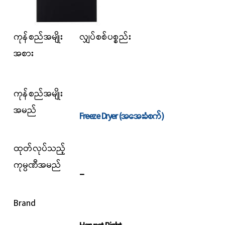
ကုန်စည်အမျိုး
လျှပ်စစ်ပစ္စည်း
အစား
ကုန်စည်
အမျိုး
အမည်
Freeze Dryer (အအေးခံစက်)
ထုတ်လုပ်သည့်
ကုမ္ပဏီအမည်
_
Brand