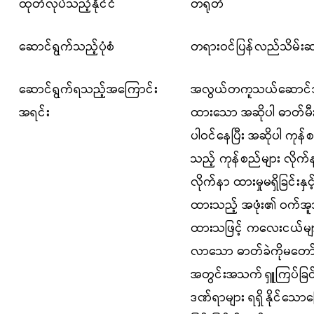
ထုတ်လုပ်သည့်နိုင်ငံ
တရုတ်
ဆောင်ရွက်သည့်ပုံစံ
တရားဝင်ပြန်လည်သိမ်းဆည
ဆောင်ရွက်ရသည့်အကြောင်း
အလွယ်တကူသယ်ဆောင်အသုံ
အရင်း
ထားသော အဆိုပါ
ဓာတ်မီ
ပါဝင်နေ
ပြီး အဆိုပါ ကု
သည့် ကုန်စည်များ လိုက်နာ
လိုက်နာ ထားမှုမရှိခြင်းနှင
ထားသည့် အဖုံး၏
ဝက်အူ
ထားသဖြင့်
ကလေးငယ်မျ
လာသော ဓာတ်ခဲကို
မတော်
အတွင်းအသက်
ရှူကြပ်ခြင
ဒဏ်ရာများ ရရှိ
နိုင်သော