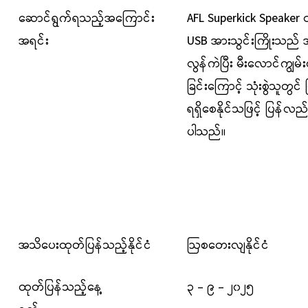
ဆောင်ရွက်ရသည့်အကြောင်း
AFL Superkick Speaker
အရင်း
USB
အားသွင်းကြိုးသည်
အ
လွန်ကဲပြီး မီးလောင်
ကျွမ်
ခြင်းကြောင့် သုံးစွဲသူတွင်
ပ
ရရှိ
စေ
နိုင်
သဖြင့်
ပြန်လည
ပါသည်။
အသိပေးထုတ်ပြန်သည့်နိုင်ငံ
ဩစတေးလျနိုင်ငံ
ထုတ်ပြန်သည့်နေ့
၃ - ၉ - ၂၀၂၅