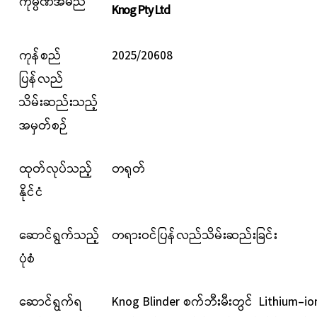
ကုမ္ပဏီအမည်
Knog Pty Ltd
ကုန်စည်
2025/20608
ပြန်လည်
သိမ်းဆည်းသည့်
အမှတ်စဉ်
ထုတ်လုပ်သည့်
တရုတ်
နိုင်ငံ
ဆောင်ရွက်သည့်
တရားဝင်ပြန်လည်သိမ်းဆည်းခြင်း
ပုံစံ
ဆောင်ရွက်ရ
Knog Blinder စက်ဘီးမီးတွင်
Lithium-io