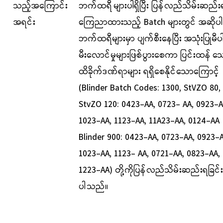
သည့်အကြောင်း
ဘက်ထရီ
များပါရှိ
ပြီး ပြန်လည်သိမ်းဆည်း
အရင်း
ကြေညာထားသည့်
Batch များတွင်
အဆိုပါ
ဘက်ထရီများမှာ ပျက်စီးနေပြီး
အသုံးပြုမီ
မီး
လောင်မှုများဖြစ်ပွားစေကာ
ပြင်းထန်
သ
ထိခိုက်ဒဏ်ရာများ ရရှိ
စေ
နိုင်သောကြောင့်
(
Blinder Batch Codes: 1300, StVZO 80
,
StvZO 120: 0423-AA, 0723- AA, 0923-A
1023-AA, 1123-AA, 11A23-AA, 0124-AA
Blinder 900: 0423-AA, 0723-AA, 0923-A
1023-AA, 1123- AA, 0721-AA, 0823-AA,
1223-AA) တို့ကိုပြန်လည်သိမ်းဆည်းရခြင်း
ပါ
သည်။