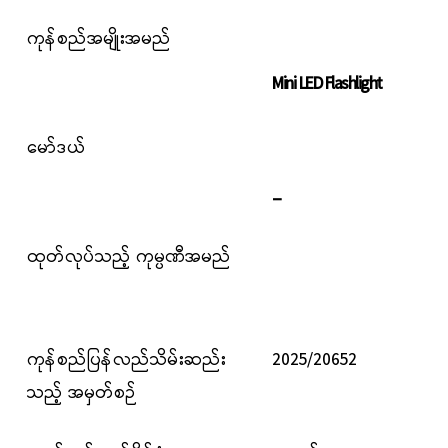
ကုန်စည်အမျိုးအမည်
Mini LED Flashlight
မော်ဒယ်
_
ထုတ်လုပ်သည့် ကုမ္ပဏီအမည်
ကုန်စည်ပြန်လည်သိမ်းဆည်း
2025/20652
သည့် အမှတ်စဉ်