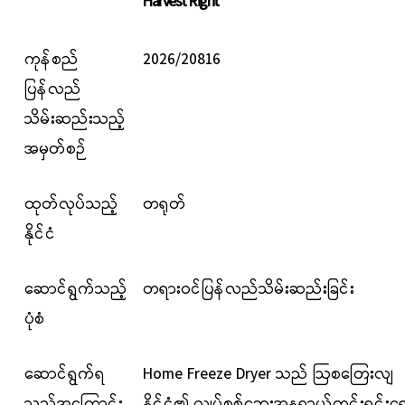
Harvest Right
ကုန်စည်
2026/20816
ပြန်လည်
သိမ်းဆည်းသည့်
အမှတ်စဉ်
ထုတ်လုပ်သည့်
တရုတ်
နိုင်ငံ
ဆောင်ရွက်သည့်
တရားဝင်ပြန်လည်သိမ်းဆည်းခြင်း
ပုံစံ
ဆောင်ရွက်ရ
Home Freeze Dryer သည် ဩစတြေးလျ
သည့်အကြောင်း
နိုင်ငံ၏ လျှပ်စစ်ဘေးအန္တရာယ်ကင်းရှင်းရ