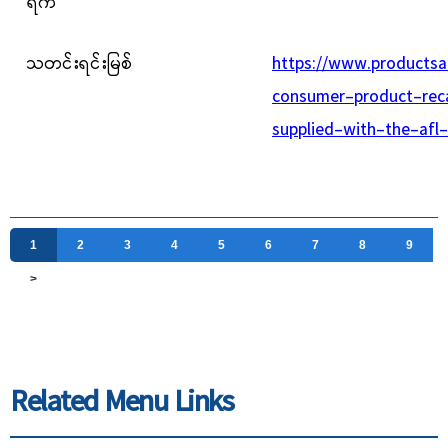
ရက်
သတင်းရင်းမြစ်
https://www.productsa
consumer-product-reca
supplied-with-the-afl-
1
2
3
4
5
6
7
8
9
>
Related Menu Links