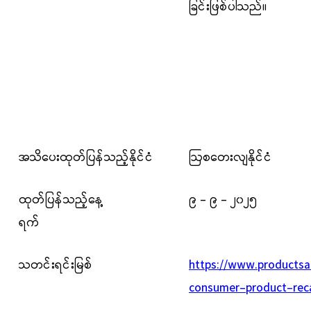
ခြင်းဖြစ်ပါသည်။
အသိပေးထုတ်ပြန်သည့်နိုင်ငံ
ဩစတေးလျနိုင်ငံ
ထုတ်ပြန်သည့်နေ့
၉ - ၉ - ၂၀၂၅
ရက်
သတင်းရင်းမြစ်
https://www.productsa
consumer-product-recal