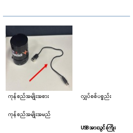
ကုန်စည်အမျိုးအစား
လျှပ်စစ်ပစ္စည်း
ကုန်စည်အမျိုးအမည်
USB အားသွင်းကြိုး