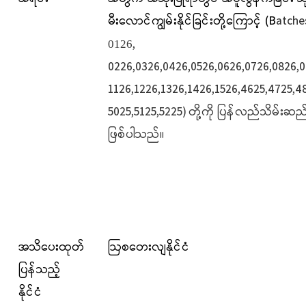
မီးလောင်ကျွမ်းနိုင်ခြင်းတို့ကြောင့်
(
B
atche
,
0126
0226,0326,0426,0526,0626,0726,0826,0
1126,1226,1326,1426,1526,4625,4725,
48
5025,5125,5225)
တို့ကို ပြန်လည်သိမ်းဆည်
ဖြစ်ပါသည်။
အသိပေးထုတ်
ဩစတေးလျနိုင်ငံ
ပြန်သည့်
နိုင်ငံ