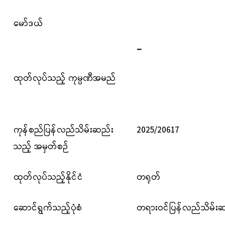
မော်ဒယ်
_
ထုတ်လုပ်သည့် ကုမ္ပဏီအမည်
ကုန်စည်ပြန်လည်သိမ်းဆည်း
2025/20617
သည့် အမှတ်စဉ်
ထုတ်လုပ်သည့်နိုင်ငံ
တရုတ်
ဆောင်ရွက်သည့်ပုံစံ
တရားဝင်ပြန်လည်သိမ်းဆည