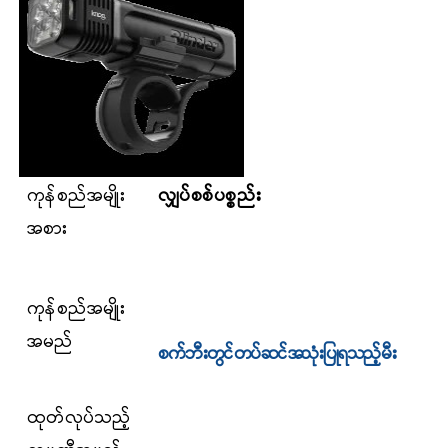
ကုန်စည်အမျိုး
လျှပ်စစ်ပစ္စည်း
အစား
ကုန်စည်
အမျိုး
အမည်
စက်ဘီးတွင်တပ်ဆင်အသုံးပြုရသည့်မီး
ထုတ်လုပ်သည့်