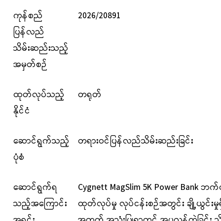
ကုန်စည်
2026/20891
ပြန်လည်
သိမ်းဆည်းသည့်
အမှတ်စဉ်
ထုတ်လုပ်သည့်
တရုတ်
နိုင်ငံ
ဆောင်ရွက်သည့်
တရားဝင်ပြန်လည်သိမ်းဆည်းခြင်း
ပုံစံ
ဆောင်ရွက်ရ
Cygnett MagSlim 5K Power Bank
ဘက်
သည့်အကြောင်း
ထုတ်လုပ်မှု လုပ်ငန်းစဉ်အတွင်း ချို့ယွင်းမှုရ
အရင်း
အတွက် အသုံးပြုရာတွင် အပူလွန်ကဲခြင်း သိ