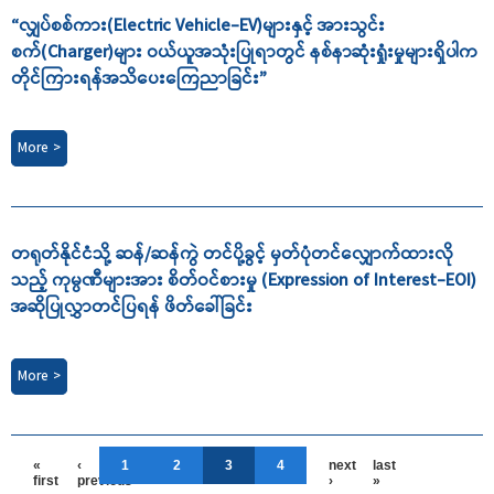
“လျှပ်စစ်ကား(Electric Vehicle-EV)များနှင့် အားသွင်း
စက်(Charger)များ ဝယ်ယူအသုံးပြုရာတွင် နစ်နာဆုံးရှုံးမှုများရှိပါက
တိုင်ကြားရန်အသိပေးကြေညာခြင်း”
More >
တရုတ်နိုင်ငံသို့ ဆန်/ဆန်ကွဲ တင်ပို့ခွင့် မှတ်ပုံတင်လျှောက်ထားလို
သည့် ကုမ္ပဏီများအား စိတ်ဝင်စားမှု (Expression of Interest-EOI)
အဆိုပြုလွှာတင်ပြရန် ဖိတ်ခေါ်ခြင်း
More >
«
‹
1
2
3
4
next
last
first
previous
›
»