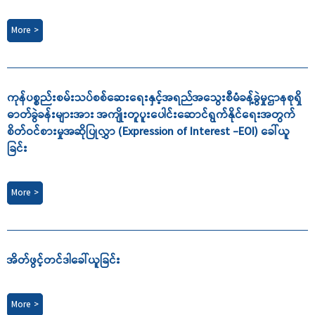
More >
ကုန်ပစ္စည်းစမ်းသပ်စစ်ဆေးရေးနှင့်အရည်အသွေးစီမံခန့်ခွဲမှုဌာနစုရှိ
ဓာတ်ခွဲခန်းများအား အကျိုးတူပူးပေါင်းဆောင်ရွက်နိုင်ရေးအတွက်
စိတ်ဝင်စားမှုအဆိုပြုလွှာ (Expression of Interest -EOI) ခေါ်ယူ
ခြင်း
More >
အိတ်ဖွင့်တင်ဒါခေါ်ယူခြင်း
More >