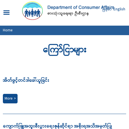
Skip to
main
မြန်မာ
English
content
You are here
Home
ကြော်ငြာများ
Pages
အိတ်ဖွင့်တင်ဒါခေါ်ယူခြင်း
More >
ကျောက်ဖြူအထူးစီးပွားရေးဇုန်ဆိုင်ရာ အစိုးရအသိအမှတ်ပြု