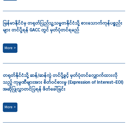
မြန်မာနိုင်ငံမှ တရုတ်ပြည်သူ့သမ္မတနိုင်ငံသို့ စားသောက်ကုန်ပစ္စည်း
များ တင်ပို့ရန် GACC တွင် မှတ်ပုံတင်ရမည်
More >
တရုတ်နိုင်ငံသို့ ဆန်/ဆန်ကွဲ တင်ပို့ခွင့် မှတ်ပုံတင်လျှောက်ထားလို
သည့် ကုမ္ပဏီများအား စိတ်ဝင်စားမှု (Expression of Interest-EOI)
အဆိုပြုလွှာတင်ပြရန် ဖိတ်ခေါ်ခြင်း
More >