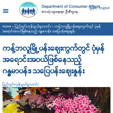
Skip to
main
မြန်မာ
English
content
You are here
Home
»
ပြည်တွင်းကုန်သွယ်မှုသတင်း
» ကန့်ဘလူမြို့ပန်းဈေးကွက်တွင် ပုံမှန်
အရောင်းအဝယ်ဖြစ်နေသည့် ဂန္ဓမာပန်း၊ သပြေပန်းဈေးနှုန်း
ကန့်ဘလူမြို့ပန်းဈေးကွက်တွင် ပုံမှန်
အရောင်းအဝယ်ဖြစ်နေသည့်
ဂန္ဓမာပန်း၊ သပြေပန်းဈေးနှုန်း
ပြည်တွင်းကုန်သွယ်မှုသတင်း