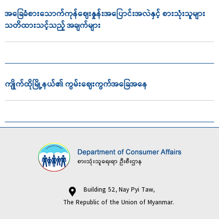
အခြေခံစားသောက်ကုန်ဈေးနှုန်းအပြောင်းအလဲနှင့် စားသုံးသူများ
သတိထားသင့်သည့် အချက်များ
ကျိုက်ထိုမြို့နယ်၏ ကွမ်းဈေးကွက်အခြေအနေ
Building 52, Nay Pyi Taw,
The Republic of the Union of Myanmar.