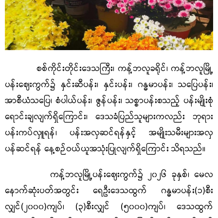
စစ်ကိုင်းတိုင်းဒေသကြီး၊ ကန့်ဘလူခရိုင်၊ ကန့်ဘလူမြို့
ပန်းဈေးကွက်၌ နှင်းဆီပန်း၊ နှင်းပန်း၊ ဂန္ဓမာပန်း၊ သပြေပန်း၊
အာစီယံသပြေ၊ စံပါယ်ပန်း၊ ဇွန်ပန်း၊ သစ္စာပန်းစသည့် ပန်းမျိုးစုံ
ရောင်းချလျက်ရှိကြောင်း၊ ဒေသခံပြည်သူများကလည်း ဘုရား
ပန်းကပ်လှူရန်၊ ပန်းအလှဆင်ရန်နှင့် အမျိုးသမီးများအလှ
ပန်ဆင်ရန် နေ့စဉ်ဝယ်ယူအသုံးပြုလျက်ရှိကြောင်း သိရသည်။
ကန့်ဘလူမြို့ပန်းဈေးကွက်၌ ၂၀၂၆ ခုနှစ်၊ မေလ
နောက်ဆုံးပတ်အတွင်း ရေဦးဒေသထွက် ဂန္ဓမာပန်း(၁)စီး
လျှင်(၂၀၀၀)ကျပ်၊ (၃)စီးလျှင် (၅၀၀၀)ကျပ်၊ ဒေသထွက်