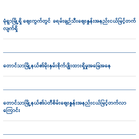
မုံရွာမြို့ရှိ ဈေးကွက်တွင် ခရမ်းချဉ်သီးဈေးနှုန်းအနည်းငယ်မြင့်တက်
လျက်ရှိ
တောင်သာမြို့နယ်၏မိုးနှမ်းစိုက်ပျိုးထားရှိမှုအခြေအနေ
တောင်သာမြို့နယ်၏ပဲတီစိမ်းဈေးနှုန်းအနည်းငယ်မြင့်တက်လာ
ကြောင်း