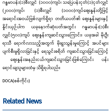
ဂန္ဓမာပန်း(၁)စီးလျှင် (၁၀၀၀)ကျပ်၊ သပြေပန်းငုတ်(၁)ငုတ်လျှင်
(၂၀၀၀)
ကျပ်၊ (၁)စီးလျှင် (၁၀၀၀)ကျပ်ဈေးနှုန်းတို့ဖြင့်
အရောင်းအဝယ်ဖြစ်လျက်ရှိရာ တတိယပတ်၏ ဈေးနှုန်းများနှင့်
နှိုင်းယှဉ်ပါက ယခုနောက်ဆုံးပတ်အတွင်း ဂန္ဓမာပန်း(၁)စီး
လျှင်(၅၀၀)ကျပ် ဈေးနှုန်းကျဆင်းသွားကြောင်း၊ ယခုအခါ မိုးဦး
ရာသီ ရောက်လာသည့်အတွက် မိုးရွာသွန်းမှုကြောင့် အပင်များ
ပျက်စီးမှုရှိလာခြင်းနှင့် ရေသွင်းစရိတ် ကျဆင်းသွားခြင်းကြောင့်
ဈေးနှုန်းအနည်းငယ်ကျဆင်းသွားခြင်းဖြစ်ကြောင်း
ပန်း
ရောင်းချသူများထံမှ သိရှိရပါသည်။
DOCA(စစ်ကိုင်း)
Related News