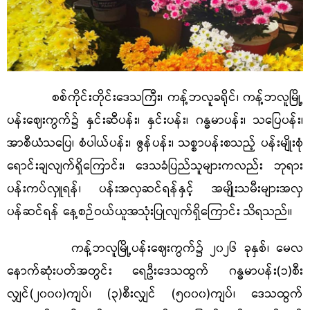
စစ်ကိုင်းတိုင်းဒေသကြီး၊ ကန့်ဘလူခရိုင်၊ ကန့်ဘလူမြို့
ပန်းဈေးကွက်၌ နှင်းဆီပန်း၊ နှင်းပန်း၊ ဂန္ဓမာပန်း၊ သပြေပန်း၊
အာစီယံသပြေ၊ စံပါယ်ပန်း၊ ဇွန်ပန်း၊ သစ္စာပန်းစသည့် ပန်းမျိုးစုံ
ရောင်းချလျက်ရှိကြောင်း၊ ဒေသခံပြည်သူများကလည်း ဘုရား
ပန်းကပ်လှူရန်၊ ပန်းအလှဆင်ရန်နှင့် အမျိုးသမီးများအလှ
ပန်ဆင်ရန် နေ့စဉ်ဝယ်ယူအသုံးပြုလျက်ရှိကြောင်း သိရသည်။
ကန့်ဘလူမြို့ပန်းဈေးကွက်၌ ၂၀၂၆ ခုနှစ်၊ မေလ
နောက်ဆုံးပတ်အတွင်း ရေဦးဒေသထွက် ဂန္ဓမာပန်း(၁)စီး
လျှင်(၂၀၀၀)ကျပ်၊ (၃)စီးလျှင် (၅၀၀၀)ကျပ်၊ ဒေသထွက်