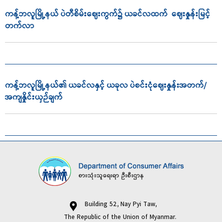
ကန့်ဘလူမြို့နယ် ပဲတီစိမ်းဈေးကွက်၌ ယခင်လထက် ဈေးနှုန်းမြင့်
တက်လာ
ကန့်ဘလူမြို့နယ်၏ ယခင်လနှင့် ယခုလ ပဲစင်းငုံဈေးနှုန်းအတက်/
အကျနှိုင်းယှဉ်ချက်
Building 52, Nay Pyi Taw,
The Republic of the Union of Myanmar.