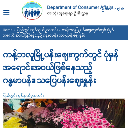
Skip to
main
မြန်မာ
English
content
You are here
Home
»
ပြည်တွင်းကုန်သွယ်မှုသတင်း
» ကန့်ဘလူမြို့ပန်းဈေးကွက်တွင် ပုံမှန်
အရောင်းအဝယ်ဖြစ်နေသည့် ဂန္ဓမာပန်း၊ သပြေပန်းဈေးနှုန်း
ကန့်ဘလူမြို့ပန်းဈေးကွက်တွင် ပုံမှန်
အရောင်းအဝယ်ဖြစ်နေသည့်
ဂန္ဓမာပန်း၊ သပြေပန်းဈေးနှုန်း
ပြည်တွင်းကုန်သွယ်မှုသတင်း