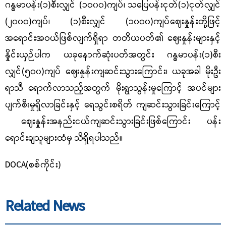
ဂန္ဓမာပန်း(၁)စီးလျှင် (၁၀၀၀)ကျပ်၊ သပြေပန်းငုတ်(၁)ငုတ်လျှင်
(၂၀၀၀)
ကျပ်၊ (၁)စီးလျှင် (၁၀၀၀)ကျပ်ဈေးနှုန်းတို့ဖြင့်
အရောင်းအဝယ်ဖြစ်လျက်ရှိရာ တတိယပတ်၏ ဈေးနှုန်းများနှင့်
နှိုင်းယှဉ်ပါက ယခုနောက်ဆုံးပတ်အတွင်း ဂန္ဓမာပန်း(၁)စီး
လျှင်(၅၀၀)ကျပ် ဈေးနှုန်းကျဆင်းသွားကြောင်း၊ ယခုအခါ မိုးဦး
ရာသီ ရောက်လာသည့်အတွက် မိုးရွာသွန်းမှုကြောင့် အပင်များ
ပျက်စီးမှုရှိလာခြင်းနှင့် ရေသွင်းစရိတ် ကျဆင်းသွားခြင်းကြောင့်
ဈေးနှုန်းအနည်းငယ်ကျဆင်းသွားခြင်းဖြစ်ကြောင်း
ပန်း
ရောင်းချသူများထံမှ သိရှိရပါသည်။
DOCA(စစ်ကိုင်း)
Related News