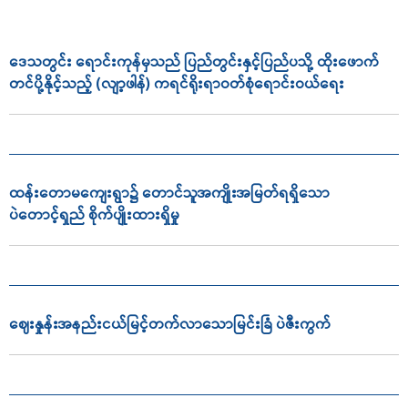
ဒေသတွင်း ရောင်းကုန်မှသည် ပြည်တွင်းနှင့်ပြည်ပသို့ ထိုးဖောက်
တင်ပို့နိုင့်သည့် (လျာ့ဖါန်) ကရင်ရိုးရာဝတ်စုံရောင်းဝယ်ရေး
ထန်းတောမကျေးရွာ၌ တောင်သူအကျိုးအမြတ်ရရှိသော
ပဲတောင့်ရှည် စိုက်ပျိုးထားရှိမှု
ဈေးနှုန်းအနည်းငယ်မြင့်တက်လာသောမြင်းခြံ ပဲဇီးကွက်