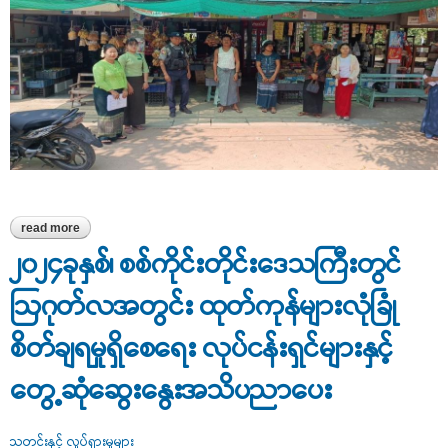
read more
about ကျွန်းလှမြို့၊ ပျဉ်းမမြိုင်ဈေးရှိ ကုန်မျိုးစုံရောင်းဝယ်ရေးဆိုင်အား
ဈေးကွက်စောင့်ကြည့်စစ်ဆေး
၂၀၂၄ခုနှစ်၊ စစ်ကိုင်းတိုင်းဒေသကြီးတွင်
ဩဂုတ်လအတွင်း ထုတ်ကုန်များလုံခြုံ
စိတ်ချရမှုရှိစေရေး လုပ်ငန်းရှင်များနှင့်
တွေ့ဆုံဆွေးနွေးအသိပညာပေး
သတင်းနှင့် လှုပ်ရှားမှုများ