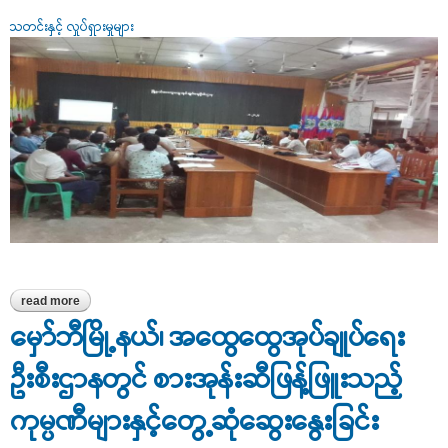
သတင်းနှင့် လှုပ်ရှားမှုများ
read more
about ထန်းတပင်မြို့နယ်၊ အထွေထွေအုပ်ချုပ်ရေးဦးစီးဌာန၊
အစည်းအဝေးခန်းမ၌ စားအုန်းဆီဖြန့်ဖြူးသည့် ကုမ္ပဏီများနှင့်တွေ့ဆုံ
မှော်ဘီမြို့နယ်၊ အထွေထွေအုပ်ချုပ်ရေး
ဆွေးနွေးခြင်း
ဦးစီးဌာနတွင် စားအုန်းဆီဖြန့်ဖြူးသည့်
ကုမ္ပဏီများနှင့်တွေ့ဆုံဆွေးနွေးခြင်း