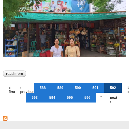
read more
about ကျွန်းလှမြို့နယ်တာဝန်ခံရုံး၏ လစဉ်လုပ်ငန်းဆောင်ရွက်နေမှု
အခြေအနေ
Pages
…
«
‹
588
589
590
591
592
first
previous
…
593
594
595
596
next
›