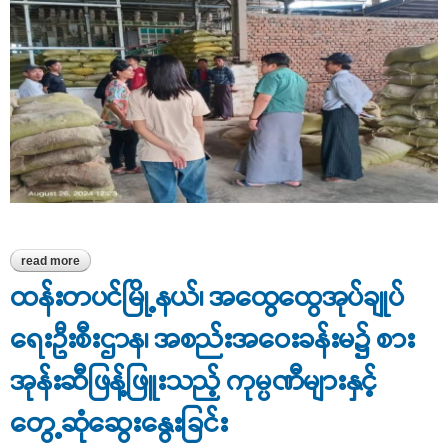
read more
about တောင်ငူခရိုင်အတွင်း ဆန်စက်နှင့် ဆန်အရောင်းဆိုင်များအား
ကွင်းဆင်းစစ်ဆေး
ထန်းတပင်မြို့နယ်၊ အထွေထွေအုပ်ချုပ်
ရေးဦးစီးဌာန၊ အစည်းအဝေးခန်းမ၌ စား
အုန်းဆီဖြန့်ဖြူးသည့် ကုမ္ပဏီများနှင့်
တွေ့ဆုံဆွေးနွေးခြင်း