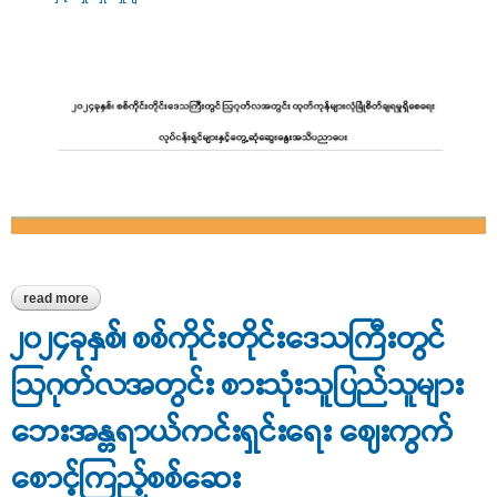
read more
about ၂၀၂၄ခုနှစ်၊ စစ်ကိုင်းတိုင်းဒေသကြီးတွင် ဩဂုတ်လအတွင်း
ထုတ်ကုန်များလုံခြုံစိတ်ချရမှုရှိစေရေး လုပ်ငန်းရှင်များနှင့်တွေ့ဆုံ
၂၀၂၄ခုနှစ်၊ စစ်ကိုင်းတိုင်းဒေသကြီးတွင်
ဆွေးနွေးအသိပညာပေး
ဩဂုတ်လအတွင်း စားသုံးသူပြည်သူများ
ဘေးအန္တရာယ်ကင်းရှင်းရေး ဈေးကွက်
စောင့်ကြည့်စစ်ဆေး