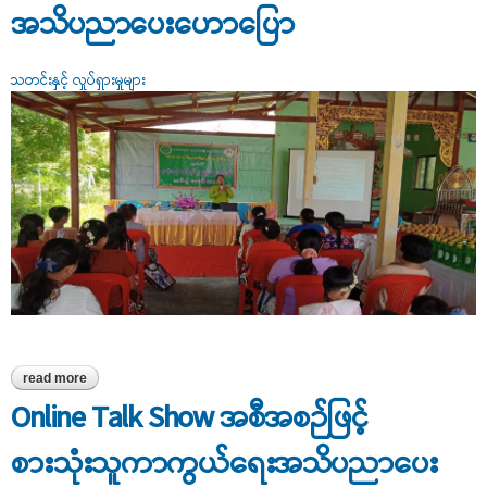
အသိပညာပေးဟောပြော
သတင်းနှင့် လှုပ်ရှားမှုများ
read more
about လူသုံးကုန်ထုတ်လုပ်မှုနည်းပညာသင်တန်းတွင် စားသုံးသူကာကွယ်
ပေးရေးအသိပညာပေးဟောပြော
Online Talk Show အစီအစဉ်ဖြင့်
စားသုံးသူကာကွယ်ရေးအသိပညာပေး