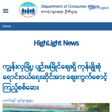
Skip to
main
မြန်မာ
English
content
You are here
Home
HighLight News
ကျွန်းလှမြို့၊ ပျဉ်းမမြိုင်ဈေးရှိ ကုန်မျိုးစုံ
ရောင်းဝယ်ရေးဆိုင်အား ဈေးကွက်စောင့်
ကြည့်စစ်ဆေး
သတင်းနှင့် လှုပ်ရှားမှုများ