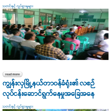
သတင်းနှင့် လှုပ်ရှားမှုများ
read more
about မှော်ဘီမြို့နယ်၊ အထွေထွေအုပ်ချုပ်ရေးဦးစီးဌာနတွင် စားအုန်းဆီ
ဖြန့်ဖြူးသည့် ကုမ္ပဏီများနှင့်တွေ့ဆုံဆွေးနွေးခြင်း
ကျွန်းလှမြို့နယ်တာဝန်ခံရုံး၏ လစဉ်
လုပ်ငန်းဆောင်ရွက်နေမှုအခြေအနေ
သတင်းနှင့် လှုပ်ရှားမှုများ