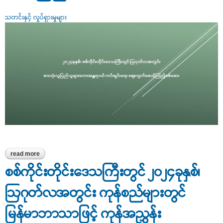
သတင်းနှင့် လှုပ်ရှားမှုများ
read more
about ၂၀၂၄ခုနှစ်၊ စစ်ကိုင်းတိုင်းဒေသကြီးတွင် ဩဂုတ်လအတွင်း
စားသုံးသူပြည်သူများဘေးအန္တရာယ်ကင်းရှင်းရေး ဈေးကွက်စောင့်ကြည့်
စစ်ကိုင်းတိုင်းဒေသကြီးတွင် ၂၀၂၄ခုနှစ်၊
စစ်ဆေး
ဩဂုတ်လအတွင်း ကုန်စည်များတွင်
မြန်မာဘာသာဖြင့် ကုန်အညွှန်း