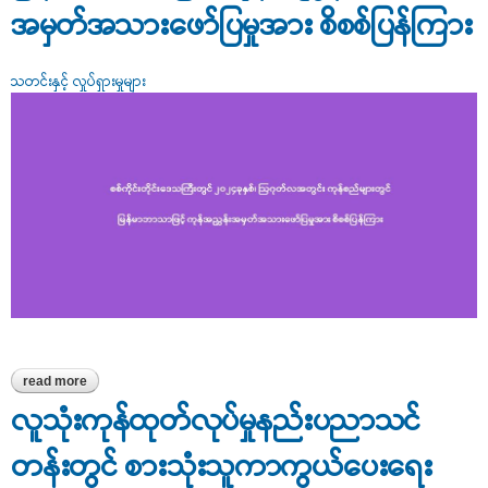
အမှတ်အသားဖော်ပြမှုအား စိစစ်ပြန်ကြား
သတင်းနှင့် လှုပ်ရှားမှုများ
read more
about စစ်ကိုင်းတိုင်းဒေသကြီးတွင် ၂၀၂၄ခုနှစ်၊ ဩဂုတ်လအတွင်း
ကုန်စည်များတွင် မြန်မာဘာသာဖြင့် ကုန်အညွှန်းအမှတ်အသားဖော်ပြမှု
လူသုံးကုန်ထုတ်လုပ်မှုနည်းပညာသင်
အား စိစစ်ပြန်ကြား
တန်းတွင် စားသုံးသူကာကွယ်ပေးရေး