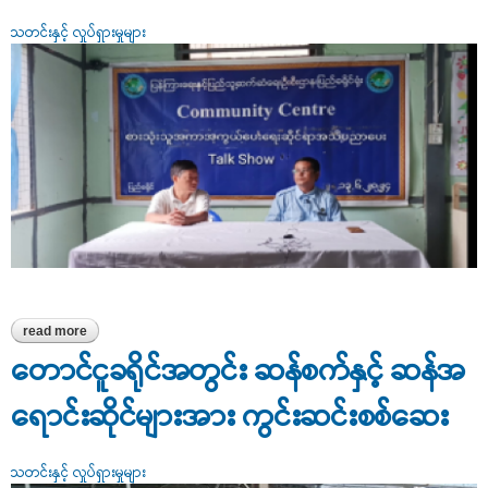
သတင်းနှင့် လှုပ်ရှားမှုများ
read more
about online talk show အစီအစဉ်ဖြင့် စားသုံးသူကာကွယ်ရေး
အသိပညာပေး
တောင်ငူခရိုင်အတွင်း ဆန်စက်နှင့် ဆန်အ
ရောင်းဆိုင်များအား ကွင်းဆင်းစစ်ဆေး
သတင်းနှင့် လှုပ်ရှားမှုများ