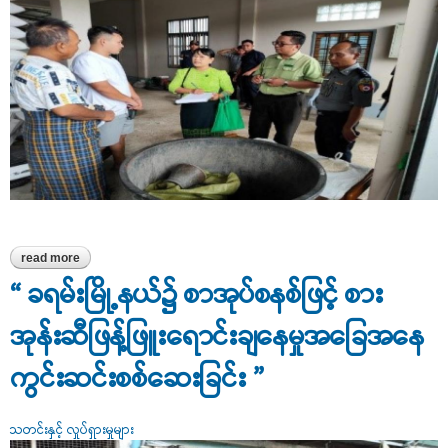
read more
about “ ခရမ်းမြို့နယ်အတွင်းရှိ ဆန်စက်နှင့်ဆန်ဆိုင်များအား ဆန်
ဖြန့်ဖြူးရောင်းချနေမှုအခြေအနေနှင့် ဆန်ကြိတ်ခွဲထုတ်လုပ်မှု အခြေအနေ
“ ခရမ်းမြို့နယ်၌ စာအုပ်စနစ်ဖြင့် စား
အား ကွင်းဆင်းစစ်ဆေးခြင်း ”
အုန်းဆီဖြန့်ဖြူးရောင်းချနေမှုအခြေအနေ
ကွင်းဆင်းစစ်ဆေးခြင်း ”
သတင်းနှင့် လှုပ်ရှားမှုများ