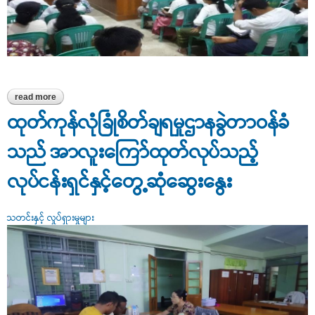
read more
about ထန်းတပင်မြို့နယ်၊ အထွေထွေအုပ်ချုပ်ရေးဦးစီးဌာန၊
အစည်းအဝေးခန်းမ၌ စားအုန်းဆီမှတ်တမ်းစနစ်ဖြင့်ရောင်းချပေးမည့်
ထုတ်ကုန်လုံခြုံစိတ်ချရမှုဌာနခွဲတာဝန်ခံ
အစည်းအဝေးကျင်းပ
သည် အာလူးကြော်ထုတ်လုပ်သည့်
လုပ်ငန်းရှင်နှင့်တွေ့ဆုံဆွေးနွေး
သတင်းနှင့် လှုပ်ရှားမှုများ