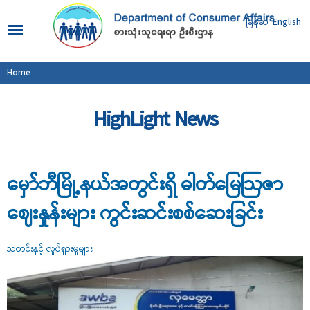
Skip to
main
မြန်မာ
English
content
You are here
Home
HighLight News
မှော်ဘီမြို့နယ်အတွင်းရှိ ဓါတ်မြေဩဇာ
ဈေးနှုန်းများ ကွင်းဆင်းစစ်ဆေးခြင်း
သတင်းနှင့် လှုပ်ရှားမှုများ