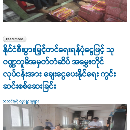
read more
about သင်္ဃန်းကျွန်းမြို့နယ်၊ ရွှေနွားလှည်း ဖိနပ်လုပ်ငန်းအား ချေးငွေပေး
နိုင်ရေး ကွင်းဆင်းစစ်ဆေးခြင်း
နိုင်ငံစီးပွားမြှင့်တင်ရေးရန်ပုံငွေဖြင့် သု
ဝဏ္ဏဘူမိအမှတ်တံဆိပ် အမွှေးတိုင်
လုပ်ငန်းအား ချေးငွေပေးနိုင်ရေး ကွင်း
ဆင်းစစ်ဆေးခြင်း
သတင်းနှင့် လှုပ်ရှားမှုများ