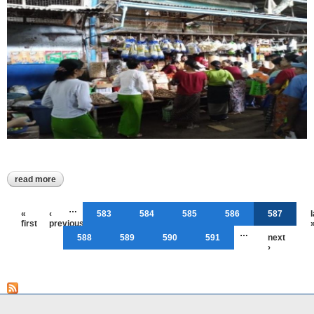
read more
about “ ခရမ်းမြို့နယ်၌ စာအုပ်စနစ်ဖြင့် စားအုန်းဆီဖြန့်ဖြူးရောင်းချနေ
မှုအခြေအနေ ကွင်းဆင်းစစ်ဆေးခြင်း ”
Pages
…
«
‹
583
584
585
586
587
first
previous
…
588
589
590
591
next
›