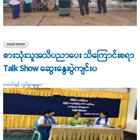
read more
about တိုက်ကြီးမြို့နယ်အတွင်းရှိ ဓါတ်မြေဩဇာဈေးနှုန်းများ ကွင်းဆင်း
စစ်ဆေးခြင်း
စားသုံးသူအသိပညာပေး သိကြောင်းစရာ
Talk Show ဆွေးနွေးပွဲကျင်းပ
သတင်းနှင့် လှုပ်ရှားမှုများ