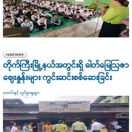
read more
about ဆားမလောက် အ.ထ.က ကျောင်းတွင် စားသုံးသူကာကွယ်ပေး‌ရေး
နှင့်စပ်လျဉ်း၍ အသိပညာပေးဟောပြောခြင်း
တိုက်ကြီးမြို့နယ်အတွင်းရှိ ဓါတ်မြေဩဇာ
ဈေးနှုန်းများ ကွင်းဆင်းစစ်ဆေးခြင်း
သတင်းနှင့် လှုပ်ရှားမှုများ