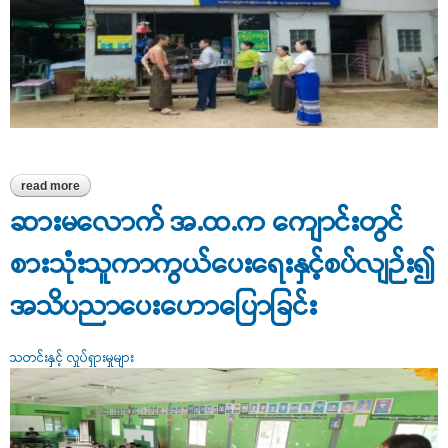
read more
about မှော်ဘီမြို့နယ်အတွင်းရှိ ဓါတ်မြေဩဇာဈေးနှုန်းများ ကွင်းဆင်း
စစ်ဆေးခြင်း
ဆားမလောက် အ.ထ.က ကျောင်းတွင်
စားသုံးသူကာကွယ်ပေး‌ရေးနှင့်စပ်လျဉ်း၍
အသိပညာပေးဟောပြောခြင်း
သတင်းနှင့် လှုပ်ရှားမှုများ