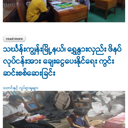
read more
about ထုတ်ကုန်လုံခြုံစိတ်ချရမှုဌာနခွဲတာဝန်ခံသည် အာလူးကြော်
ထုတ်လုပ်သည့် လုပ်ငန်းရှင်နှင့်တွေ့ဆုံဆွေးနွေး
သင်္ဃန်းကျွန်းမြို့နယ်၊ ရွှေနွားလှည်း ဖိနပ်
လုပ်ငန်းအား ချေးငွေပေးနိုင်ရေး ကွင်း
ဆင်းစစ်ဆေးခြင်း
သတင်းနှင့် လှုပ်ရှားမှုများ