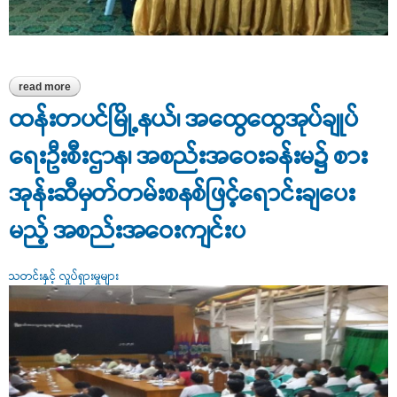
read more
about စားသုံးသူအသိပညာပေး သိကြောင်းစရာ talk show ဆွေးနွေးပွဲ
ကျင်းပ
ထန်းတပင်မြို့နယ်၊ အထွေထွေအုပ်ချုပ်
ရေးဦးစီးဌာန၊ အစည်းအဝေးခန်းမ၌ စား
အုန်းဆီမှတ်တမ်းစနစ်ဖြင့်ရောင်းချပေး
မည့် အစည်းအဝေးကျင်းပ
သတင်းနှင့် လှုပ်ရှားမှုများ