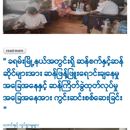
read more
about နိုင်ငံစီးပွားမြှင့်တင်ရေးရန်ပုံငွေဖြင့် သုဝဏ္ဏဘူမိအမှတ်တံဆိပ်
အမွှေးတိုင်လုပ်ငန်းအား ချေးငွေပေးနိုင်ရေး ကွင်းဆင်းစစ်ဆေးခြင်း
“ ခရမ်းမြို့နယ်အတွင်းရှိ ဆန်စက်နှင့်ဆန်
ဆိုင်များအား ဆန်ဖြန့်ဖြူးရောင်းချနေမှု
အခြေအနေနှင့် ဆန်ကြိတ်ခွဲထုတ်လုပ်မှု
အခြေအနေအား ကွင်းဆင်းစစ်ဆေးခြင်း
”
သတင်းနှင့် လှုပ်ရှားမှုများ