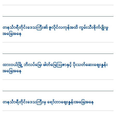
တနင်္သာရီတိုင်းဒေသကြီး၏ ဇူလိုင်လကုန်အထိ ကွမ်းသီးစိုက်ပျိုးမှု
အခြေအနေ
ထားဝယ်မြို့ ဘိလပ်မြေ၊ ဓါတ်မြေသြဇာနှင့် ပိုးသတ်ဆေးစျေးနှုန်း
အခြေအနေ
တနင်္သာရီတိုင်းဒေသကြီးမှ ရော်ဘာဈေးနှုန်းအခြေအနေ