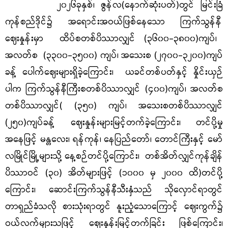
၂၀၂၆ခုနှစ်၊ ဇွန်လ(နောက်ဆုံးပတ်)တွင် မြင်းခြံ
ကုန်စည်ဒိုင်၌ အရောင်းအဝယ်ဖြစ်နေသော ကြက်သွန်နီ
ဈေးနှုန်းမှာ
ထိပ်စတစ်ပိဿာလျှင် (၃၆၀၀-၃၈၀၀)ကျပ်၊
အလတ်စ (၃၃၀၀-၃၅၀၀) ကျပ်၊ အသေးစ (၂၇၀၀-၃၂၀၀)ကျပ်
ခန့် ပေါက်ဈေးများရှိခဲ့ကြောင်း၊ ယခင်တစ်ပတ်နှင့် နှိုင်းယှဉ်
ပါက ကြက်သွန်နီကြီးစတစ်ပိဿာလျှင် (၄၀၀)ကျပ်၊ အလတ်စ
တစ်ပိဿာလျှင်( (၃၅၀) ကျပ်၊ အသေးစတစ်ပိဿာလျှင်
(၂၅၀)ကျပ်ခန့် ဈေးနှုန်းများမြင့်တက်ခဲ့ကြောင်း၊ တင်ပို့မှု
အနေဖြင့် မန္တလေး၊ ရန်ကုန်၊ နေပြည်တော်၊ တောင်ကြီးနှင့် မော်
လမြိုင်မြို့များသို့ နေ့စဉ်တင်ပို့ကြောင်း၊ တစ်အိတ်လျှင်ကုန်ချိန်
ပိဿာဝင် (၃၀) အိတ်များဖြင့် (၁၀၀၀ မှ ၂၀၀၀ ထိ)တင်ပို့
ကြောင်း၊ ဆောင်းကြက်သွန်နီသီးနှံသည် သိုလှောင်ရာတွင်
တာရှည်ခံသလို စားသုံးရာတွင် နူးညံ့သောကြောင့် ဈေးကွက်၌
ဝယ်လက်များသဖြင့် ဈေးနှုန်းမြင့်တက်ခြင်း ဖြစ်ကြောင်း၊