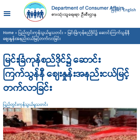
Skip to
main
မြန်မာ
English
content
You are here
Home
»
ပြည်တွင်းကုန်သွယ်မှုသတင်း
» မြင်းခြံကုန်စည်ဒိုင်၌ ဆောင်းကြက်သွန်နီ
ဈေးနှုန်းအနည်းငယ်မြင့်တက်လာခြင်း
မြင်းခြံကုန်စည်ဒိုင်၌ ဆောင်း
ကြက်သွန်နီ ဈေးနှုန်းအနည်းငယ်မြင့်
တက်လာခြင်း
ပြည်တွင်းကုန်သွယ်မှုသတင်း