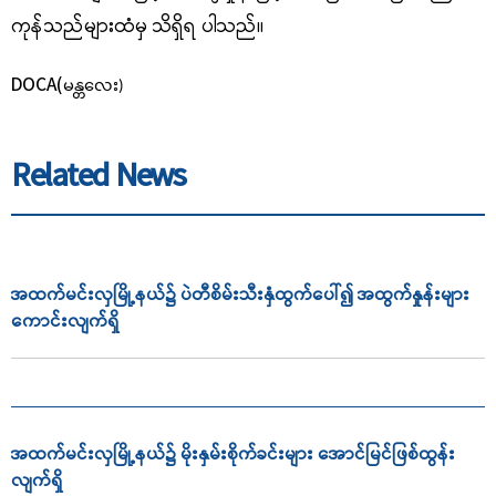
ကုန်သည်များထံမှ သိရှိရ ပါသည်။
DOCA(
မန္တလေး)
Related News
အထက်မင်းလှမြို့နယ်၌ ပဲတီစိမ်းသီးနှံထွက်ပေါ်၍ အထွက်နှုန်းများ
ကောင်းလျက်ရှိ
အထက်မင်းလှမြို့နယ်၌ မိုးနှမ်းစိုက်ခင်းများ အောင်မြင်ဖြစ်ထွန်း
လျက်ရှိ