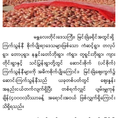
မန္တလေးတိုင်းဒေသကြီး၊ မြင်းခြံခရိုင်အတွင်းရှိ
ကြက်သွန်နီ စိုက်ပျိုးရာဒေသများဖြစ်သော ကံဆင့်ရွာ၊ တလုပ်
ရွာ၊ တောပုရွာ၊ နနွင်းတော်ဘိုးရွာ၊ ကံရွာ၊ တူရွင်းဘိုးရွာ၊ ကျား
တိုင်းရွာနှင့် သင်ပြွန်းရွာတို့တွင် ဆောင်းစိုက် (ပင်စိုက်)
ကြက်သွန်နီများကို အဓိကစိုက်ပျိုးကြောင်း၊ မြင်းခြံဈေးကွက်၌
ဆောင်းကြက်သွန်နီသည် ယခုတစ်ပတ်တွင် ဈေးနှုန်း
အနည်းငယ်တက်လျက်ရှိပြီး တစ်ရက်လျှင် ပျမ်းမျှကုန်
ချိန်(၄၀၀၀၀)ပိဿာခန့် အရောင်းအဝယ် ဖြစ်လျှက်ရှိကြောင်း
သိရှိရသည်။