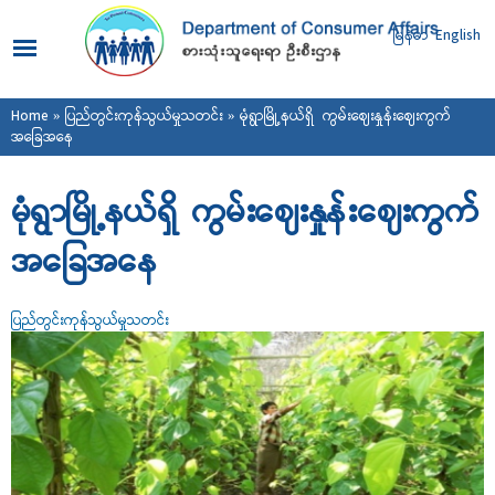
Skip to
main
မြန်မာ
English
content
You are here
Home
»
ပြည်တွင်းကုန်သွယ်မှုသတင်း
» မုံရွာမြို့နယ်ရှိ ကွမ်းဈေးနှုန်းဈေးကွက်
အခြေအနေ
မုံရွာမြို့နယ်ရှိ ကွမ်းဈေးနှုန်းဈေးကွက်
အခြေအနေ
ပြည်တွင်းကုန်သွယ်မှုသတင်း