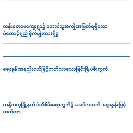
ထန်းတောမကျေးရွာ၌ တောင်သူအကျိုးအမြတ်ရရှိသော
ပဲတောင့်ရှည် စိုက်ပျိုးထားရှိမှု
ဈေးနှုန်းအနည်းငယ်မြင့်တက်လာသောမြင်းခြံ ပဲဇီးကွက်
ကန့်ဘလူမြို့နယ် ပဲတီစိမ်းဈေးကွက်၌ ယခင်လထက် ဈေးနှုန်းမြင့်
တက်လာ