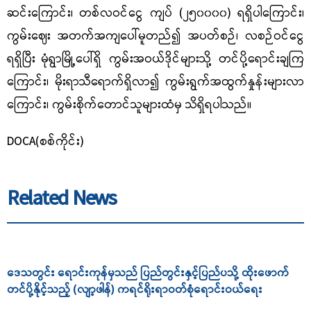
ဆင်းကြောင်း၊ တစ်လဝင်ငွေ ကျပ် (၂၅၀၀၀၀) ရရှိပါကြောင်း၊
ကွမ်းဈေး အတက်အကျပေါ်မူတည်၍ အပတ်စဉ်၊ လစဉ်ဝင်ငွေ
ရရှိပြီး
မုံရွာမြို့ပေါ်ရှိ ကွမ်းအဝယ်ဒိုင်များသို့ တင်ပို့ရောင်းချကြ
ကြောင်း၊ မိုးရာသီရောက်ရှိလာ၍ ကွမ်းရွက်အထွက်နှုန်းများလာ
ကြောင်း၊ ကွမ်းစိုက်တောင်သူများထံမှ သိရှိရပါသည်။
DOCA(စစ်ကိုင်း)
Related News
ဒေသတွင်း ရောင်းကုန်မှသည် ပြည်တွင်းနှင့်ပြည်ပသို့ ထိုးဖောက်
တင်ပို့နိုင့်သည့် (လျာ့ဖါန်) ကရင်ရိုးရာဝတ်စုံရောင်းဝယ်ရေး