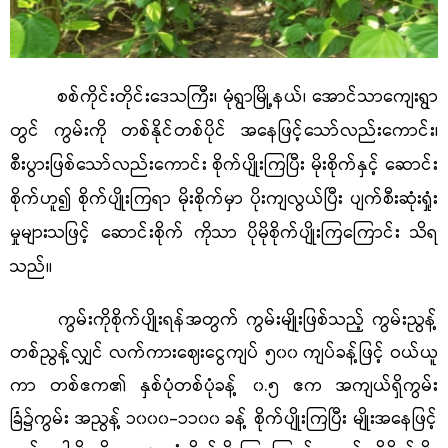
စစ်ကိုင်းတိုင်းဒေသကြီး၊ မုံရွာမြို့နယ်၊ အောင်သာကျေးရွာ
တွင် ကွမ်းကို တစ်နိုင်တစ်ပိုင် အနေဖြင့်သော်လည်းကောင်း၊
စီးပွားဖြစ်သော်လည်းကောင်း စိုက်ပျိုးကြပြီး မိုးစိုက်နှင့် ဆောင်း
စိုက်ဟူ၍ စိုက်ပျိုးကြရာ မိုးစိုက်မှာ ပိုးကျလွယ်ပြီး ပျက်စီးဆုံးရှုံး
မှုများသဖြင့် ဆောင်းစိုက် ကိုသာ ပိုမိုစိုက်ပျိုးကြကြောင်း သိရ
သည်။
ကွမ်းကိုစိုက်ပျိုးရန်အတွက် ကွမ်းမျိုးဖြစ်သည့် ကွမ်းညွန့်
တစ်ညွန့်လျှင် လက်ကားဈေးငွေကျပ် ၅၀၀ ကျပ်ခန့်ဖြင့် ဝယ်ယူ
ကာ
တစ်ဧက၏
နှစ်ပုံတစ်ပုံခန့် ၀.၅
ဧက
အကျယ်ရှိကွမ်း
ခြံ၌ကွမ်း အညွန့်
၁၀၀၀-၁၁၀၀ ခန့် စိုက်ပျိုးကြပြီး မျိုးအနေဖြင့်