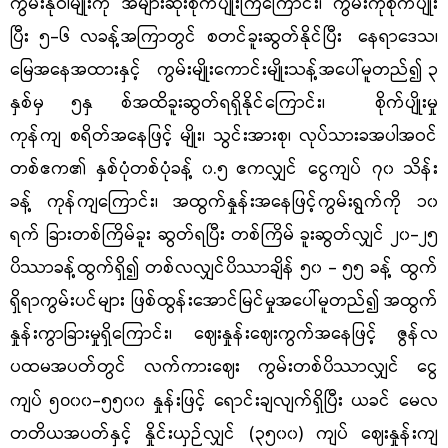
ကွမ်းနုဝါမျိုးကို အများဆုံးစိုက်ပျိုးကြကြောင်း၊ ကွမ်းကိုစိုက်ပျိုး
ပြီး ၅-၆ လခန့်အကြာတွင် စတင်ခူးဆွတ်နိုင်ပြီး
နေရာဒေသ၊
မြေအနေအထားနှင့် ကွမ်းမျိုးကောင်းမျိုးသန့်အပေါ်မူတည်၍
၃
နှစ်မှ ၅နှ စ်အထိခူးဆွတ်ရရှိနိုင်ကြောင်း၊
စိုက်ပျိုးမှု
ကုန်ကျ
စရိတ်အနေဖြင့်
မျိုး၊ သွင်းအားစု၊ လုပ်သားခအပါအဝင်
တစ်ဧက၏ နှစ်ပုံတစ်ပုံခန့်
၀.၅
ဧကလျှင် ငွေကျပ် ၇၀ သိန်း
ခန့်
ကုန်ကျကြောင်း၊ အထွက်နှုန်းအနေဖြင့်ကွမ်းရွက်ကို ၁၀
ရက် ခြားတစ်ကြိမ်ခူး ဆွတ်ရပြီး တစ်ကြိမ်
ခူးဆွတ်လျှင် ၂၀-၂၅
ပိဿာခန့်ထွက်ရှိ၍ တစ်လလျှင်ပိဿာချိန် ၅၀ - ၅၅ ခန့်
ထွက်
ရှိရာကွမ်းပင်များ ဖြစ်ထွန်းအောင်မြင်မှုအပေါ်မူတည်၍ အထွက်
နှုန်းကွာခြားမှုရှိကြောင်း၊ ဈေးနှုန်းဈေးကွက်အနေဖြင့်
ဇွန်လ
ပထမအပတ်တွင် လက်ကားဈေး ကွမ်းတစ်ပိဿာလျှင် ငွေ
ကျပ်
၀၀-၅၅၀၀ နှု
န်းဖြင့် ရောင်းချလျက်ရှိပြီး ယခင် မေလ
၅၀
တတိယအပတ်နှင့် နှိုင်းယှဉ်လျှင် (၃၅၀၀) ကျပ် ဈေးနှုန်းကျ