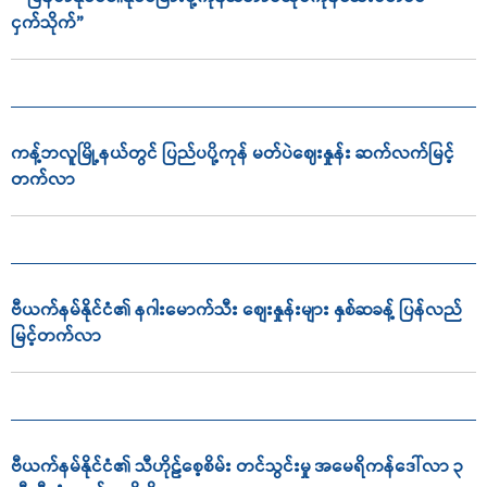
ငှက်သိုက်”
ကန့်ဘလူမြို့နယ်တွင် ပြည်ပပို့ကုန် မတ်ပဲဈေးနှုန်း ဆက်လက်မြင့်
တက်လာ
ဗီယက်နမ်နိုင်ငံ၏ နဂါးမောက်သီး စျေးနှုန်းများ နှစ်ဆခန့် ပြန်လည်
မြင့်တက်လာ
ဗီယက်နမ်နိုင်ငံ၏ သီဟိုဠ်စေ့စိမ်း တင်သွင်းမှု အမေရိကန်ဒေါ်လာ ၃