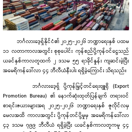
ဘင်္ဂလားဒေ့ရှ်နိုင်ငံ၏ ၂၀၂၅-၂၀၂၆ ဘဏ္ဍာရေးနှစ် ပထမ
၁၁ လတာကာလအတွင်း
စုစုပေါင်း ကုန်စည်ပို့ကုန်ဝင်ငွေသည်
ယခင်နှစ်ကာလတူထက် ၂ ဒသမ ၅၅ ရာခိုင်နှုန်း
ကျဆင်းခဲ့ပြီး
အမေရိကန်ဒေါ်လာ ၄၄ ဘီလီယံနီးပါး ရရှိခဲ့ကြောင်း သိရသည်။
ဘင်္ဂလားဒေ့ရှ်
ပို့ကုန်မြှင့်တင်ရေးဗျူရို (
Export
Promotion Bureau)
၏ နောက်ဆုံးထုတ်ပြန်ချက်
တရားဝင်
စာရင်းဇယားများအရ ၂၀၂၅-၂၀၂၆ ဘဏ္ဍာရေးနှစ် ဇူလိုင်လမှ
မေလအထိ ကာလအတွင်း
ပို့ကုန်တင်ပို့မှုမှ အမေရိကန်ဒေါ်လာ
၄၃ ဒသမ ၇၉၉ ဘီလီယံ ရရှိခဲ့ပြီး
ယခင်နှစ်ကာလတူကမူ ၄၄