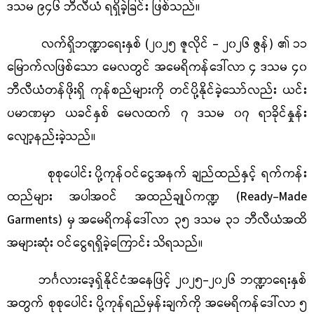
ဒသမ ၉၄၆ ဘီလီယံ ရရှိခဲ့ခြင်း ဖြစ်သည်။
လက်ရှိဘဏ္ဍာရေးနှစ်
(
၂၀၂၅ ဇူလိုင် - ၂၀၂၆ ဇွန်) ၏ ၁၁
မြောက်လဖြစ်သော မေလတွင် အမေရိကန်ဒေါ်လာ ၄ ဒသမ ၄၀
ဘီလီယံတန်ဖိုးရှိ ကုန်စည်များကို တင်ပို့နိုင်ခဲ့သော်လည်း ယင်း
ပမာဏမှာ ယခင်နှစ်
မေလထက် ၇ ဒသမ ၀၇ ရာခိုင်နှုန်း
လျော့နည်းခဲ့သည်။
စုစုပေါင်း
ပို့ကုန်ဝင်ငွေအနက် ချည်ထည်နှင့် ရက်ကန်း
ထည်များ အပါအဝင် အထည်ချုပ်ကဏ္ဍ (
Ready-Made
Garments)
မှ
အမေရိကန်ဒေါ်လာ ၃၅ ဒသမ ၃၁ ဘီလီယံအထိ
အများဆုံး ဝင်ငွေရရှိခဲ့ကြောင်း သိရသည်။
ဘင်္ဂလားဒေ့ရှ်နိုင်ငံအနေဖြင့်
၂၀၂၅-၂၀၂၆ ဘဏ္ဍာရေးနှစ်
အတွက် စုစုပေါင်း ပို့ကုန်ရည်မှန်းချက်ကို အမေရိကန်ဒေါ်လာ ၅