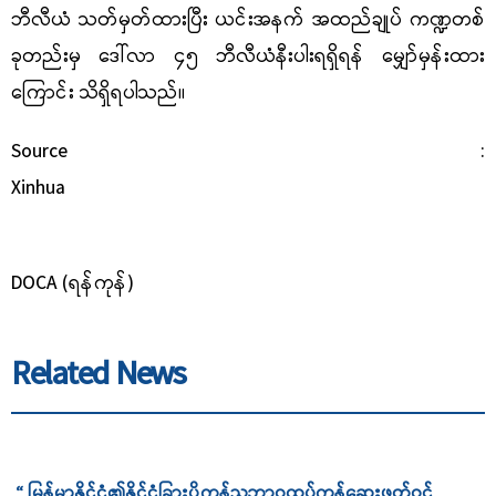
ဘီလီယံ သတ်မှတ်ထားပြီး ယင်းအနက် အထည်ချုပ် ကဏ္ဍတစ်
ခုတည်းမှ ဒေါ်လာ ၄၅ ဘီလီယံနီးပါး
ရရှိရန် မျှော်မှန်းထား
ကြောင်း သိရှိရပါသည်။
Source :
Xinhua
DOCA (ရန်ကုန်)
Related News
“ မြန်မာနိုင်ငံ၏နိုင်ငံခြားပို့ကုန်သဘာဝထုပ်ကုန်ဆေးဖတ်ဝင်