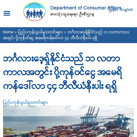
Skip to
main
မြန်မာ
English
content
You are here
Home
»
ပြည်ပကုန်သွယ်မှုသတင်းများ
» ဘင်္ဂလားဒေ့ရှ်နိုင်ငံသည် ၁၁ လတာကာလ
အတွင်း ပို့ကုန်ဝင်ငွေ အမေရိကန်ဒေါ်လာ ၄၄ ဘီလီယံနီးပါး ရရှိ
ဘင်္ဂလားဒေ့ရှ်နိုင်ငံသည် ၁၁ လတာ
ကာလအတွင်း ပို့ကုန်ဝင်ငွေ အမေရိ
ကန်ဒေါ်လာ ၄၄ ဘီလီယံနီးပါး ရရှိ
ပြည်ပကုန်သွယ်မှုသတင်းများ