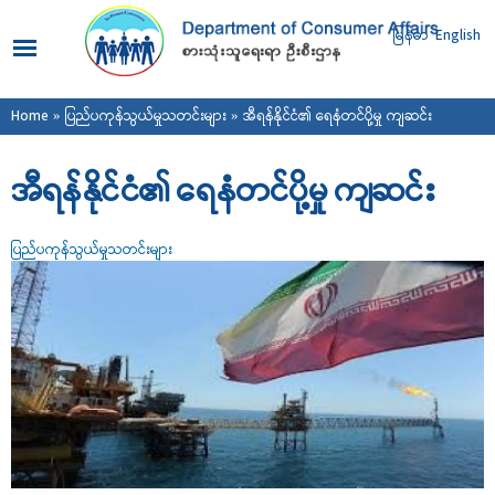
Skip to
main
မြန်မာ
English
content
You are here
Home
»
ပြည်ပကုန်သွယ်မှုသတင်းများ
» အီရန်နိုင်ငံ၏ ရေနံတင်ပို့မှု ကျဆင်း
အီရန်နိုင်ငံ၏ ရေနံတင်ပို့မှု ကျဆင်း
ပြည်ပကုန်သွယ်မှုသတင်းများ