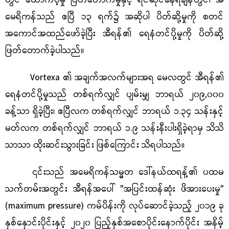
တွင် ထောက်ပံ့မှု ပြတ်တောက်မှုနှင့် ရင်ဆိုင်နေရချိန်တွင်၊ အ
မေရိကန်သည် ဧပြီ ၁၃ ရက်၌ အဆိုပါ ပိတ်ဆို့မှုကို စတင်
အကောင်အထည်ဖော်ခဲ့ပြီး အီရန်၏ ရေနံတင်ပို့မှုကို ပိတ်ဆို့
ဖြတ်တောက်ခဲ့ပါသည်။
Vortexa ၏ အချက်အလက်များအရ မေလတွင် အီရန်၏
ရေနံတင်ပို့မှုသည် တစ်ရက်လျှင် ပျမ်းမျှ ဘာရယ် ၂၀၉,၀၀၀
ခန့်သာ ရှိခဲ့ပြီး၊ ဧပြီလက တစ်ရက်လျှင် ဘာရယ် ၁.၃၄ သန်းနှင့်
မတ်လက တစ်ရက်လျှင် ဘာရယ် ၁.၉ သန်းနီးပါးရှိခဲ့ရာမှ သိသိ
သာသာ ထိုးဆင်းသွားခြင်း ဖြစ်ကြောင်း သိရပါသည်။
၎င်းသည် အမေရိကန်သမ္မတ ဒေါ်နယ်ထရန့်၏ ပထမ
သက်တမ်းအတွင်း အီရန်အပေါ် "အပြင်းထန်ဆုံး ဖိအားပေးမှု"
(maximum pressure) ကမ်ပိန်းကို လုပ်ဆောင်ခဲ့သည့် ၂၀၁၉ ခု
နှစ်နှောင်းပိုင်းနှင့် ၂၀၂၀ ပြည့်နှစ်အစောပိုင်းနောက်ပိုင်း အနိမ့်