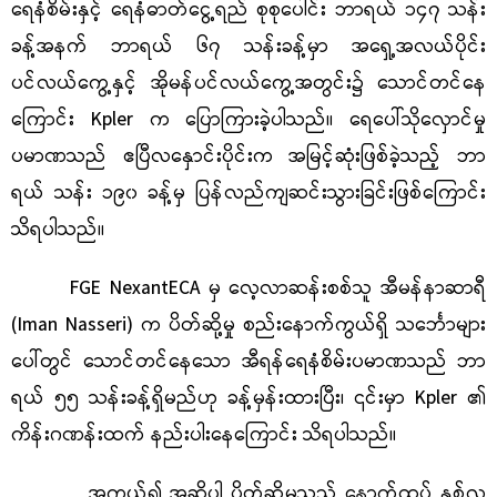
ရေနံစိမ်းနှင့် ရေနံဓာတ်ငွေ့ရည် စုစုပေါင်း ဘာရယ် ၁၄၇ သန်း
ခန့်အနက် ဘာရယ် ၆၇ သန်းခန့်မှာ အရှေ့အလယ်ပိုင်း
ပင်လယ်ကွေ့နှင့် အိုမန်ပင်လယ်ကွေ့အတွင်း၌ သောင်တင်နေ
ကြောင်း Kpler က ပြောကြားခဲ့ပါသည်။ ရေပေါ်သိုလှောင်မှု
ပမာဏသည် ဧပြီလနှောင်းပိုင်းက အမြင့်ဆုံးဖြစ်ခဲ့သည့် ဘာ
ရယ် သန်း ၁၉၀ ခန့်မှ ပြန်လည်ကျဆင်းသွားခြင်းဖြစ်ကြောင်း
သိရပါသည်။
FGE NexantECA မှ လေ့လာဆန်းစစ်သူ အီမန်နာဆာရီ
(Iman Nasseri) က ပိတ်ဆို့မှု စည်းနောက်ကွယ်ရှိ သင်္ဘောများ
ပေါ်တွင် သောင်တင်နေသော အီရန်ရေနံစိမ်းပမာဏသည် ဘာ
ရယ် ၅၅ သန်းခန့်ရှိမည်ဟု ခန့်မှန်းထားပြီး၊ ၎င်းမှာ Kpler ၏
ကိန်းဂဏန်းထက် နည်းပါးနေကြောင်း သိရပါသည်။
အကယ်၍ အဆိုပါ ပိတ်ဆို့မှုသည် နောက်ထပ် နှစ်လ