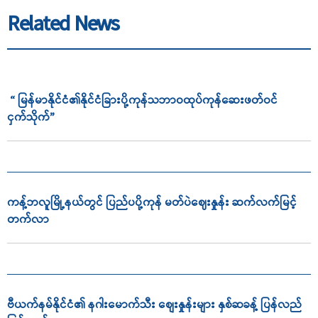
Related News
“ မြန်မာနိုင်ငံ၏နိုင်ငံခြားပို့ကုန်သဘာဝထုပ်ကုန်ဆေးဖတ်ဝင်
ငှက်သိုက်”
ကန့်ဘလူမြို့နယ်တွင် ပြည်ပပို့ကုန် မတ်ပဲဈေးနှုန်း ဆက်လက်မြင့်
တက်လာ
ဗီယက်နမ်နိုင်ငံ၏ နဂါးမောက်သီး စျေးနှုန်းများ နှစ်ဆခန့် ပြန်လည်