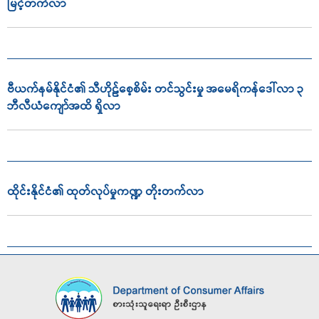
မြင့်တက်လာ
ဗီယက်နမ်နိုင်ငံ၏ သီဟိုဠ်စေ့စိမ်း တင်သွင်းမှု အမေရိကန်ဒေါ်လာ ၃
ဘီလီယံကျော်အထိ ရှိလာ
ထိုင်းနိုင်ငံ၏ ထုတ်လုပ်မှုကဏ္ဍ တိုးတက်လာ