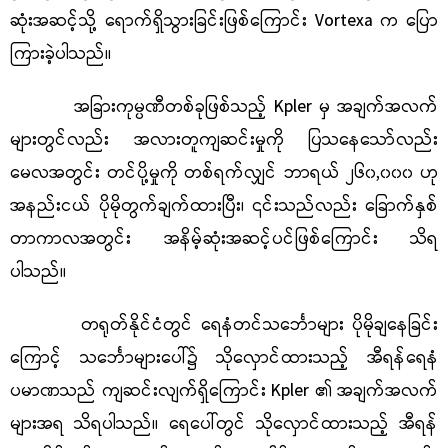
ဆုံးအဆင့်သို့ ရောက်ရှိသွားခြင်းဖြစ်ကြောင်း Vortexa က ပြော
ကြားခဲ့ပါသည်။
အခြားကုမ္ပဏီတစ်ခုဖြစ်သည့် Kpler မှ အချက်အလက်
များတွင်လည်း အလားတူကျဆင်းမှုကို ပြသနေသော်လည်း
မေလအတွင်း တင်ပို့မှုကို တစ်ရက်လျှင် ဘာရယ် ၂၆၀,၀၀၀ ဟု
အနည်းငယ် ပိုမိုတွက်ချက်ထားပြီး၊ ၎င်းသည်လည်း ခြောက်နှစ်
တာကာလအတွင်း အနိမ့်ဆုံးအဆင့်ပင်ဖြစ်ကြောင်း သိရ
ပါသည်။
တရုတ်နိုင်ငံတွင် ရေနံတင်သင်္ဘောများ ပိုမိုချနေခြင်း
ကြောင့် သင်္ဘောများပေါ်၌ သိုလှောင်ထားသည့် အီရန်ရေနံ
ပမာဏသည် ကျဆင်းလျက်ရှိကြောင်း Kpler ၏ အချက်အလက်
များအရ သိရပါသည်။ ရေပေါ်တွင် သိုလှောင်ထားသည့် အီရန်