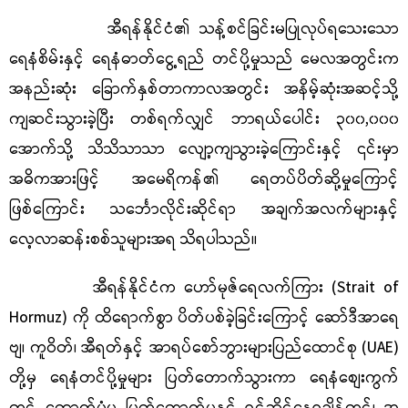
အီရန်နိုင်ငံ၏ သန့်စင်ခြင်းမပြုလုပ်ရသေးသော
ရေနံစိမ်းနှင့် ရေနံဓာတ်ငွေ့ရည် တင်ပို့မှုသည် မေလအတွင်းက
အနည်းဆုံး ခြောက်နှစ်တာကာလအတွင်း အနိမ့်ဆုံးအဆင့်သို့
ကျဆင်းသွားခဲ့ပြီး တစ်ရက်လျှင် ဘာရယ်ပေါင်း ၃၀၀,၀၀၀
အောက်သို့ သိသိသာသာ လျော့ကျသွားခဲ့ကြောင်းနှင့် ၎င်းမှာ
အဓိကအားဖြင့် အမေရိကန်၏ ရေတပ်ပိတ်ဆို့မှုကြောင့်
ဖြစ်ကြောင်း သင်္ဘောလိုင်းဆိုင်ရာ အချက်အလက်များနှင့်
လေ့လာဆန်းစစ်သူများအရ သိရပါသည်။
အီရန်နိုင်ငံက ဟော်မုဇ်ရေလက်ကြား (Strait of
Hormuz) ကို ထိရောက်စွာ ပိတ်ပစ်ခဲ့ခြင်းကြောင့် ဆော်ဒီအာရေ
ဗျ၊ ကူဝိတ်၊ အီရတ်နှင့် အာရပ်စော်ဘွားများပြည်ထောင်စု (UAE)
တို့မှ ရေနံတင်ပို့မှုများ ပြတ်တောက်သွားကာ ရေနံစျေးကွက်