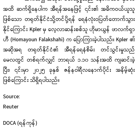
အထိ ဆက်ရှိနေပါက အီရန်အနေဖြင့် ၎င်း၏ အဓိကဝယ်ယူသူ
ဖြစ်သော တရုတ်နိုင်ငံသို့တင်ပို့ရန် ရေနံလုံးဝပြတ်တောက်သွား
နိုင်ကြောင်း Kpler မှ လေ့လာဆန်းစစ်သူ ဟိုမာယွန် ဖာလက်ရှာ
ဟီ (Homayoun Falakshahi) က ပြောကြားခဲ့ပါသည်။ Kpler ၏
အဆိုအရ တရုတ်နိုင်ငံ၏ အီရန်ရေနံစိမ်း တင်သွင်းမှုသည်
မေလတွင် တစ်ရက်လျှင် ဘာရယ် ၁.၁၀ သန်းအထိ ကျဆင်းခဲ့
ပြီး၊ ၎င်းမှာ ၂၀၂၅ ခုနှစ် ဇန်နဝါရီလနောက်ပိုင်း အနိမ့်ဆုံး
ဖြစ်ကြောင်း သိရှိရပါသည်။
S
ource:
Reuter
DOCA (ရန်ကုန်)