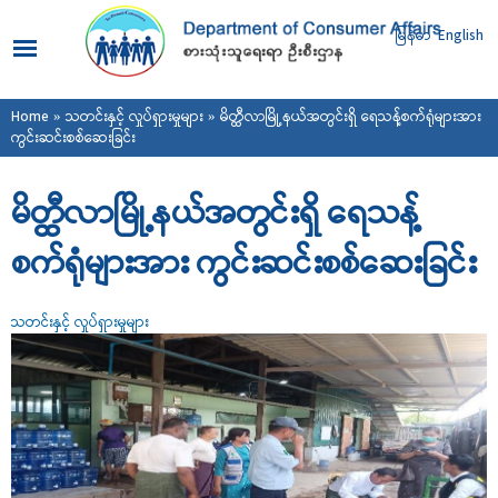
Skip to
main
မြန်မာ
English
content
You are here
Home
»
သတင်းနှင့် လှုပ်ရှားမှုများ
» မိတ္ထီလာမြို့နယ်အတွင်းရှိ ရေသန့်စက်ရုံများအား
ကွင်းဆင်းစစ်ဆေးခြင်း
မိတ္ထီလာမြို့နယ်အတွင်းရှိ ရေသန့်
စက်ရုံများအား ကွင်းဆင်းစစ်ဆေးခြင်း
သတင်းနှင့် လှုပ်ရှားမှုများ