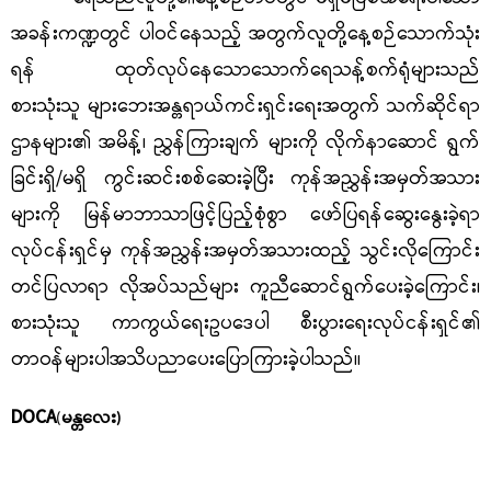
အခန်းကဏ္ဍတွင် ပါဝင်နေသည့် အတွက်လူတို့နေ့စဉ်သောက်သုံး
ရန် ထုတ်လုပ်နေသောသောက်ရေသန့်စက်ရုံများသည်
စားသုံးသူ များဘေးအန္တရာယ်ကင်းရှင်းရေးအတွက် သက်ဆိုင်ရာ
ဌာနများ၏ အမိန့်၊ ညွှန်ကြားချက် များကို လိုက်နာဆောင် ရွက်
ခြင်းရှိ/မရှိ ကွင်းဆင်းစစ်ဆေးခဲ့ပြီး ကုန်အညွှန်းအမှတ်အသား
များကို မြန်မာဘာသာဖြင့်ပြည့်စုံစွာ ဖော်ပြရန်ဆွေးနွေးခဲ့ရာ
လုပ်ငန်းရှင်မှ ကုန်အညွှန်းအမှတ်အသားထည့် သွင်းလိုကြောင်း
တင်ပြလာရာ လိုအပ်သည်များ ကူညီဆောင်ရွက်ပေးခဲ့ကြောင်း၊
စားသုံးသူ ကာကွယ်ရေးဥပဒေပါ စီးပွားရေးလုပ်ငန်းရှင်၏
တာဝန်များပါအသိပညာပေးပြောကြားခဲ့ပါသည်။
DOCA
(
မန္တလေး)