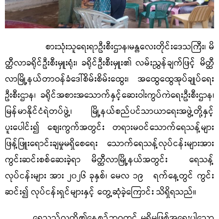
စားသုံးသူရေးရာဦးစီးဌာန၊မန္တလေးတိုင်းဒေသကြီး၊ မိ
တ္ထီလာခရိုင်ဦးစီးမှူးရုံး၊ ခရိုင်ဦးစီးမှူး၏ လမ်းညွှန်ချက်ဖြင့် မိတ္ထီ
လာမြို့နယ်တာဝန်ခံဒေါ်စိမ်းစိမ်းထွေး၊ အထွေထွေအုပ်ချုပ်ရေး
ဦးစီးဌာန၊ ခရိုင်အစားအသောက်နှင့်ဆေးဝါးကွပ်ကဲရေးဦးစီးဌာန၊
မြန်မာနိုင်ငံရဲတပ်ဖွဲ့၊ မြို့နယ်စည်ပင်သာယာရေးအဖွဲ့တို့နှင့်
ပူးပေါင်း၍ စျေးကွက်အတွင်း တရားမဝင်သောက်ရေသန့်များ
ဖြန့်ဖြူးရောင်းချမှုမရှိစေရေး သောက်ရေသန့်လုပ်ငန်းများအား
ကွင်းဆင်းစစ်ဆေးခဲ့ရာ မိတ္ထီလာမြို့နယ်အတွင်း ရေသန့်
လုပ်ငန်းများ အား ၂၀၂၆ ခုနှစ်၊ မေလ ၁၉ ရက်နေ့တွင် ကွင်း
ဆင်း၍ လုပ်ငန်းရှင်များနှင့် တွေ့ဆုံခဲ့ကြောင်း သိရှိရသည်။
ရေသည်လူတို့၏နေ့စဉ်ဘဝတွင် မရှိမဖြစ်အရေးပါသော