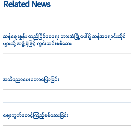
Related News
ဆန်ဈေးနှုူန်း တည်ငြိမ်စေရေး ဘားအံမြို့ပေါ်ရှိ ဆန်အရောင်းဆိုင်
များသို့ အဖွဲ့စုံဖြင့် ကွင်းဆင်းစစ်ဆေး
အသိပညာ‌ပေး‌ဟောပြောခြင်း
ဈေးကွက်စောင့်ကြည့်စစ်ဆေးခြင်း