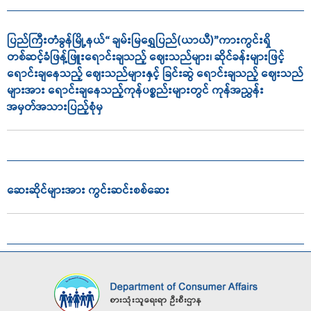
ပြည်ကြီးတံခွန်မြို့နယ်“ ချမ်းမြရွှေပြည်(ယာယီ)”ကားကွင်းရှိ
တစ်ဆင့်ခံဖြန့်ဖြူးရောင်းချသည့် ဈေးသည်များ၊ ဆိုင်ခန်းများဖြင့်
ရောင်းချနေသည့် ဈေးသည်များနှင့် ခြင်းဆွဲ ရောင်းချသည့် ဈေးသည်
များအား ရောင်းချနေသည့်ကုန်ပစ္စည်းများတွင် ကုန်အညွှန်း
အမှတ်အသားပြည့်စုံမှ
ဆေးဆိုင်များအား ကွင်းဆင်းစစ်ဆေး