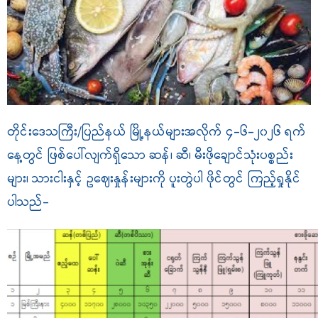
တိုင်းဒေသကြီး/ပြည်နယ် မြို့နယ်များအလိုက် ၄-၆-၂၀၂၆ ရက်
နေ့တွင် ဖြစ်ပေါ်လျက်ရှိသော ဆန်၊ ဆီ၊ မီးဖိုချောင်သုံးပစ္စည်း
များ၊ သားငါးနှင့် ဥ‌ဈေးနှုန်းများကို ပူးတွဲပါ ဖိုင်တွင် ကြည့်ရှုနိုင်
ပါသည်-