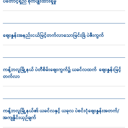
ပဲတောင့်ရှည် စိုက်ပျိုးထားရှိမှု
ဈေးနှုန်းအနည်းငယ်မြင့်တက်လာသောမြင်းခြံ ပဲဇီးကွက်
ကန့်ဘလူမြို့နယ် ပဲတီစိမ်းဈေးကွက်၌ ယခင်လထက် ဈေးနှုန်းမြင့်
တက်လာ
ကန့်ဘလူမြို့နယ်၏ ယခင်လနှင့် ယခုလ ပဲစင်းငုံဈေးနှုန်းအတက်/
အကျနှိုင်းယှဉ်ချက်