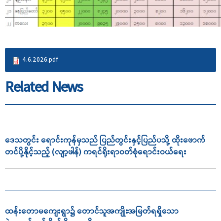
4.6.2026.pdf
Related News
ဒေသတွင်း ရောင်းကုန်မှသည် ပြည်တွင်းနှင့်ပြည်ပသို့ ထိုးဖောက်
တင်ပို့နိုင့်သည့် (လျာ့ဖါန်) ကရင်ရိုးရာဝတ်စုံရောင်းဝယ်ရေး
ထန်းတောမကျေးရွာ၌ တောင်သူအကျိုးအမြတ်ရရှိသော