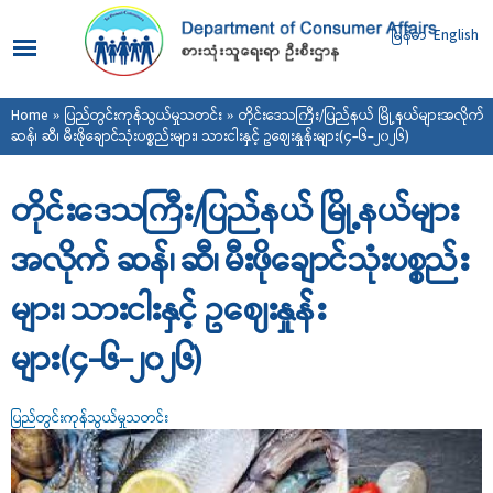
Skip to
main
မြန်မာ
English
content
You are here
Home
»
ပြည်တွင်းကုန်သွယ်မှုသတင်း
» တိုင်းဒေသကြီး/ပြည်နယ် မြို့နယ်များအလိုက်
ဆန်၊ ဆီ၊ မီးဖိုချောင်သုံးပစ္စည်းများ၊ သားငါးနှင့် ဥ‌ဈေးနှုန်းများ(၄-၆-၂၀၂၆)
တိုင်းဒေသကြီး/ပြည်နယ် မြို့နယ်များ
အလိုက် ဆန်၊ ဆီ၊ မီးဖိုချောင်သုံးပစ္စည်း
များ၊ သားငါးနှင့် ဥ‌ဈေးနှုန်း
များ(၄-၆-၂၀၂၆)
ပြည်တွင်းကုန်သွယ်မှုသတင်း