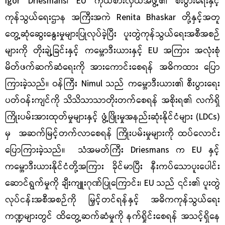
Igor Driesmans
၊
EU
ကိုယ်စားလှယ်အဖွဲ့၏ စီးပွားရေးနှင့်
ကုန်သွယ်ရေးဌာန အကြီးအကဲ
Renita Bhaskar
တို့နှင့်အတူ
တွေ့ဆုံဆွေးနွေးမှုများပြုလုပ်ခဲ့ပြီး ပူးတွဲကုန်သွယ်ရေးအစီအစဉ်
များကို တိုးချဲ့ခြင်းနှင့် ကမ္ဘောဒီးယားနှင့်
EU
အကြား အလုံးစုံ
မိတ်ဖက်ဆက်ဆံရေးကို အားကောင်းစေရန် အဓိကထား ပြော
ကြားခဲ့သည်။ ဝန်ကြီး
Nimul
သည် ကမ္ဘောဒီးယား၏ စီးပွားရေး
ပတ်ဝန်းကျင်ကို သိသိသာသာတိုးတက်စေရန် အစိုးရ၏ လက်ရှိ
ကြိုးပမ်းအားထုတ်မှုများနှင့် ဖွံ့ဖြိုးမှုအနည်းဆုံးနိုင်ငံများ (
LDCs)
မှ အဆက်မြင့်တက်လာစေရန် ကြိုးပမ်းမှုများကို ထပ်လောင်း
ပြောကြားခဲ့သည်။ သံအမတ်ကြီး
Driesmans
က
EU
နှင့်
ကမ္ဘောဒီးယားနိုင်ငံတို့အကြား ခိုင်မာပြီး နီးကပ်သောပူးပေါင်း
ဆောင်ရွက်မှုကို ချီးကျူးဂုဏ်ပြုကြောင်း၊
EU
သည် ၎င်း၏ ပူးတွဲ
လုပ်ငန်းအစီအစဉ်ကို မြှင့်တင်ရန်နှင့် အဓိကကုန်သွယ်ရေး
ကဏ္ဍများတွင် ထိတွေ့ဆက်ဆံမှုကို နက်ရှိုင်းစေရန် အသင့်ရှိနေ