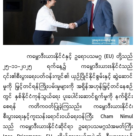
ကမ္ဘောဒီးယားနိုင်ငံနှင့် ဥရောပသမဂ္ဂ (
EU)
တို့သည်
၂၅-၁၁-၂၀၂၅ ရက်နေ့၌ ကမ္ဘောဒီးယား
sနိုင်ငံသည်
၎င်း၏စီးပွားရေးပတ်ဝန်းကျင်၏ ယှဉ်ပြိုင်နိုင်စွမ်းနှင့် ဆွဲဆောင်
မှုကို မြှင့်တင်ရန်ကြိုးပမ်းမှုများကို အရှိန်အဟုန်မြှင့်တင်နေစဉ်
တွင် နှစ်နိုင်ငံကုန်သွယ်ရေး ပူးပေါင်းဆောင်ရွက်မှုကို နက်ရှိုင်း
စေရန် ကတိကဝတ်ပြုခဲ့ကြသည်။ ကမ္ဘောဒီးယားနိုင်ငံ၊
စီးပွားရေးနှင့်ကူးသန်းရောင်းဝယ်ရေးဝန်ကြီး
Cham Nimul
သည် ကမ္ဘောဒီးယားနိုင်ငံဆိုင်ရာ ဥရောပသမဂ္ဂသံအမတ်ကြီး