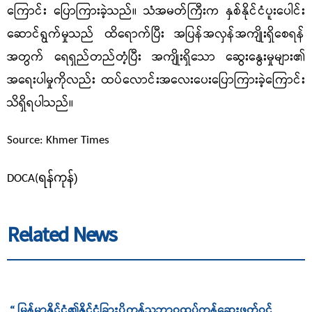
ကြောင်း ပြောကြားခဲ့သည်။ သံအမတ်ကြီးက နှစ်နိုင်ငံပူးပေါင်း
ဆောင်ရွက်မှုသည် ထိရောက်ပြီး အပြန်အလှန်အကျိုးရှိစေရန်
အတွက် ရေရှည်တည်တံ့ပြီး အကျိုးရှိသော ဆွေးနွေးမှုများ၏
အရေးပါမှုကိုလည်း ထပ်လောင်းအလေးပေးပြောကြားခဲ့ကြောင်း
သိရှိရပါသည်။
Source: Khmer Times
ရန်ကုန်)
DOCA(
Related News
“ မြန်မာနိုင်ငံ၏နိုင်ငံခြားပို့ကုန်သဘာဝထုပ်ကုန်ဆေးဖတ်ဝင်