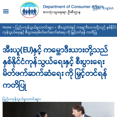
Skip to
main
မြန်မာ
English
content
You are here
Home
»
ပြည်ပကုန်သွယ်မှုသတင်းများ
» အီးယူ(EU)နှင့် ကမ္ဘောဒီးယားတို့သည် နှစ်နိုင်ငံ
ကုန်သွယ်ရေးနှင့် စီးပွားရေးမိတ်ဖက်ဆက်ဆံရေး ကို မြှင့်တင်ရန် ကတိပြု
အီးယူ(EU)နှင့် ကမ္ဘောဒီးယားတို့သည်
နှစ်နိုင်ငံကုန်သွယ်ရေးနှင့် စီးပွားရေး
မိတ်ဖက်ဆက်ဆံရေး ကို မြှင့်တင်ရန်
ကတိပြု
ပြည်ပကုန်သွယ်မှုသတင်းများ