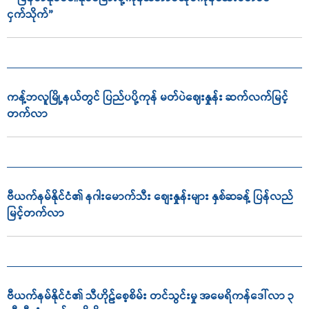
ငှက်သိုက်”
ကန့်ဘလူမြို့နယ်တွင် ပြည်ပပို့ကုန် မတ်ပဲဈေးနှုန်း ဆက်လက်မြင့်
တက်လာ
ဗီယက်နမ်နိုင်ငံ၏ နဂါးမောက်သီး စျေးနှုန်းများ နှစ်ဆခန့် ပြန်လည်
မြင့်တက်လာ
ဗီယက်နမ်နိုင်ငံ၏ သီဟိုဠ်စေ့စိမ်း တင်သွင်းမှု အမေရိကန်ဒေါ်လာ ၃