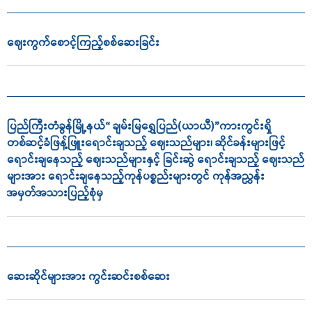
ဈေးကွက်စောင့်ကြည့်စစ်ဆေးခြင်း
ပြည်ကြီးတံခွန်မြို့နယ်“ ချမ်းမြရွှေပြည်(ယာယီ)”ကားကွင်းရှိ
တစ်ဆင့်ခံဖြန့်ဖြူးရောင်းချသည့် ဈေးသည်များ၊ ဆိုင်ခန်းများဖြင့်
ရောင်းချနေသည့် ဈေးသည်များနှင့် ခြင်းဆွဲ ရောင်းချသည့် ဈေးသည်
များအား ရောင်းချနေသည့်ကုန်ပစ္စည်းများတွင် ကုန်အညွှန်း
အမှတ်အသားပြည့်စုံမှ
ဆေးဆိုင်များအား ကွင်းဆင်းစစ်ဆေး