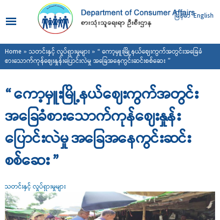
Skip to
main
မြန်မာ
English
content
You are here
Home
»
သတင်းနှင့် လှုပ်ရှားမှုများ
» “ ကော့မှူးမြို့နယ်ဈေးကွက်အတွင်းအခြေခံ
စားသောက်ကုန်ဈေးနှုန်းပြောင်းလဲမှု အခြေအနေကွင်းဆင်းစစ်ဆေး ”
“ ကော့မှူးမြို့နယ်ဈေးကွက်အတွင်း
အခြေခံစားသောက်ကုန်ဈေးနှုန်း
ပြောင်းလဲမှု အခြေအနေကွင်းဆင်း
စစ်ဆေး ”
သတင်းနှင့် လှုပ်ရှားမှုများ