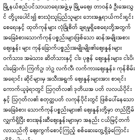
မြို့နယ်စည်ပင်သာယာရေးအဖွဲ့မှ မြို့မဈေး တာဝန်ခံ ဦးအေးသွ
င် တို့ပူးပေါင်း၍ စားသုံးသူပြည်သူများ ဘေးအန္တရာယ်ကင်းရှင်း
စေရေးနှင့် ထုတ်ကုန်များ လုံခြုံစိတ် ချရမှုရှိစေရေးတို့အတွက်
အခြေခံစားသောက်ကုန်ပစ္စည်းများဖြစ်သော ဆန်အမျိုးအစား
ဈေးနှုန်း များ ကုန်ခြောက်ပစ္စည်းအမျိုးမျိုး၏ဈေးနှုန်းများ
ဝက်သား၊ အမဲသား၊ ဆိတ်သားနှင့် ငါး၊ ပုဇွန် ဈေးနှုန်းများ၊ ငါးပိ၊
ငါးခြောက်၊ ကြက်ဥ၊ ဘဲဥ လက်လီ၊ လက်ကားဈေးနှုန်း၊ ကုန်စိမ်း
အရောင်း ဆိုင်များမှ အသီးအရွက် ဈေးနှုန်းများအား စာရင်း
ကောက်ယူခဲ့ရာတွင် ဩဂုတ်လ၏ ဒုတိယအ ပတ် လလယ်ပိုင်း
နှင့် ဩဂုတ်လ၏ စတုတ္ထပတ် လကုန်ပိုင်းတွင် ဖြစ်ပေါ်နေသော
အခြေခံစား သောက်ကုန်ပစ္စည်းများ၏ ဈေးနှုန်းတို့မှာ တည်ငြိမ်
လျှက်ရှိပြီး စားအုန်းဆီဈေးနှုန်းများမှာ အနည်း ငယ်မြင့်တက်
လာသည်ကို ဈေးကွက်စောင့်ကြည့် စစ်ဆေးတွေ့ရှိခဲ့ကြောင်း