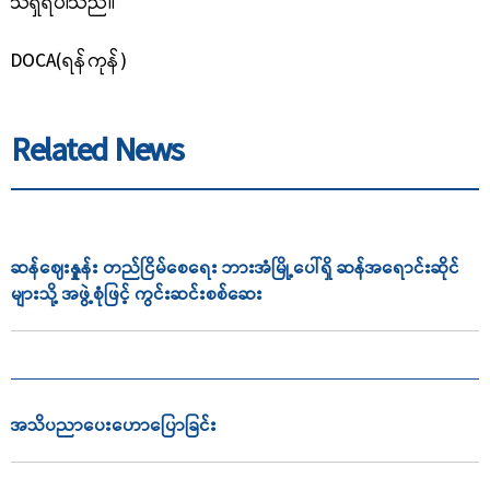
သိရှိရပါသည်။
DOCA(ရန်ကုန်)
Related News
ဆန်ဈေးနှုူန်း တည်ငြိမ်စေရေး ဘားအံမြို့ပေါ်ရှိ ဆန်အရောင်းဆိုင်
များသို့ အဖွဲ့စုံဖြင့် ကွင်းဆင်းစစ်ဆေး
အသိပညာ‌ပေး‌ဟောပြောခြင်း