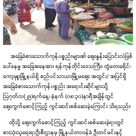
အခြေခံစားသောက်ကုန်ပစ္စည်းများ၏ ဈေးနှုန်းပြောင်းလဲဖြစ်
ပေါ်နေမှု အခြေအနေအား ရန်ကုန်တိုင်းဒေသကြီး၊ တွံတေးခရိုင်၊
ကော့မှူးမြို့နယ်ရှိ စည်ပင်သာယာမြို့မဈေး အတွင်း/ အပြင်ရှိ
အခြေခံစားသောက်ကုန်ပစ္စည်း အရောင်းဆိုင်များသို့
ဩဂုတ်လ(၂၉)ရက်နေ့၊ နံနက် (၀၈
:၃၀)နာရီအချိန်တွင်
ဈေးကွက်စောင့်ကြည့် ကွင်းဆင်းစစ်ဆေးခဲ့ကြောင်း သိရသည်။
ထိုသို့ ဈေးကွက်စောင့်ကြည့် ကွင်းဆင်းစစ်ဆေးခဲ့ရာတွင်
စားသုံးသူရေးရာဦးစီးဌာနမှ မြို့နယ်တာဝန်ခံ ဦးတင်မင်းနှင့်