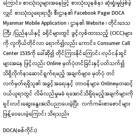
ကြောင်း၊ စားသုံးသူများအနေဖြင့် စားသုံးသူနစ်နာ ဆုံးရှုံးမှုဖြစ်ခဲ့
လျှင် စားသုံးသူရေးရာဦး စီးဌာန၏ Facebook Page၊ DOCA
Myanmar Mobile Application ၊ ဌာန၏ Website ၊ တိုင်းဒေသ
ကြီး /ပြည်နယ်နှင့် ခရိုင်များတွင် ဖွင့်လှစ်ထားသည့် (CICC)များ
ကို လူကိုယ်တိုင်လာ ရောက်၍လည်း ကောင်း၊ Consumer Call
Center 1535ကို ခေါ်ဆို၍ တိုင်ကြားနိုင်ကြောင်း ၊လုပ်ငန်းရှင်
များအနေ ဖြင့်လည်း Online မှတ်ပုံတင်ခြင်းနှင့်ပတ်သက်၍
သိရှိလိုက်နာဆောင်ရွက်ရမည့် အချက်များ၊ မှတ်ပုံ တင်
လက်မှတ်ရရှိသူ၏ အခွင့်အရေးနှင့် တာဝန်များ၊ Onlineမှတဆင့်
ဝယ်ယူရာတွင် လိမ်လည်မှုမခံ ရအောင်သိရှိရမည့်အချက်များကို
ရှင်းလင်းဆွေးနွေးအသိပညာပေးခဲ့ပြီး လက်ကမ်းစာစောင်များ
ဖြန့်ဝေပေးခဲ့ကြောင်း သိရသည်။
DOCA(
စစ်ကိုင်း)