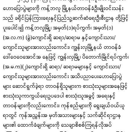
ဟောပြောပွဲများကို ကန့်ဘလူ မြို့နယ်တာဝန်ခံဦးမျိုးဝင်းသန်း
သည် ခရိုင်ပြန်ကြားရေးနှင့်ပြည်သူ့ဆက်ဆံရေးဦးစီးဌာန တို့ဖြင့်
ပူးပေါင်း၍ ကန့်ဘလူမြို့၊ အမှတ်(၁)ရပ်ကွက်၊ အမှတ်(၁)
(အ.လ.က) (ခွဲ)ကျောင်းရှိ ဆရာ/ဆရာမ နှင့်ကျောင်းသား/
ကျောင်းသူများအားလည်းကောင်း၊ ကျွန်းလှမြို့နယ် တာဝန်ခံ
ဒေါ်ဝေဝေအောင်အ နေဖြင့် ကျွန်းလှမြို့၊ ပိတောက်မြိုင်ရပ်ကွက်၊
(အ.မ.က)(၂)ကျောင်းရှိ ဆရာ/ ဆရာမများနှင့် ကျောင်းသား/
ကျောင်းသူများအားလည်းကောင်း အသိပညာပေးဟောပြောပွဲ
များ ဆောင်ရွက်ခဲ့ရာ တာဝန်ရှိသူများက စားသုံးသူများအနေဖြင့်
စားသုံးသူကာကွယ်ရေးဥပဒေပါ စားသုံးသူအခွင့် အရေးနှင့်
တာဝန်များကိုလည်းကောင်း၊ ကုန်စည်များကို ရွေးချယ်ဝယ်ယူ
ရာတွင် ကုန်အညွှန်းအ မှတ်အသားများနှင့် သက်ဆိုင်ရာဌာန
များ၏ ထောက်ခံချက်များကို သေချာစိစစ်ကြရန်လိုအပ်