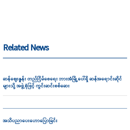
Related News
ဆန်ဈေးနှုူန်း တည်ငြိမ်စေရေး ဘားအံမြို့ပေါ်ရှိ ဆန်အရောင်းဆိုင်
များသို့ အဖွဲ့စုံဖြင့် ကွင်းဆင်းစစ်ဆေး
အသိပညာ‌ပေး‌ဟောပြောခြင်း