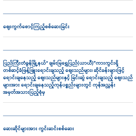
ဈေးကွက်စောင့်ကြည့်စစ်ဆေးခြင်း
ပြည်ကြီးတံခွန်မြို့နယ်“ ချမ်းမြရွှေပြည်(ယာယီ)”ကားကွင်းရှိ
တစ်ဆင့်ခံဖြန့်ဖြူးရောင်းချသည့် ဈေးသည်များ၊ ဆိုင်ခန်းများဖြင့်
ရောင်းချနေသည့် ဈေးသည်များနှင့် ခြင်းဆွဲ ရောင်းချသည့် ဈေးသည်
များအား ရောင်းချနေသည့်ကုန်ပစ္စည်းများတွင် ကုန်အညွှန်း
အမှတ်အသားပြည့်စုံမှ
ဆေးဆိုင်များအား ကွင်းဆင်းစစ်ဆေး