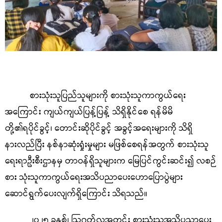
စားသုံးသူပြည်သူများကို စားသုံးသူကာကွယ်ရေး
အကြောင်း ကျယ်ကျယ်ပြန့်ပြန့် သိရှိနိုင်စေ ရန်မိမိ
တို့၏ရပိုင်ခွင့်၊ တောင်းဆိုပိုင်ခွင့် အခွင့်အရေးများကို သိရှိ
နားလည်ပြီး နစ်နာဆုံးရှုံးမှုများ မဖြစ်စေရန်အတွက် စားသုံးသူ
ရေးရာဦးစီးဌာနမှ တာဝန်ရှိသူများက မြေပြင်ကွင်းဆင်း၍ လစဉ်
စား သုံးသူကာကွယ်ရေးအသိပညာပေးဟောပြောပွဲများ
ဆောင်ရွက်ပေးလျက်ရှိကြောင်း သိရသည်။
၂၀၂၅ ခုနှစ်၊ ဩဂုတ်လအတွင်း စားသုံးသူအသိပညာပေး