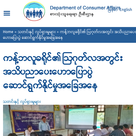
Skip to
main
မြန်မာ
English
content
You are here
Home
»
သတင်းနှင့် လှုပ်ရှားမှုများ
» ကန့်ဘလူခရိုင်၏ ဩဂုတ်လအတွင်း အသိပညာပေး
ဟောပြောပွဲ ဆောင်ရွက်နိုင်မှုအခြေအနေ
ကန့်ဘလူခရိုင်၏ ဩဂုတ်လအတွင်း
အသိပညာပေးဟောပြောပွဲ
ဆောင်ရွက်နိုင်မှုအခြေအနေ
သတင်းနှင့် လှုပ်ရှားမှုများ