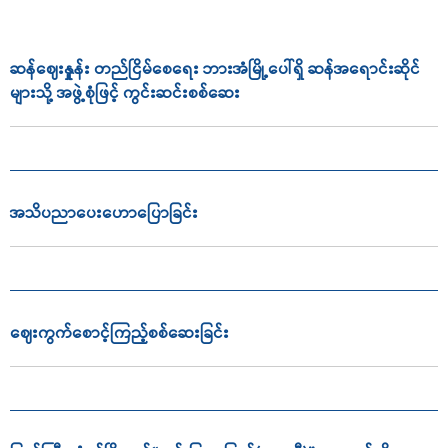
ဆန်ဈေးနှုူန်း တည်ငြိမ်စေရေး ဘားအံမြို့ပေါ်ရှိ ဆန်အရောင်းဆိုင်
များသို့ အဖွဲ့စုံဖြင့် ကွင်းဆင်းစစ်ဆေး
အသိပညာ‌ပေး‌ဟောပြောခြင်း
ဈေးကွက်စောင့်ကြည့်စစ်ဆေးခြင်း