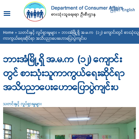
Skip to
main
မြန်မာ
English
content
You are here
Home
»
သတင်းနှင့် လှုပ်ရှားမှုများ
» ဘားအံမြို့ရှိ အ.မ.က (၁၂) ကျောင်းတွင် စားသုံးသူ
ကာကွယ်ရေးဆိုင်ရာ အသိပညာပေးဟောပြောပွဲကျင်းပ
ဘားအံမြို့ရှိ အ.မ.က (၁၂) ကျောင်း
တွင် စားသုံးသူကာကွယ်ရေးဆိုင်ရာ
အသိပညာပေးဟောပြောပွဲကျင်းပ
သတင်းနှင့် လှုပ်ရှားမှုများ