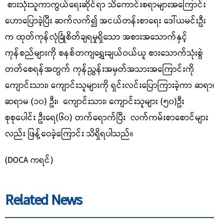
စားသုံးသူကာကွယ်ရေးဆိုင်ရာ သိကောင်းစရာများအကြောင်း
ဟောပြောခဲ့ပြီး ဆက်လက်၍ အငယ်တန်းစာရေး ဒေါ်ယမင်းဦး
က ထုတ်ကုန်လုံခြုံစိတ်ချရမှုရှိသော အစားအသောက်နှင့်
ကုန်စည်များကို စနစ်တကျရွှေးချယ်ဝယ်ယူ စားသောက်သုံးစွဲ
တတ်စေရန်အတွက် ကုန်ညွှန်းအမှတ်အသားအကြောင်းကို
ကျောင်းသား၊ ကျောင်းသူများကို ရှင်းလင်းပြောကြားခဲ့ကာ ဆရာ၊
ဆရာမ
(၁၀) ဦး၊ ကျောင်းသား၊ ကျောင်းသူများ (၅၀)ဦး
စုစုပေါင်း ဦးရေ(၆၀) တက်ရောက်ပြီး လက်ကမ်းစာစောင်များ
လည်း ဖြန့်ဝေခဲ့ကြောင်း သိရှိရပါသည်။
(
DOCA ကရင်)
Related News