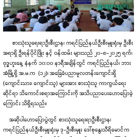
စားသုံးသူရေးရာဦးစီးဌာန၊ ကရင်ပြည်နယ်ဦးစီးမှူးရုံးမှ ဦးစီး
အရာရှိ ဦးရန်ပိုင်ဖြိုး နှင့် ဝန်ထမ်း များသည် ၂၀
-၈-၂၀၂၅ ရက်၊
ဗုဒ္ဓဟူးနေ့ နံနက် ၁၀:၀၀ နာရီအချိန်တွင် ကရင်ပြည်နယ်၊ ဘား
အံမြို့ရှိ အ.မ.က (၁၂)၊ အခြေခံပညာမူလတန်းကျောင်းရှိ
(ကျောင်းသား၊ ကျောင်းသူ) များအား စားသုံးသူ ကာကွယ်‌ရေး
ဆိုင်ရာ သိကောင်းစရာအကြောင်းကို အသိပညာပေးဟောပြောခဲ့
ကြောင်း သိရှိရသည်။
အဆိုပါဟောပြောပွဲတွင် စားသုံးသူရေးရာဦးစီးဌာန၊
ကရင်ပြည်နယ်ဦးစီးမှူးရုံးမှ ဒု-ဦးစီးမှူး ဒေါ်စုနွေးသီရိမောင်က