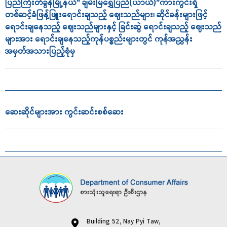
ပြည်ကြီးတံခွန်မြို့နယ်“ ချမ်းမြရွှေပြည်(ယာယီ)”ကားကွင်းရှိ
တစ်ဆင့်ခံဖြန့်ဖြူးရောင်းချသည့် ဈေးသည်များ၊ ဆိုင်ခန်းများဖြင့်
ရောင်းချနေသည့် ဈေးသည်များနှင့် ခြင်းဆွဲ ရောင်းချသည့် ဈေးသည်
များအား ရောင်းချနေသည့်ကုန်ပစ္စည်းများတွင် ကုန်အညွှန်း
အမှတ်အသားပြည့်စုံမှ
ဆေးဆိုင်များအား ကွင်းဆင်းစစ်ဆေး
Building 52, Nay Pyi Taw,