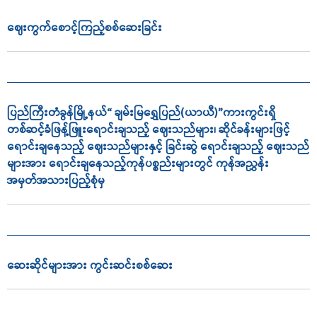
ဈေးကွက်စောင့်ကြည့်စစ်ဆေးခြင်း
ပြည်ကြီးတံခွန်မြို့နယ်“ ချမ်းမြရွှေပြည်(ယာယီ)”ကားကွင်းရှိ
တစ်ဆင့်ခံဖြန့်ဖြူးရောင်းချသည့် ဈေးသည်များ၊ ဆိုင်ခန်းများဖြင့်
ရောင်းချနေသည့် ဈေးသည်များနှင့် ခြင်းဆွဲ ရောင်းချသည့် ဈေးသည်
များအား ရောင်းချနေသည့်ကုန်ပစ္စည်းများတွင် ကုန်အညွှန်း
အမှတ်အသားပြည့်စုံမှ
ဆေးဆိုင်များအား ကွင်းဆင်းစစ်ဆေး