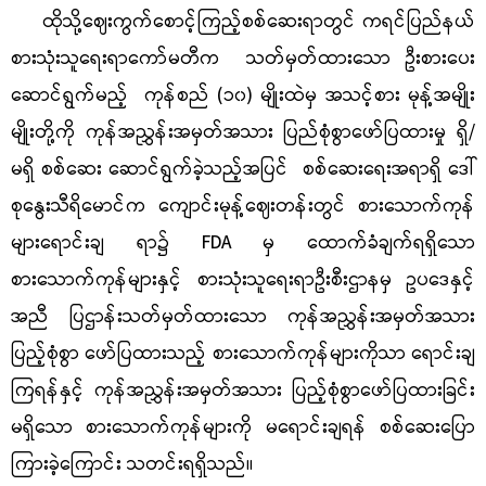
ထိုသို့ဈေးကွက်စောင့်ကြည့်စစ်ဆေးရာတွင် ကရင်ပြည်နယ်
စားသုံးသူရေးရာကော်မတီက သတ်မှတ်ထားသော ဦးစားပေး
ဆောင်ရွက်မည့် ကုန်စည်
(၁၀) မျိုးထဲမှ အသင့်စား မုန့်အမျိုး
မျိုးတို့ကို
ကုန်အညွှန်းအမှတ်အသား ပြည်စုံစွာဖော်ပြထားမှု ရှိ
/
မရှိ စစ်ဆေး ဆောင်ရွက်ခဲ့သည့်အပြင် စစ်ဆေးရေးအရာရှိ ဒေါ်
စုနွေးသီရိမောင်က ကျောင်းမုန့်ဈေးတန်းတွင် စားသောက်ကုန်
များရောင်းချ ရာ၌ FDA မှ ထောက်ခံချက်ရရှိသော
စားသောက်ကုန်များနှင့် စားသုံးသူရေးရာဦးစီးဌာနမှ ဥပဒေနှင့်
အညီ ပြဌာန်းသတ်မှတ်ထားသော ကုန်အညွှန်းအမှတ်အသား
ပြည့်စုံစွာ ဖော်ပြထားသည့် စားသောက်ကုန်များကိုသာ ရောင်းချ
ကြရန်နှင့် ကုန်အညွှန်းအမှတ်အသား ပြည့်စုံစွာဖော်ပြထားခြင်း
မရှိသော စားသောက်ကုန်များကို မရောင်းချရန် စစ်ဆေးပြော
ကြားခဲ့ကြောင်း သတင်းရရှိသည်။