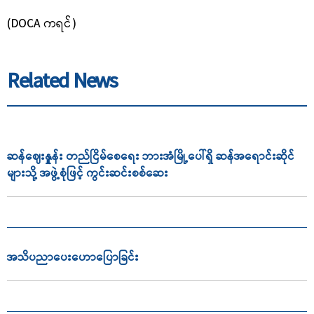
(
DOCA ကရင်)
Related News
ဆန်ဈေးနှုူန်း တည်ငြိမ်စေရေး ဘားအံမြို့ပေါ်ရှိ ဆန်အရောင်းဆိုင်
များသို့ အဖွဲ့စုံဖြင့် ကွင်းဆင်းစစ်ဆေး
အသိပညာ‌ပေး‌ဟောပြောခြင်း