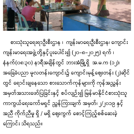
စားသုံးသူရေးရာဦးစီးဌာန ၊ ကျန်းမာရေးဦးစီးဌာန၊ ကျောင်း
ကျန်းမာရေးအဖွဲ့တို့နှင့်ပူးပေါင်း၍ (၂၀-၈-၂၀၂၅) ရက် ၊
နံနက်(၀၈:၃၀) နာရီအချိန်တွင် ဘားအံမြို့ရှိ အ.မ.က (၁၂)၊
အခြေခံပညာ မူလတန်းကျောင်း၌ ကျောင်းမုန့်ဈေးတန်း (၂)ဆိုင်
တွင် ရောင်းချနေသော စားသောက်
ကုန်များကို ကုန်အညွှန်း
အမှတ်အသားဖော်ပြခြင်းနှင့် စပ်လျဉ်း၍ မြန်မာနိုင်ငံစားသုံးသူ
ကာကွယ်ရေးကော်မရှင် ညွှန်ကြားချက် အမှတ်၊ ၂
/၂၀၁၉ နှင့်
အညီ ကိုက်ညီမှု ရှိ / မရှိ ‌ဈေးကွက် စောင့်ကြည့်စစ်ဆေးခဲ့
ကြောင်း
သိရသည်။