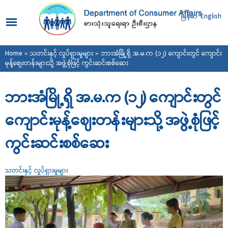
Skip to
main
မြန်မာ
English
content
You are here
Home
»
သတင်းနှင့် လှုပ်ရှားမှုများ
» ဘားအံမြို့ရှိ အ.မ.က (၁၂) ကျောင်းတွင် ကျောင်း
မုန့်ဈေးတန်းများသို့ အဖွဲ့စုံဖြင့် ကွင်းဆင်းစစ်ဆေး
ဘားအံမြို့ရှိ အ.မ.က (၁၂) ကျောင်းတွင်
ကျောင်းမုန့်ဈေးတန်းများသို့ အဖွဲ့စုံဖြင့်
ကွင်းဆင်းစစ်ဆေး
သတင်းနှင့် လှုပ်ရှားမှုများ