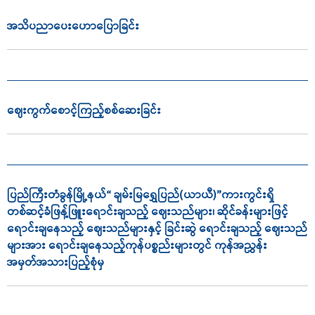
အသိပညာ‌ပေး‌ဟောပြောခြင်း
ဈေးကွက်စောင့်ကြည့်စစ်ဆေးခြင်း
ပြည်ကြီးတံခွန်မြို့နယ်“ ချမ်းမြရွှေပြည်(ယာယီ)”ကားကွင်းရှိ
တစ်ဆင့်ခံဖြန့်ဖြူးရောင်းချသည့် ဈေးသည်များ၊ ဆိုင်ခန်းများဖြင့်
ရောင်းချနေသည့် ဈေးသည်များနှင့် ခြင်းဆွဲ ရောင်းချသည့် ဈေးသည်
များအား ရောင်းချနေသည့်ကုန်ပစ္စည်းများတွင် ကုန်အညွှန်း
အမှတ်အသားပြည့်စုံမှ