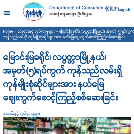
Skip to
main
မြန်မာ
English
content
You are here
Home
»
သတင်းနှင့် လှုပ်ရှားမှုများ
» မြောင်းမြခရိုင်၊ လပွတ္တာမြို့နယ်၊ အမှတ်(၅)ရပ်ကွက
ကုန်သည်လမ်းရှိ ကုန်မျိုးစုံဆိုင်များအား နယ်မြေဈေးကွက်စောင့်ကြည့်စစ်ဆေးခြင်း
မြောင်းမြခရိုင်၊ လပွတ္တာမြို့နယ်၊
အမှတ်(၅)ရပ်ကွက် ကုန်သည်လမ်းရှိ
ကုန်မျိုးစုံဆိုင်များအား နယ်မြေ
ဈေးကွက်စောင့်ကြည့်စစ်ဆေးခြင်း
သတင်းနှင့် လှုပ်ရှားမှုများ