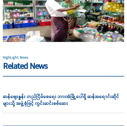
HighLight News
Related News
ဆန်ဈေးနှုူန်း တည်ငြိမ်စေရေး ဘားအံမြို့ပေါ်ရှိ ဆန်အရောင်းဆိုင်
များသို့ အဖွဲ့စုံဖြင့် ကွင်းဆင်းစစ်ဆေး