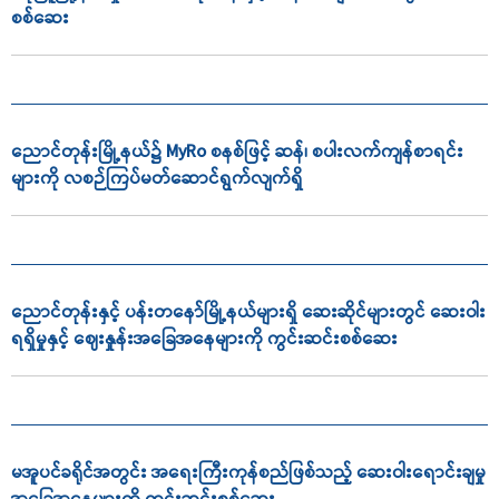
စစ်ဆေး
ညောင်တုန်းမြို့နယ်၌ MyRo စနစ်ဖြင့် ဆန်၊ စပါးလက်ကျန်စာရင်း
များကို လစဉ်ကြပ်မတ်ဆောင်ရွက်လျက်ရှိ
ညောင်တုန်းနှင့် ပန်းတနော်မြို့နယ်များရှိ ဆေးဆိုင်များတွင် ဆေးဝါး
ရရှိမှုနှင့် ဈေးနှုန်းအခြေအနေများကို ကွင်းဆင်းစစ်ဆေး
မအူပင်ခရိုင်အတွင်း အရေးကြီးကုန်စည်ဖြစ်သည့် ဆေးဝါးရောင်းချမှု