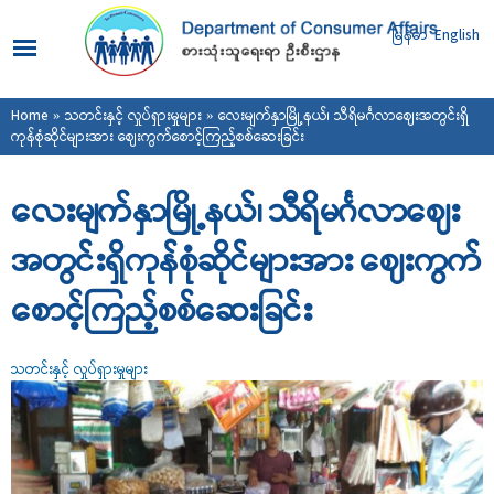
Skip to
main
မြန်မာ
English
content
You are here
Home
»
သတင်းနှင့် လှုပ်ရှားမှုများ
» လေးမျက်နှာမြို့နယ်၊ သီရိမင်္ဂလာဈေးအတွင်းရှိ
ကုန်စုံဆိုင်များအား ဈေးကွက်စောင့်ကြည့်စစ်ဆေးခြင်း
လေးမျက်နှာမြို့နယ်၊ သီရိမင်္ဂလာဈေး
အတွင်းရှိကုန်စုံဆိုင်များအား ဈေးကွက်
စောင့်ကြည့်စစ်ဆေးခြင်း
သတင်းနှင့် လှုပ်ရှားမှုများ