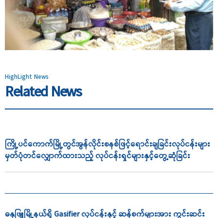
HighLight News
Related News
ကြို့ပင်ကောက်မြို့တွင်အွန်လိုင်းစနစ်ဖြင့်ရောင်းချခြင်းလုပ်ငန်းများ
မှတ်ပုံတင်လျှောက်ထားသည့် လုပ်ငန်းရှင်များနှင့်တွေ့ဆုံခြင်း
ဓနုဖြူမြို့နယ်ရှိ Gasifier လုပ်ငန်းနှင့် ဆန်စက်များအား ကွင်းဆင်း