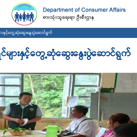
Skip to
main
content
ားနှင့်တွေ့ဆုံဆွေးနွေးပွဲဆောင်ရွက်
င်များနှင့်တွေ့ဆုံဆွေးနွေးပွဲဆောင်ရွက်