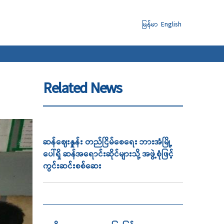
မြန်မာ
English
Related News
ဆန်ဈေးနှုူန်း တည်ငြိမ်စေရေး ဘားအံမြို့
ပေါ်ရှိ ဆန်အရောင်းဆိုင်များသို့ အဖွဲ့စုံဖြင့်
ကွင်းဆင်းစစ်ဆေး