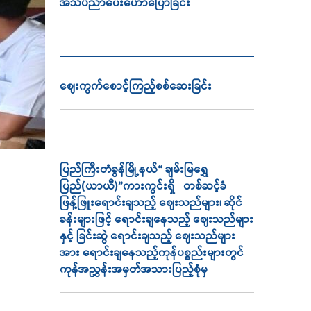
အသိပညာ‌ပေး‌ဟောပြောခြင်း
ဈေးကွက်စောင့်ကြည့်စစ်ဆေးခြင်း
ပြည်ကြီးတံခွန်မြို့နယ်“ ချမ်းမြရွှေ
ပြည်(ယာယီ)”ကားကွင်းရှိ တစ်ဆင့်ခံ
ဖြန့်ဖြူးရောင်းချသည့် ဈေးသည်များ၊ ဆိုင်
ခန်းများဖြင့် ရောင်းချနေသည့် ဈေးသည်များ
နှင့် ခြင်းဆွဲ ရောင်းချသည့် ဈေးသည်များ
အား ရောင်းချနေသည့်ကုန်ပစ္စည်းများတွင်
ကုန်အညွှန်းအမှတ်အသားပြည့်စုံမှ