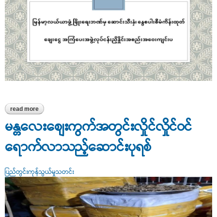
read more
about မြန်မာ့လယ်ယာဖွံ့ဖြိုးရေးဘဏ်မှ ဆောင်းသီးနှံ၊ နွေစပါးစီမံကိန်း
ထုတ် ချေးငွေအကြံပေးအဖွဲ့လုပ်ငန်းညှိနှိုင်းအစည်းအဝေးကျင်းပ
မန္တလေးစျေးကွက်အတွင်းလှိုင်လှိုင်ဝင်
ရောက်လာသည့်ဆောင်းပုရစ်
ပြည်တွင်းကုန်သွယ်မှုသတင်း