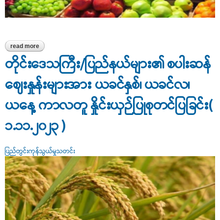
read more
about သီရိမင်္ဂလာဈေးရှိ သစ်သီးဝလံဈေးနှုန်းများ
တိုင်းဒေသကြီး/ပြည်နယ်များ၏ စပါးဆန်
ဈေးနှုန်းများအား ယခင်နှစ်၊ ယခင်လ၊
ယနေ့ ကာလတူ နှိုင်းယှဉ်ပြုစုတင်ပြခြင်း(
၁.၁၁.၂၀၂၃ )
ပြည်တွင်းကုန်သွယ်မှုသတင်း