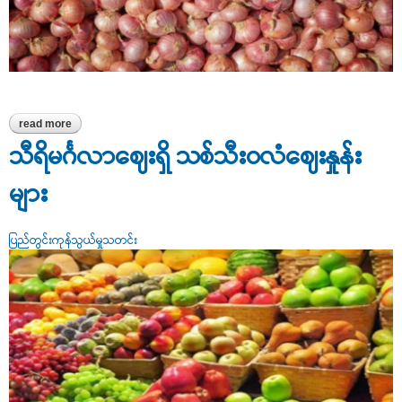
read more
about ဘုရင့်နောင်ကုန်စည်ဒိုင်ရှိ ကြက်သွန်နီဈေးနှုန်းများ
သီရိမင်္ဂလာဈေးရှိ သစ်သီးဝလံဈေးနှုန်း
များ
ပြည်တွင်းကုန်သွယ်မှုသတင်း