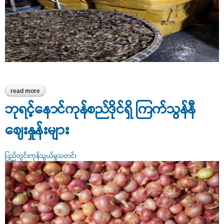
read more
about မန္တလေးစျေးကွက်အတွင်းလှိုင်လှိုင်ဝင်ရောက်လာသည့်ဆောင်း
ပုရစ်
ဘုရင့်နောင်ကုန်စည်ဒိုင်ရှိ ကြက်သွန်နီ
ဈေးနှုန်းများ
ပြည်တွင်းကုန်သွယ်မှုသတင်း