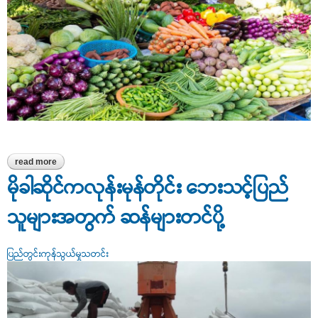
read more
about တညင်းကုန်းလက်ကားဈေးကြီးတွင် ရက်သတ္တပတ်အတွင်း
ရောင်းချနေသော ကုန်ဈေးနှုန်းအခြေအနေ
မိုခါဆိုင်ကလုန်းမုန်တိုင်း ‌ဘေးသင့်ပြည်
သူများအတွက် ဆန်များတင်ပို့
ပြည်တွင်းကုန်သွယ်မှုသတင်း