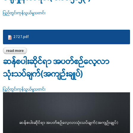
ပြည်တွင်းကုန်သွယ်မှုသတင်း
2727.pdf
read more
about တိုင်းဒေသကြီး/ပြည်နယ်များရှိ ကုန်စည်ဒိုင်များတွင် ဖြစ်ပေါ်နေ
သော မတ်ပဲ၊ ပဲတီစိမ်း နှင့် ပဲစဉ်းငုံတစ်တန် ဈေးနှုန်းများအား ယခင်နှစ်၊
ဆန်စပါးဆိုင်ရာ အပတ်စဉ်လေ့လာ
ယခင်လ၊ ယခင်အပတ်၊ ယခင်နေ့၊ ကာလတူ ဈေးနှုန်းစာရင်း(
၁.၁၁.၂၀၂၃ )
သုံးသပ်ချက်(အကျဉ်းချုပ်)
ပြည်တွင်းကုန်သွယ်မှုသတင်း