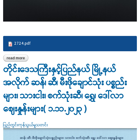
2724.pdf
read more
about ဆန်စပါးဆိုင်ရာ အပတ်စဉ်လေ့လာသုံးသပ်ချက်(အကျဉ်းချုပ်)
တိုင်းဒေသကြီးနှင့်ပြည်နယ် မြို့နယ်
အလိုက် ဆန်၊ ဆီ၊ မီးဖိုချောင်သုံး ပစ္စည်း
များ၊ သားငါး၊ စက်သုံးဆီ၊ ရွှေ၊ ဒေါ်လာ
ဈေးနှုန်းများ( ၁.၁၁.၂၀၂၃ )
ပြည်တွင်းကုန်သွယ်မှုသတင်း