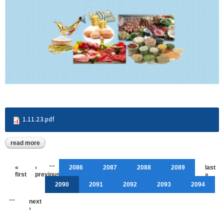
1.11.23.pdf
read more
about တိုင်းဒေသကြီးနှင့်ပြည်နယ် မြို့နယ်အလိုက် ဆန်၊ ဆီ၊ မီးဖိုချောင်
သုံး ပစ္စည်းများ၊ သားငါး၊ စက်သုံးဆီ၊ ရွှေ၊ ဒေါ်လာ ဈေးနှုန်းများ(
Pages
၁.၁၁.၂၀၂၃ )
…
«
‹
2086
2087
2088
2089
last
first
previous
»
2090
2091
2092
2093
2094
…
next
›