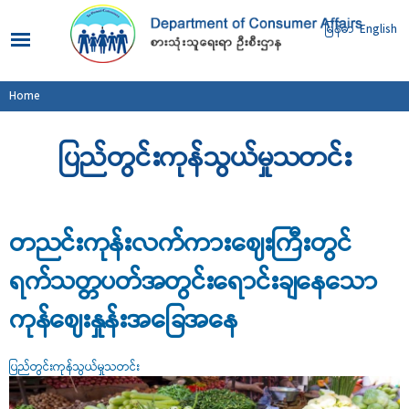
Skip to
main
မြန်မာ
English
content
You are here
Home
ပြည်တွင်းကုန်သွယ်မှုသတင်း
တညင်းကုန်းလက်ကားဈေးကြီးတွင်
ရက်သတ္တပတ်အတွင်းရောင်းချနေသော
ကုန်ဈေးနှုန်းအခြေအနေ
ပြည်တွင်းကုန်သွယ်မှုသတင်း