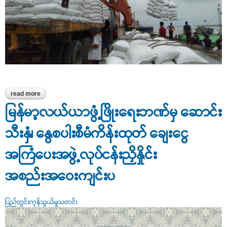
read more
about မိုခါဆိုင်ကလုန်းမုန်တိုင်း ‌ဘေးသင့်ပြည်သူများအတွက် ဆန်များ
တင်ပို့
မြန်မာ့လယ်ယာဖွံ့ဖြိုးရေးဘဏ်မှ ဆောင်း
သီးနှံ၊ နွေစပါးစီမံကိန်းထုတ် ချေးငွေ
အကြံပေးအဖွဲ့လုပ်ငန်းညှိနှိုင်း
အစည်းအဝေးကျင်းပ
ပြည်တွင်းကုန်သွယ်မှုသတင်း