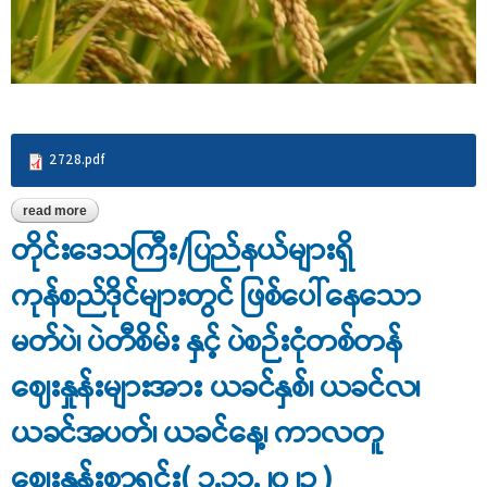
2728.pdf
read more
about တိုင်းဒေသကြီး/ပြည်နယ်များ၏ စပါးဆန်ဈေးနှုန်းများအား ယခင်
နှစ်၊ ယခင်လ၊ ယနေ့ ကာလတူ နှိုင်းယှဉ်ပြုစုတင်ပြခြင်း( ၁.၁၁.၂၀၂၃ )
တိုင်းဒေသကြီး/ပြည်နယ်များရှိ
ကုန်စည်ဒိုင်များတွင် ဖြစ်ပေါ်နေသော
မတ်ပဲ၊ ပဲတီစိမ်း နှင့် ပဲစဉ်းငုံတစ်တန်
ဈေးနှုန်းများအား ယခင်နှစ်၊ ယခင်လ၊
ယခင်အပတ်၊ ယခင်နေ့၊ ကာလတူ
ဈေးနှုန်းစာရင်း( ၁.၁၁.၂၀၂၃ )