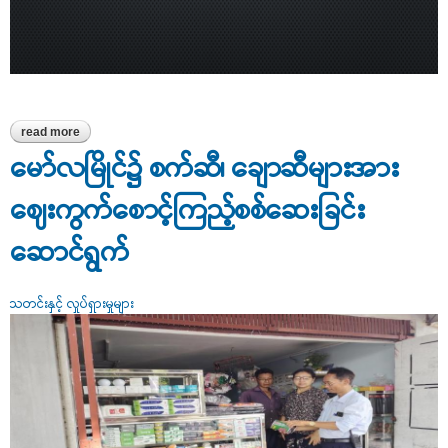
read more
about လူသားအားလုံး ကျန်းမာဖို့၊အစားအသောက်များ သတိပြုဆင်ခြင်
စားသောက်စို့
မော်လမြိုင်၌ စက်ဆီ၊ ချောဆီများအား
ဈေးကွက်စောင့်ကြည့်စစ်ဆေးခြင်း
ဆောင်ရွက်
သတင်းနှင့် လှုပ်ရှားမှုများ