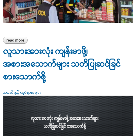
read more
about မော်လမြိုင်ခရိုင်၌ ဈေးကွက်စောင့်ကြည့်စစ်ဆေးခြင်း ဆောင်ရွက်
လူသားအားလုံး ကျန်းမာဖို့၊
အစားအသောက်များ သတိပြုဆင်ခြင်
စားသောက်စို့
သတင်းနှင့် လှုပ်ရှားမှုများ