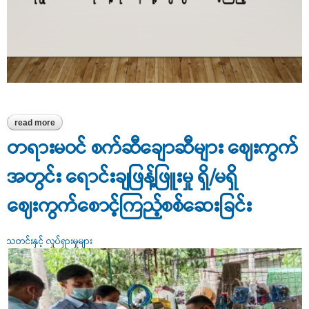
read more
about မုံရွာသောက်ရေသန့်လုပ်ငန်းသို့ ဈေးကွက်စောင့်ကြည့်စစ်ဆေး
တရားမဝင် စက်ဆီချောဆီများ ဈေးကွက်
အတွင်း ရောင်းချဖြန့်ဖြူးမှု ရှိ/မရှိ
ဈေးကွက်စောင့်ကြည့်စစ်ဆေးခြင်း
သတင်းနှင့် လှုပ်ရှားမှုများ