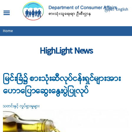
Skip to
main
မြန်မာ
English
content
You are here
Home
HighLight News
မြင်းခြံ၌ စားသုံးဆီလုပ်ငန်းရှင်များအား
ဟောပြောဆွေးနွေးပွဲပြုလုပ်
သတင်းနှင့် လှုပ်ရှားမှုများ