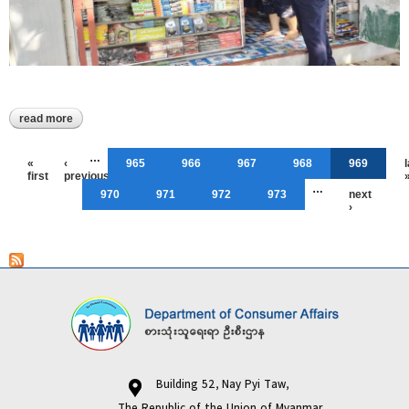
read more
about မော်လမြိုင်၌ စက်ဆီ၊ ချောဆီများအား ဈေးကွက်စောင့်ကြည့်
စစ်ဆေးခြင်း ဆောင်ရွက်
Pages
…
«
‹
965
966
967
968
969
first
previous
…
970
971
972
973
next
›
Building 52, Nay Pyi Taw,
The Republic of the Union of Myanmar.