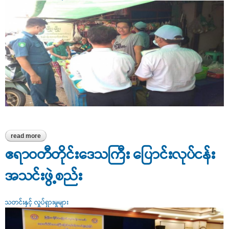
read more
about စားသုံးသူကာကွယ်ရေးဥပဒေနှင့် ကိုက်ညီမှုမရှိသော ကုန်စည်များ
အား ဈေးကွက်စောင့်ကြည့်စစ်ဆေး၍ အရေးယူနိုင်ရေးဆောင်ရွက်လျက်ရှိ
ဧရာဝတီတိုင်းဒေသကြီး ပြောင်းလုပ်ငန်း
အသင်းဖွဲ့စည်း
သတင်းနှင့် လှုပ်ရှားမှုများ