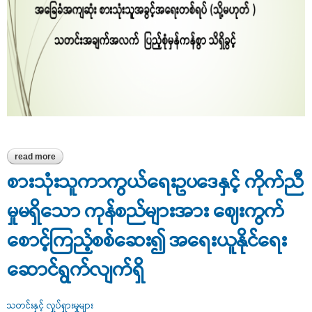
read more
about အခြေခံအကျဆုံး စားသုံးသူအခွင့်အရေးတစ်ရပ် (သို့မဟုတ် )
သတင်းအချက်အလက်ပြည့်စုံမှန်ကန်စွာ သိရှိခွင့်
စားသုံးသူကာကွယ်ရေးဥပဒေနှင့် ကိုက်ညီ
မှုမရှိသော ကုန်စည်များအား ဈေးကွက်
စောင့်ကြည့်စစ်ဆေး၍ အရေးယူနိုင်ရေး
ဆောင်ရွက်လျက်ရှိ
သတင်းနှင့် လှုပ်ရှားမှုများ