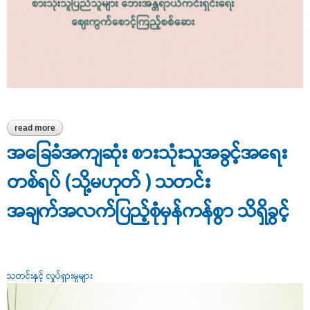
read more
about စားသုံးသူပြည်သူများ ဘေးအန္တရာယ်ကင်းရှင်းရေး ဈေးကွက်စော
င့်ကြည့်စစ်ဆေး
အခြေခံအကျဆုံး စားသုံးသူအခွင့်အရေး
တစ်ရပ် (သို့မဟုတ် ) သတင်း
အချက်အလက်ပြည့်စုံမှန်ကန်စွာ သိရှိခွင့်
သတင်းနှင့် လှုပ်ရှားမှုများ