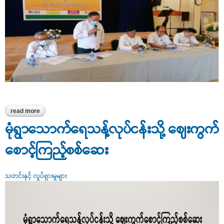
read more
about ဧရာဝတီတိုင်းဒေသကြီး ပြောင်းလုပ်ငန်းအသင်းဖွဲ့စည်း
မုံရွာသောက်ရေသန့်လုပ်ငန်းသို့ ဈေးကွက်
စောင့်ကြည့်စစ်ဆေး
သတင်းနှင့် လှုပ်ရှားမှုများ