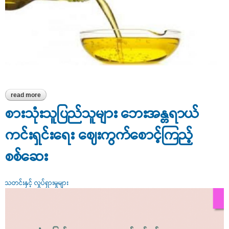
read more
about မြင်းခြံ၌ စားသုံးဆီလုပ်ငန်းရှင်များအား ဟောပြောဆွေးနွေးပွဲ
ပြုလုပ်
စားသုံးသူပြည်သူများ ဘေးအန္တရာယ်
ကင်းရှင်းရေး ဈေးကွက်စောင့်ကြည့်
စစ်ဆေး
သတင်းနှင့် လှုပ်ရှားမှုများ