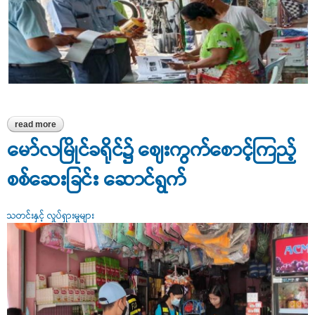
read more
about တရားမဝင် စက်ဆီချောဆီများ ဈေးကွက်အတွင်း ရောင်းချဖြန့်ဖြူး
မှု ရှိ/မရှိ ဈေးကွက်စောင့်ကြည့်စစ်ဆေးခြင်း
မော်လမြိုင်ခရိုင်၌ ဈေးကွက်စောင့်ကြည့်
စစ်ဆေးခြင်း ဆောင်ရွက်
သတင်းနှင့် လှုပ်ရှားမှုများ