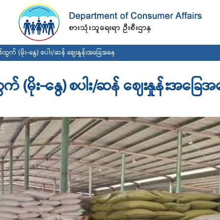
Skip to
main
content
်ထွက် (မိုး-နွေ) စပါး/ဆန် ဈေးနှုန်းအခြေအနေ
ထွက် (မိုး-နွေ) စပါး/ဆန် ဈေးနှုန်းအခြေ