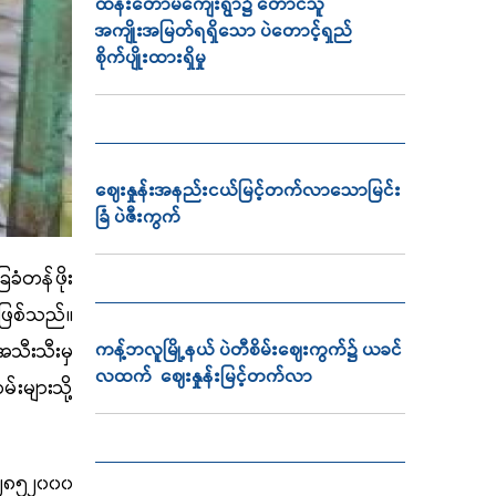
ထန်းတောမကျေးရွာ၌ တောင်သူ
အကျိုးအမြတ်ရရှိသော ပဲတောင့်ရှည်
စိုက်ပျိုးထားရှိမှု
ဈေးနှုန်းအနည်းငယ်မြင့်တက်လာသောမြင်း
ခြံ ပဲဇီးကွက်
ခံတန်ဖိုး
ုဖြစ်သည်။
ကန့်ဘလူမြို့နယ် ပဲတီစိမ်းဈေးကွက်၌ ယခင်
အသီးသီးမှ
လထက် ဈေးနှုန်းမြင့်တက်လာ
းများသို့
 ၂၈၅၂၀၀၀