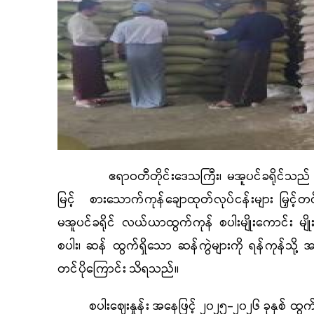
ဧရာဝတီတိုင်းဒေသကြီး၊ မအူပင်ခရိုင်သည် စိုက်ပျ
မြင့် စားသောက်ကုန်ချောထုတ်လုပ်ငန်းများ မြှင့်တင်
မအူပင်ခရိုင် လယ်ယာထွက်ကုန် စပါးမျိုးကောင်း မျိုးသ
စပါး၊ ဆန် ထွက်ရှိသော ဆန်ကွဲများကို ရန်ကုန်သို့ အဓ
တင်ပိုကြောင်း သိရသည်။
စပါးဈေးနှုန်း အနေဖြင့် ၂၀၂၅-၂၀၂၆ ခုနှစ် ထွက်