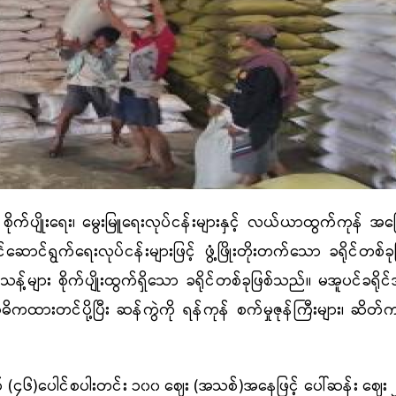
ိုးရေး၊ မွေးမြူရေးလုပ်ငန်းများနှင့် လယ်ယာထွက်ကုန် အခြေ
ဆောင်ရွက်ရေးလုပ်ငန်းများဖြင့် ဖွံ့ဖြိုးတိုးတက်သော ခရိုင်တစ်ခ
န့်များ စိုက်ပျိုးထွက်ရှိသော ခရိုင်တစ်ခုဖြစ်သည်။ မအူပင်ခရိုင်
ိကထားတင်ပို့ပြီး ဆန်ကွဲကို ရန်ကုန် စက်မှုဇုန်ကြီးများ၊ ဆိတ်ကမ်
 (၄၆)ပေါင်စပါးတင်း ၁၀၀ ဈေး (အသစ်)အနေဖြင့် ပေါ်ဆန်း ဈေး