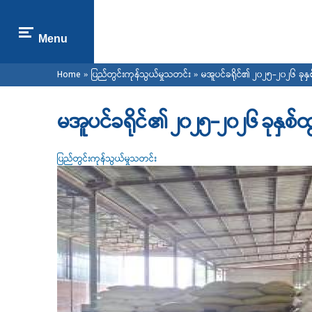
Menu
You are here
Home
»
ပြည်တွင်းကုန်သွယ်မှုသတင်း
» မအူပင်ခရိုင်၏ ၂၀၂၅-၂၀၂၆ ခုနှစ
မအူပင်ခရိုင်၏ ၂၀၂၅-၂၀၂၆ ခုနှစ်
ပြည်တွင်းကုန်သွယ်မှုသတင်း