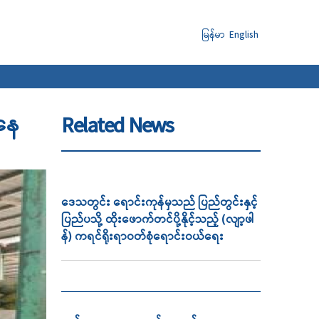
မြန်မာ
English
အနေ
Related News
ဒေသတွင်း ရောင်းကုန်မှသည် ပြည်တွင်းနှင့်
ပြည်ပသို့ ထိုးဖောက်တင်ပို့နိုင့်သည့် (လျာ့ဖါ
န်) ကရင်ရိုးရာဝတ်စုံရောင်းဝယ်ရေး