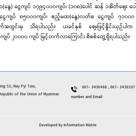
မထ(နွေ) ငွေကျပ် ၁၇၉၄၀၀၀ကျပ်၊ (၁၀၈)ပေါင် ဆန် ၁အိတ်ဈေး ပေါ
ငွေကျပ် ၈၅၀၀၀ကျပ်၊ ဧည့်မထ(နွေ)လတ်စ ငွေကျပ် ၇၁၀၀၀ က
ွက်အတွင်းမှ သိရပါသည်။ ယခင်နှစ် ဈေးဖြင့်နှိုင်းယှဉ်ပါက
ျပ် ၂၀၀၀၀ ကျပ် မြင့်တက်လာကြောင်း စိစစ်တွေ့ရှိရပါသည်။
ng 52, Nay Pyi Taw,
067- 3430468 , 067- 343020
lic of the Union of Myanmar.
number and Email
Developed by
Information Matrix