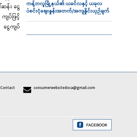
ကန့်ဘလူမြို့နယ်၏ ယခင်လနှင့် ယခုလ
်ဆန်း ငွေ
ပဲစင်းငုံဈေးနှုန်းအတက်/အကျနှိုင်းယှဉ်ချက်
ျပ်ဖြင့်
 ငွေကျပ်
7
Contact
consumerwebsitedoca@gmail.com