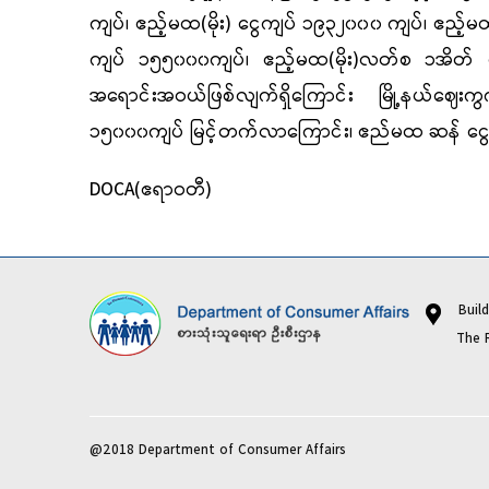
ကျပ်၊ ဧည့်မထ(မိုး) ငွေကျပ် ၁၉၃၂၀၀၀ ကျပ်၊ ဧည့်
ကျပ် ၁၅၅၀၀၀ကျပ်၊ ဧည့်မထ(မိုး)လတ်စ ၁အိတ် 
အရောင်းအဝယ်ဖြစ်လျက်ရှိကြောင်း မြို့နယ်ဈေးက
၁၅၀၀၀ကျပ် မြင့်တက်လာကြောင်း၊ ဧည်မထ ဆန် ငွေက
DOCA(ဧရာဝတီ)
Buildi
The Repub
@2018 Department of Consumer Affairs