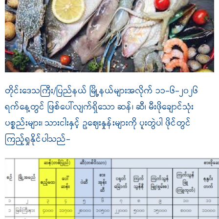
တိုင်းဒေသကြီး/ပြည်နယ် မြို့နယ်များအလိုက် ၁၁-၆-၂၀၂၆
ရက်နေ့တွင် ဖြစ်ပေါ်လျက်ရှိသော ဆန်၊ ဆီ၊ မီးဖိုချောင်သုံး
ပစ္စည်းများ၊ သားငါးနှင့် ဥ‌ဈေးနှုန်းများကို ပူးတွဲပါ ဖိုင်တွင်
ကြည့်ရှုနိုင်ပါသည်-