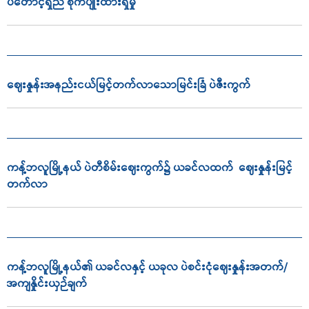
ပဲတောင့်ရှည် စိုက်ပျိုးထားရှိမှု
ဈေးနှုန်းအနည်းငယ်မြင့်တက်လာသောမြင်းခြံ ပဲဇီးကွက်
ကန့်ဘလူမြို့နယ် ပဲတီစိမ်းဈေးကွက်၌ ယခင်လထက် ဈေးနှုန်းမြင့်
တက်လာ
ကန့်ဘလူမြို့နယ်၏ ယခင်လနှင့် ယခုလ ပဲစင်းငုံဈေးနှုန်းအတက်/
အကျနှိုင်းယှဉ်ချက်