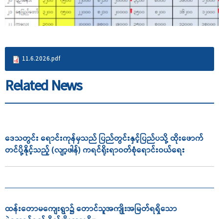
11.6.2026.pdf
Related News
ဒေသတွင်း ရောင်းကုန်မှသည် ပြည်တွင်းနှင့်ပြည်ပသို့ ထိုးဖောက်
တင်ပို့နိုင့်သည့် (လျာ့ဖါန်) ကရင်ရိုးရာဝတ်စုံရောင်းဝယ်ရေး
ထန်းတောမကျေးရွာ၌ တောင်သူအကျိုးအမြတ်ရရှိသော