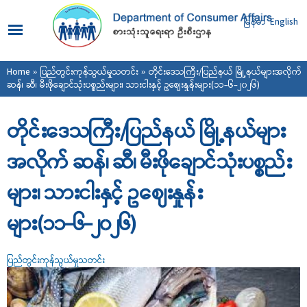
Skip to
main
မြန်မာ
English
content
You are here
Home
»
ပြည်တွင်းကုန်သွယ်မှုသတင်း
» တိုင်းဒေသကြီး/ပြည်နယ် မြို့နယ်များအလိုက်
ဆန်၊ ဆီ၊ မီးဖိုချောင်သုံးပစ္စည်းများ၊ သားငါးနှင့် ဥ‌ဈေးနှုန်းများ(၁၁-၆-၂၀၂၆)
တိုင်းဒေသကြီး/ပြည်နယ် မြို့နယ်များ
အလိုက် ဆန်၊ ဆီ၊ မီးဖိုချောင်သုံးပစ္စည်း
များ၊ သားငါးနှင့် ဥ‌ဈေးနှုန်း
များ(၁၁-၆-၂၀၂၆)
ပြည်တွင်းကုန်သွယ်မှုသတင်း