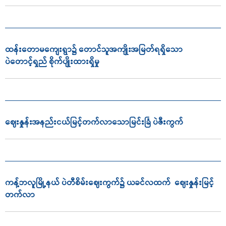
ထန်းတောမကျေးရွာ၌ တောင်သူအကျိုးအမြတ်ရရှိသော
ပဲတောင့်ရှည် စိုက်ပျိုးထားရှိမှု
ဈေးနှုန်းအနည်းငယ်မြင့်တက်လာသောမြင်းခြံ ပဲဇီးကွက်
ကန့်ဘလူမြို့နယ် ပဲတီစိမ်းဈေးကွက်၌ ယခင်လထက် ဈေးနှုန်းမြင့်
တက်လာ