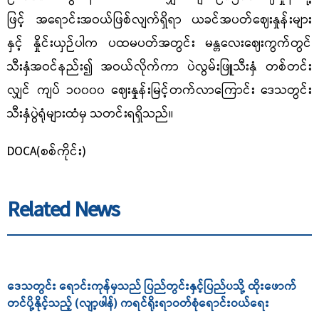
ဖြင့် အရောင်းအဝယ်ဖြစ်လျက်ရှိရာ ယခင်အပတ်ဈေးနှုန်းများ
နှင့် နှိုင်းယှဉ်ပါက ပထမပတ်အတွင်း မန္တလေးဈေးကွက်တွင်
သီးနှံအဝင်နည်း၍ အဝယ်လိုက်ကာ ပဲလွမ်းဖြူသီးနှံ တစ်တင်း
လျှင် ကျပ် ၁၀၀၀၀ ဈေးနှုန်းမြင့်တက်လာကြောင်း ဒေသတွင်း
သီးနှံပွဲရုံများထံမှ သတင်းရရှိသည်။
DOCA(
စစ်ကိုင်း)
Related News
ဒေသတွင်း ရောင်းကုန်မှသည် ပြည်တွင်းနှင့်ပြည်ပသို့ ထိုးဖောက်
တင်ပို့နိုင့်သည့် (လျာ့ဖါန်) ကရင်ရိုးရာဝတ်စုံရောင်းဝယ်ရေး