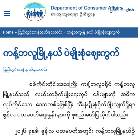
Skip to
main
မြန်မာ
English
content
You are here
Home
»
ပြည်တွင်းကုန်သွယ်မှုသတင်း
» ကန့်ဘလူမြို့နယ် ပဲမျိုးစုံဈေးကွက်
ကန့်ဘလူမြို့နယ် ပဲမျိုးစုံဈေးကွက်
ပြည်တွင်းကုန်သွယ်မှုသတင်း
စစ်ကိုင်းတိုင်းဒေသကြီး၊ ကန့်ဘလူခရိုင် ကန့်ဘလူ
မြို့နယ်သည် လယ်ယာစိုက်ပျိုးရေးလုပ် ငန်းများကို အဓိက
လုပ်ကိုင်သော ဒေသတစ်ခုဖြစ်ပြီး သီးနှံမျိုးစုံစိုက်ပျိုးလျက်ရှိရာ
ဇွန်လ ပထမပတ်ဈေးနှုန်းများကို စုစည်းဖော်ပြလိုက်ပါသည်။
၂၀၂၆ ခုနှစ်၊ ဇွန်လ ပထမပတ်အတွင်း ကန့်ဘလူမြို့နယ်၌