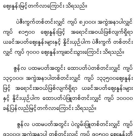
ဈေးနှုန်းမြင့်တက်လာကြောင်း သိရသည်။
ပဲဇီးကွက်တစ်တင်းလျှင် ကျပ် ၈၂၀၀၀၊ အကွဲအနာပါလျှင်
ကျပ် ၈၁၅၀၀ ဈေးနှုန်းဖြင့် အရောင်းအဝယ်ဖြစ်လျက်ရှိရာ
ယခင်အပတ်ဈေးနှုန်းများနှင့် နှိုင်းယှဉ်ပါက ပဲဇီးကွက် တစ်တင်း
လျှင် ကျပ် ၇၀၀၀ ဈေးနှုန်းကျဆင်းသွားကြောင်း သိရသည်။
ဇွန်လ ပထမပတ်အတွင်း ထောပတ်ပဲတစ်တင်းလျှင် ကျပ်
၁၃၄၀၀၀၊ အကွဲအနာပါတစ်တင်းလျှင် ကျပ် ၁၃၃၅၀၀ဈေးနှုန်း
ဖြင့် အရောင်းအဝယ်ဖြစ်လျက်ရှိရာ ယခင်အပတ်ဈေးနှုန်းများ
နှင့် နှိုင်းယှဉ်ပါက ထောပတ်ပဲဖြူတစ်တင်းလျှင် ကျပ် ၁၀၀၀၀
ခန့်ပြန်လည်မြင့်တက်လာကြောင်း သိရသည်။
ဇွန်လ ပထမပတ်အတွင်း ပဲလွမ်းဖြူတစ်တင်းလျှင် ကျပ်
၉၁၀၀၀၊ အကွဲအနာပါ တစ်တင်းလျှင် ကျပ် ၉၀၅၀၀ ဈေးနှုန်းတို့