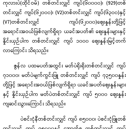
ကုလားပဲ(ထိုင်ဝမ်) တစ်တင်းလျှင် ကျပ်(၆၀၀၀၀)၊ (929)တစ်
တင်းလျှင် ကျပ်(၆၂၀၀၀)၊ (V2)တစ်တင်းလျှင် ကျပ်(၆၃၀၀)နှင့်
(V7)တစ်တင်းလျှင် ကျပ်(၆၂၀၀၀)ဈေးနှုန်းတို့ဖြင့်
အရောင်းအဝယ်ဖြစ်လျက်ရှိရာ ယခင်အပတ်၏ ဈေးနှုန်းများနှင့်
နှိုင်းယှဉ်ပါက တစ်တင်းလျှင် ကျပ် ၁၀၀၀ ဈေးနှုန်းမြင့်တက်
လာကြောင်း သိရသည်။
ဇွန်လ ပထမပတ်အတွင်း မတ်ပဲရိုးရိုးတစ်တင်းလျှင် ကျပ်
၇၁၀၀၀၊ မတ်ပဲမျက်ကွင်းဖြူ တစ်တင်းလျှင် ကျပ် ၇၃၅၀၀နှုန်း
တို့ဖြင့် အရောင်းအဝယ်ဖြစ်လျက်ရှိရာ ယခင်အပတ်ဈေးနှုန်းများ
နှင့် နှိုင်းယှဉ်ပါက မတ်ပဲတစ်တင်းလျှင် ကျပ် ၅၀၀၀ ဈေးနှုန်း
ကျဆင်းသွားကြောင်း သိရသည်။
ပဲစင်းငုံနီတစ်တင်းလျှင် ကျပ် ၈၅၀၀၀၊ ပဲစင်းငုံဖြူတစ်
တင်းလျှင် ကျပ် ၇၅၀၀၀နှင့် အောက်စ တစ်တင်းလျှင် ကျပ်