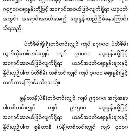
၇၄၅၀၀ဈေးနှုန်းတို့ဖြင့် အရောင်းအဝယ်ဖြစ်လျက်ရှိရာ ယခုပတ်
အတွင်း အရောင်းအဝယ်အေး၍ ဈေးနှုန်းတည်ငြိမ်နေကြောင်း
သိရသည်။
ပဲတီစိမ်းရိုးရိုးတစ်တင်းလျှင် ကျပ် ၈၇၀၀၀၊ ပဲတီစိမ်း
ထွက်တိုးတစ်တင်းလျှင် ကျပ် ၉၀၀၀၀ ဈေးနှုန်းတို့ဖြင့်
အရောင်းအဝယ်ဖြစ်လျက်ရှိရာ ယခင်အပတ်ဈေးနှုန်းများနှင့်
နှိုင်းယှဉ်ပါက ပဲတီစိမ်း တစ်တင်းလျှင် ကျပ် ၃၀၀၀ ဈေးနှုန်းမြင့်
တက်လာကြောင်း သိရသည်။
စွန်တာနီ(ပဲနီ)တစ်တင်းလျှင် ကျပ် ၉၇၀၀၀၊ အကွဲအနာ
ပါတစ်တင်းလျှင် ကျပ် ၉၆၅၀၀ ဈေးနှုန်းတို့ဖြင့်
အရောင်းအဝယ်ဖြစ်လျက်ရှိရာ ယခင်အပတ်ဈေးနှုန်းများနှင့်
နှိုင်းယှဉ်ပါက စွန်တာနီ (ပဲနီ)တစ်တင်းလျှင် ကျပ် ၄၀၀၀