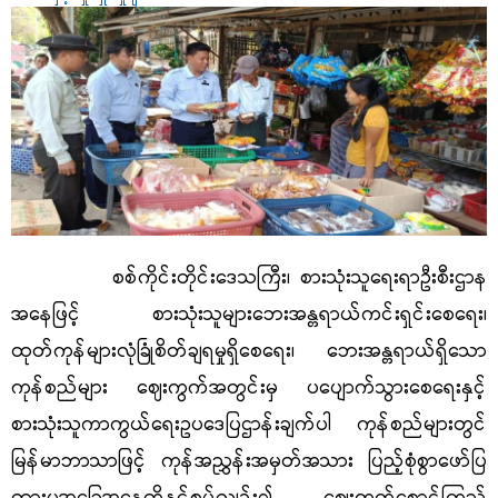
စစ်ကိုင်းတိုင်းဒေသကြီး၊ စားသုံးသူရေးရာဦးစီးဌာန
အနေဖြင့် စားသုံးသူများဘေးအန္တရာယ်ကင်းရှင်းစေရေး၊
ထုတ်ကုန်များလုံခြုံစိတ်ချရမှုရှိစေရေး၊ ဘေးအန္တရာယ်ရှိသော
ကုန်စည်များ ဈေးကွက်အတွင်းမှ ပပျောက်သွားစေရေးနှင့်
စားသုံးသူကာကွယ်ရေးဥပဒေပြဌာန်းချက်ပါ ကုန်စည်များတွင်
မြန်မာဘာသာဖြင့် ကုန်အညွှန်းအမှတ်အသား ပြည့်စုံစွာဖော်ပြ