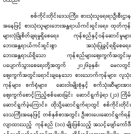
ပါသည်။
စစ်ကိုင်းတိုင်းဒေသကြီး၊ စားသုံးသူရေးရာဦးစီးဌာန
အနေဖြင့် စားသုံးသူများဘေးအန္တရာယ်ကင်းရှင်းရေး၊ ထုတ်ကုန်
များလုံခြုံစိတ်ချရမှုရှိစေရေး၊ ကုန်စည်နှင့်ဝန်ဆောင်မှုများ
ဘေးအန္တရာယ်ကင်းရှင်းစွာ အသုံးပြုခွင့်ရရှိစေရေး၊
ဘေးအန္တရာယ်ရှိသော ကုန်စည်များဈေးကွက်အတွင်းမှ
ပပျောက်သွားစေရေးတို့အတွက် ၂၀၂၆ခုနှစ်၊ မေလတွင်
ဈေးကွက်အတွင်းရောင်းချနေသော စားသောက်ကုန်များ၊ လူသုံး
ကုန်များ၊ စက်ရုံများ၊ ဆေးဝါးမျိုးစုံနှင့် စက်သုံးဆီများအား
ဈေးကွက်စောင့်ကြည့်စစ်ဆေးခြင်း ဆောင်ရွက်ခဲ့ရာ (၂၁) ကြိမ်
ဆောင်ရွက်ခဲ့ကြောင်း၊ ထိုသို့ဆောင်ရွက်ရာတွင် စစ်ကိုင်းတိုင်း
ဒေသကြီးအနေဖြင့် တစ်နှစ်စာအတွင်း ဦးစားပေးဆောင်ရွက်ရန်
လျာထားသည့် ကုန်စည် (၁၀) မျိုးဖြစ်သည့် အသင့်ဖျော်ကော်ဖီ