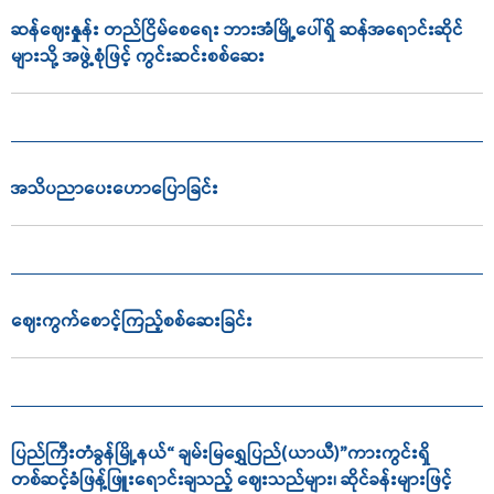
ဆန်ဈေးနှုူန်း တည်ငြိမ်စေရေး ဘားအံမြို့ပေါ်ရှိ ဆန်အရောင်းဆိုင်
များသို့ အဖွဲ့စုံဖြင့် ကွင်းဆင်းစစ်ဆေး
အသိပညာ‌ပေး‌ဟောပြောခြင်း
ဈေးကွက်စောင့်ကြည့်စစ်ဆေးခြင်း
ပြည်ကြီးတံခွန်မြို့နယ်“ ချမ်းမြရွှေပြည်(ယာယီ)”ကားကွင်းရှိ
တစ်ဆင့်ခံဖြန့်ဖြူးရောင်းချသည့် ဈေးသည်များ၊ ဆိုင်ခန်းများဖြင့်