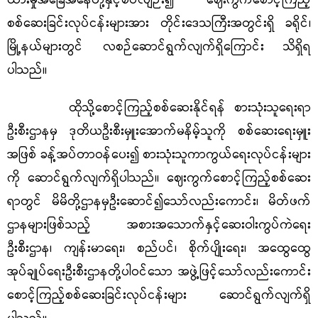
ထားမှုအခြေအနေတို့နှင့်စပ်လျဉ်း၍ ဈေးကွက်စောင့်ကြည့်
စစ်ဆေးခြင်းလုပ်ငန်းများအား တိုင်းဒေသကြီးအတွင်းရှိ ခရိုင်၊
မြို့နယ်များတွင် လစဉ်ဆောင်ရွက်လျက်ရှိကြောင်း သိရှိရ
ပါသည်။
ထိုသို့စောင့်ကြည့်စစ်ဆေးနိုင်ရန် စားသုံးသူရေးရာ
ဦးစီးဌာနမှ ဒုတိယဦးစီးမှူးအောက်မနိမ့်သူကို စစ်ဆေးရေးမှူး
အဖြစ် ခန့်အပ်တာဝန်ပေး၍ စားသုံးသူကာကွယ်ရေးလုပ်ငန်းများ
ကို ဆောင်ရွက်လျက်ရှိပါသည်။ ဈေးကွက်စောင့်ကြည့်စစ်ဆေး
ရာတွင် မိမိတို့ဌာနမှဦးဆောင်၍သော်လည်းကောင်း၊ မိတ်ဖက်
ဌာနများဖြစ်သည့် အစားအသောက်နှင့်ဆေးဝါးကွပ်ကဲရေး
ဦးစီးဌာန၊ ကျန်းမာရေး၊ စည်ပင်၊ စိုက်ပျိုးရေး၊ အထွေထွေ
အုပ်ချုပ်ရေးဦးစီးဌာနတို့ပါဝင်သော အဖွဲ့ဖြင့်သော်လည်းကောင်း
စောင့်ကြည့်စစ်ဆေးခြင်းလုပ်ငန်းများ ဆောင်ရွက်လျက်ရှိ