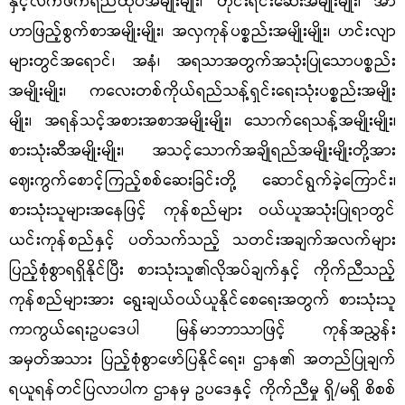
နှင့်လက်ဖက်ရည်ထုပ်အမျိုးမျိုး၊ တိုင်းရင်းဆေးအမျိုးမျိုး၊ အာ
ဟာဖြည့်စွက်စာအမျိုးမျိုး၊ အလှကုန်ပစ္စည်းအမျိုးမျိုး၊ ဟင်းလျာ
များတွင်အရောင်၊ အနံ၊ အရသာအတွက်အသုံးပြုသောပစ္စည်း
အမျိုးမျိုး၊ ကလေးတစ်ကိုယ်ရည်သန့်ရှင်းရေးသုံးပစ္စည်းအမျိုး
မျိုး၊ အရန်သင့်အစားအစာအမျိုးမျိုး၊ သောက်ရေသန့်အမျိုးမျိုး၊
စားသုံးဆီအမျိုးမျိုး၊ အသင့်သောက်အချိုရည်အမျိုးမျိုးတို့အား
ဈေးကွက်စောင့်ကြည့်စစ်ဆေးခြင်းတို့ ဆောင်ရွက်ခဲ့ကြောင်း၊
စားသုံးသူများအနေဖြင့် ကုန်စည်များ ဝယ်ယူအသုံးပြုရာတွင်
ယင်းကုန်စည်နှင့် ပတ်သက်သည့် သတင်းအချက်အလက်များ
ပြည့်စုံစွာရရှိနိုင်ပြီး စားသုံးသူ၏လိုအပ်ချက်နှင့် ကိုက်ညီသည့်
ကုန်စည်များအား ရွေးချယ်ဝယ်ယူနိုင်စေရေးအတွက် စားသုံးသူ
ကာကွယ်ရေးဥပဒေပါ မြန်မာဘာသာဖြင့် ကုန်အညွှန်း
အမှတ်အသား ပြည့်စုံစွာဖော်ပြနိုင်ရေး၊ ဌာန၏ အတည်ပြုချက်
ရယူရန်တင်ပြလာပါက ဌာနမှ ဥပဒေနှင့် ကိုက်ညီမှု ရှိ/မရှိ စိစစ်