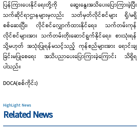
ပြန်ကြားပေးနိုင်ရေးတို့ကို ဆွေးနွေးအသိပေးပြောကြားခဲ့ပြီး
သက်ဆိုင်ရာဌာနများမှလည်း သတ်မှတ်လိုင်စင်များ ရှိ/မရှိ
စစ်ဆေးပြီး၊ လိုင်စင်လျှောက်ထားနိုင်ရေး၊ သက်တမ်းကုန်
လိုင်စင်များအား သက်တမ်းတိုးဆောင်ရွက်နိုင်ရေး၊ စားသုံးရန်
သို့မဟုတ် အသုံးပြုရန်မသင့်သည့် ကုန်စည်များအား ရောင်းချ
ခြင်းမပြုစေရေး အသိပညာပေးပြောကြားခဲ့ကြောင်း သိရှိရ
ပါသည်။
DOCA(စစ်ကိုင်း)
HighLight News
Related News