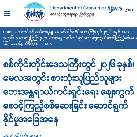
Skip to
main
မြန်မာ
English
content
You are here
Home
»
သတင်းနှင့် လှုပ်ရှားမှုများ
» စစ်ကိုင်းတိုင်းဒေသကြီးတွင် ၂၀၂၆ ခုနှစ်၊ မေလ
အတွင်း စားသုံးသူပြည်သူများ ဘေးအန္တရာယ်ကင်းရှင်းရေး ဈေးကွက်စောင့်ကြည့်စစ်ဆေး
ခြင်း ဆောင်ရွက်နိုင်မှုအခြေအနေ
စစ်ကိုင်းတိုင်းဒေသကြီးတွင် ၂၀၂၆ ခုနှစ်၊
မေလအတွင်း စားသုံးသူပြည်သူများ
ဘေးအန္တရာယ်ကင်းရှင်းရေး ဈေးကွက်
စောင့်ကြည့်စစ်ဆေးခြင်း ဆောင်ရွက်
နိုင်မှုအခြေအနေ
သတင်းနှင့် လှုပ်ရှားမှုများ