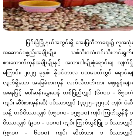
မြင်းခြံမြို့နယ်အတွင်းရှိ အေးမြသီတာဈေး၌ လူအသုံး
အဆောင်ပစ္စည်းအမျိုးမျိုး၊ သစ်သီးဝလံဟင်းသီးဟင်းရွက်၊
စားသောက်ကုန်အမျိုးမျိုးနှင့် အသားငါးမျိုးစုံရောင်းချ လျက်ရှိ
ကြောင်း၊ ၂၀၂၅ ခုနှစ်၊ နိုဝင်ဘာလ ပထမပတ်တွင် ရောင်းချ
လျက်ရှိသော အခြေခံစားကုန် လက်လီလက်ကား ဈေးနှုန်းများ
အနေဖြင့် ပေါ်ဆန်းမွှေးဆန် တစ်ပြည်လျှင် (၆၀၀၀ - ၆၅၀၀)
ကျပ်၊ ဆီ(စားအုန်းဆီ) ၁ပိဿာလျှင် (၇၃၂၅-၇၅၇၀) ကျပ်၊ ပဲဆီ
သန့် တစ်ပိဿာလျှင် (၁၅၀၀၀- ၁၅၅၀၀) ကျပ်၊ ကြက်သွန်နီ ၁
ပိဿာလျှင် (၉၀၀ - ၁၀၀၀) ကျပ်၊ ကြက်သွန်ဖြူ ၁ ပိဿာလျှင်
(၅၅၀၀ - ၆၀၀၀) ကျပ်၊ ဆိတ်သား ၁ ပိဿာလျှင်