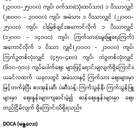
(၂၃၀၀၀-၂၅၀၀၀) ကျပ်၊ ဝက်သား(သုံးထပ်သား) ၁ ပိဿာလျှင်
(၂၈၀၀၀ - ၃၀၀၀၀) ကျပ်၊ အမဲသား ၁ ပိဿာလျှင် (၂၂၀၀၀-
၂၅၀၀၀) ကျပ်၊ ငါးမြစ်ချင်းအကောင်လိုက် ၁ ပိဿာလျှင်
(၁၂၀၀၀ - ၁၄၀၀၀) ကျပ်၊ ကြက်သား(မွေးမြူရေးကြက်)
အကောင်လိုက် ၁ ပိဿာ လျှင်(၂၀၀၀၀ - ၂၁၀၀၀) ကျပ်၊
ကြက်ဥတစ်လုံးလျှင် (၄၅၀-၄၈၀) ကျပ်၊ ဘဲဥတစ်လုံးလျှင်
(၆၀၀-၇၀၀) ကျပ်ပေါက်ဈေး များဖြင့်ရောင်းချလျက်ရှိကြောင်း၊
ယခင်လထက် ယခုလတွင် အမဲသားနှင့် ကြက်သား ဈေးများမှာ
မြင့်တက်ခဲ့ပြီး စားအုန်းဆီ၊ ပဲဆီသန့်၊ ကြက်သွန်နီ၊ ကြက်သွန်ဖြူ
များမှာ ဈေးနှုန်းများကျဆင်းခဲ့၍ ဆန်ဈေးနှုန်းများမှာ ဈေး
တည်ငြိမ်လျက် ရှိကြောင်းသိရှိရသည်။
DOCA (မန္တလေး)