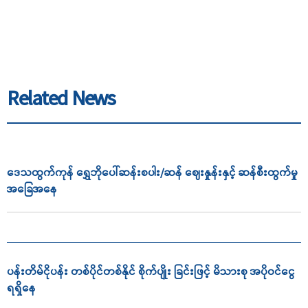
Related News
ဒေသထွက်ကုန် ရွှေဘိုပေါ်ဆန်းစပါး/ဆန် ဈေးနှုန်းနှင့် ဆန်စီးထွက်မှု
အခြေအနေ
ပန်းတိမ်ငိုပန်း တစ်ပိုင်တစ်နိုင် စိုက်ပျိုး ခြင်းဖြင့် မိသားစု အပိုဝင်ငွေ
ရရှိနေ