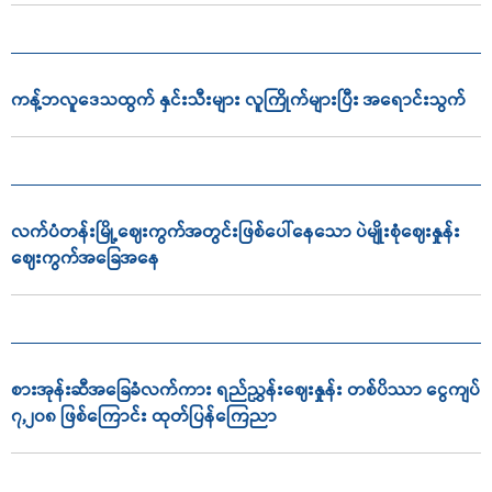
ကန့်ဘလူဒေသထွက် နှင်းသီးများ လူကြိုက်များပြီး အရောင်းသွက်
လက်ပံတန်းမြို့ဈေးကွက်အတွင်းဖြစ်ပေါ်နေသော ပဲမျိုးစုံဈေးနှုန်း
ဈေးကွက်အခြေအနေ
စားအုန်းဆီအခြေခံလက်ကား ရည်ညွှန်းဈေးနှုန်း တစ်ပိဿာ ငွေကျပ်
၇,၂၀၈ ဖြစ်ကြောင်း ထုတ်ပြန်ကြေညာ