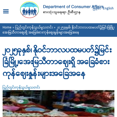
Skip to
main
မြန်မာ
English
content
You are here
Home
»
ပြည်တွင်းကုန်သွယ်မှုသတင်း
» ၂၀၂၅ခုနှစ်၊ နိုဝင်ဘာလပထမပတ်၌မြင်းခြံမြို့၊
အေးမြသီတာဈေးရှိ အခြေခံစားကုန်ဈေးနှုန်းများအခြေအနေ
၂၀၂၅ခုနှစ်၊ နိုဝင်ဘာလပထမပတ်၌မြင်း
ခြံမြို့၊အေးမြသီတာဈေးရှိ အခြေခံစား
ကုန်ဈေးနှုန်းများအခြေအနေ
ပြည်တွင်းကုန်သွယ်မှုသတင်း