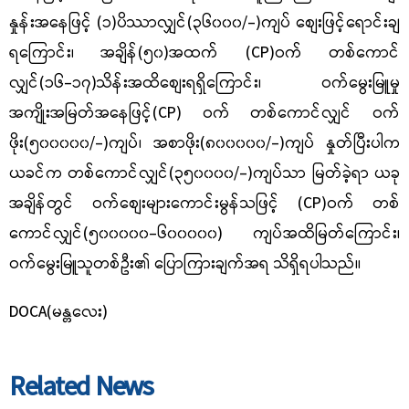
နှုန်းအနေဖြင့် (၁)ပိဿာလျှင်(၃၆၀၀၀/-)ကျပ် စျေးဖြင့်ရောင်းချ
ရကြောင်း၊ အချိန်(၅၀)အထက် (CP)ဝက် တစ်ကောင်
လျှင်(၁၆-၁၇)သိန်းအထိစျေးရရှိကြောင်း၊ ဝက်မွေးမြူမှု
အကျိုးအမြတ်အနေဖြင့်(CP) ဝက် တစ်ကောင်လျှင် ဝက်
ဖိုး(၅၀၀၀၀၀/-)ကျပ်၊ အစာဖိုး(၈၀၀၀၀၀/-)ကျပ် နှုတ်ပြီးပါက
ယခင်က တစ်ကောင်လျှင်(၃၅၀၀၀၀/-)ကျပ်သာ မြတ်ခဲ့ရာ ယခု
အချိန်တွင် ဝက်စျေးများကောင်းမွန်သဖြင့် (CP)ဝက် တစ်
ကောင်လျှင်(၅၀၀၀၀၀-၆၀၀၀၀၀) ကျပ်အထိမြတ်ကြောင်း၊
ဝက်မွေးမြူသူတစ်ဦး၏ ပြောကြားချက်အရ သိရှိရပါသည်။
DOCA(မန္တလေး)
Related News