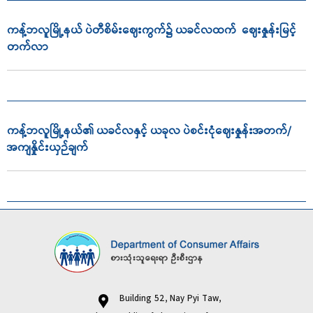
ကန့်ဘလူမြို့နယ် ပဲတီစိမ်းဈေးကွက်၌ ယခင်လထက် ဈေးနှုန်းမြင့်
တက်လာ
ကန့်ဘလူမြို့နယ်၏ ယခင်လနှင့် ယခုလ ပဲစင်းငုံဈေးနှုန်းအတက်/
အကျနှိုင်းယှဉ်ချက်
Building 52, Nay Pyi Taw,