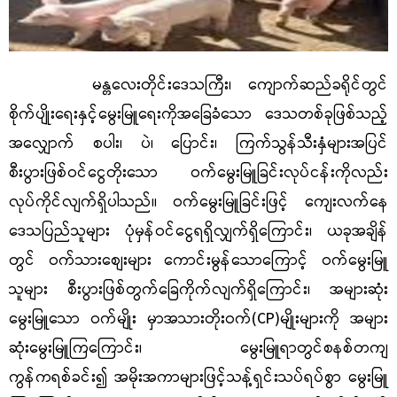
မန္တလေးတိုင်းဒေသကြီး၊ ကျောက်ဆည်ခရိုင်တွင်
စိုက်ပျိုးရေးနှင့်မွေးမြူရေးကိုအခြေခံသော ဒေသတစ်ခုဖြစ်သည့်
အလျှောက် စပါး၊ ပဲ၊ ပြောင်း၊ ကြက်သွန်သီးနှံများအပြင်
စီးပွားဖြစ်ဝင်ငွေတိုးသော ဝက်မွေးမြူခြင်းလုပ်ငန်းကိုလည်း
လုပ်ကိုင်လျက်ရှိပါသည်။ ဝက်မွေးမြူခြင်းဖြင့် ကျေးလက်နေ
ဒေသပြည်သူများ ပုံမှန်ဝင်ငွေရရှိလျှက်ရှိကြောင်း၊ ယခုအချိန်
တွင် ဝက်သားစျေးများ ကောင်းမွန်သောကြောင့် ဝက်မွေးမြူ
သူများ စီးပွားဖြစ်တွက်ခြေကိုက်လျက်ရှိကြောင်း၊ အများဆုံး
မွေးမြူသော ဝက်မျိုး မှာအသားတိုးဝက်(
CP)မျိုးများကို အများ
ဆုံးမွေးမြူကြကြောင်း၊ မွေးမြူရာတွင်စနစ်တကျ
ကွန်ကရစ်
ခင်း၍ အမိုးအကာများဖြင့်သန့်ရှင်းသပ်ရပ်စွာ မွေးမြူ