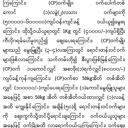
ကြကြောင်း၊ (
CP)ဝက်မျိုး၊ ဝက်ပေါက်တစ်
ကောင်
(၁)လခွဲ(၂)လသား ဝက်များကို
(၅၀၀၀၀၀-၆၀၀၀၀၀)ကျပ်ဝန်းကျင်ခန့် ဝယ်ယူ၍မွေးရ
ကြောင်း၊ ထိုသို့ဝယ်ယူရာတွင်
1Kg တွင် (၄၀၀၀၀/-)ကျပ်ရှိပြီး
ကီလိုဂရမ်ပေါ်မူတည်၍ စျေးပေးရကြောင်း၊ (CP)ဝက်မျိုး
များသည် မွေးမြူပြီး (၃-၄)လအကြာတွင် ရောင်းတန်းဝင်ဝက်
များဖြစ်လာကြောင်း၊ သက်တမ်းတို၍ စီးပွားဖြစ်မြန်ကြောင်း၊
(CP)ဝက် ၁၀ကောင်လျှင် အစာဖိုး(၁)ရက်လျှင်(၈၀၀၀၀/-)
ကျပ်ခန့်ကုန်ကျကြောင်း၊ (CP)ဝက်စာ 50kgအိတ် တစ်အိတ်
လျှင် (၁၀၀၀၀၀/-)ကျပ်ပေးရကြောင်း၊ (၁)ကောင်မွေးမြူသူများ
အနေဖြင့် အစာ 50kg အိတ် တစ်အိတ်ဝယ်ထားလျှင် (၁)လခန့်
အထိ ကျွေးနိုင်ကြောင်း၊ အချိန်(၅၀)ရှိ ရောင်းတန်းဝင်ဝက်များ
ကို စျေးကွက်သို့တင်ပို့ရောင်းချကြောင်း၊ ဝက်ဝယ်ယူသူများ
အနေဖြင့် ဝက်ခြံအထိ လာရောက်ဝယ်ယူကြကြောင်း၊ ဝက်စျေး