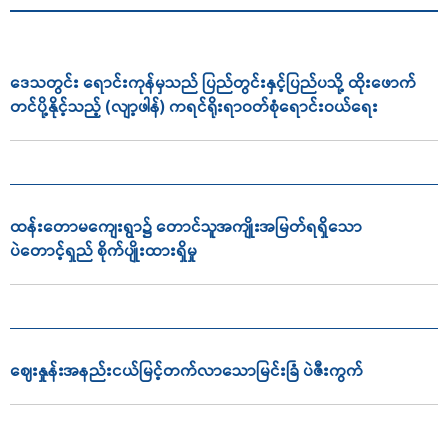
ဒေသတွင်း ရောင်းကုန်မှသည် ပြည်တွင်းနှင့်ပြည်ပသို့ ထိုးဖောက်
တင်ပို့နိုင့်သည့် (လျာ့ဖါန်) ကရင်ရိုးရာဝတ်စုံရောင်းဝယ်ရေး
ထန်းတောမကျေးရွာ၌ တောင်သူအကျိုးအမြတ်ရရှိသော
ပဲတောင့်ရှည် စိုက်ပျိုးထားရှိမှု
ဈေးနှုန်းအနည်းငယ်မြင့်တက်လာသောမြင်းခြံ ပဲဇီးကွက်