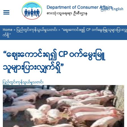
Skip to
main
မြန်မာ
English
content
You are here
Home
»
ပြည်တွင်းကုန်သွယ်မှုသတင်း
» “စျေးကောင်းရ၍ CP ဝက်မွေးမြူသူများပြားလျှ
က်ရှိ”
“စျေးကောင်းရ၍ CP ဝက်မွေးမြူ
သူများပြားလျှက်ရှိ”
ပြည်တွင်းကုန်သွယ်မှုသတင်း