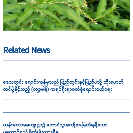
Related News
ဒေသတွင်း ရောင်းကုန်မှသည် ပြည်တွင်းနှင့်ပြည်ပသို့ ထိုးဖောက်
တင်ပို့နိုင့်သည့် (လျာ့ဖါန်) ကရင်ရိုးရာဝတ်စုံရောင်းဝယ်ရေး
ထန်းတောမကျေးရွာ၌ တောင်သူအကျိုးအမြတ်ရရှိသော
ပဲတောင့်ရှည် စိုက်ပျိုးထားရှိမှု