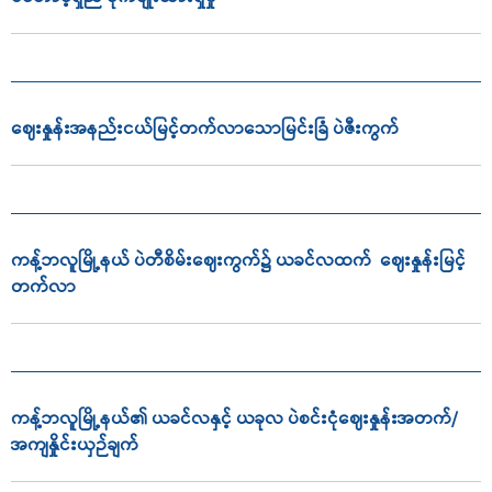
ဈေးနှုန်းအနည်းငယ်မြင့်တက်လာသောမြင်းခြံ ပဲဇီးကွက်
ကန့်ဘလူမြို့နယ် ပဲတီစိမ်းဈေးကွက်၌ ယခင်လထက် ဈေးနှုန်းမြင့်
တက်လာ
ကန့်ဘလူမြို့နယ်၏ ယခင်လနှင့် ယခုလ ပဲစင်းငုံဈေးနှုန်းအတက်/
အကျနှိုင်းယှဉ်ချက်