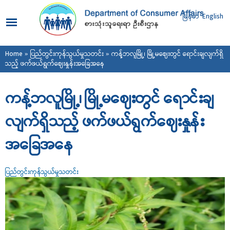
Skip to
main
မြန်မာ
English
content
You are here
Home
»
ပြည်တွင်းကုန်သွယ်မှုသတင်း
» ကန့်ဘလူမြို့၊ မြို့မဈေးတွင် ရောင်းချလျက်ရှိ
သည့် ဖက်ဖယ်ရွက်ဈေးနှုန်းအခြေအနေ
ကန့်ဘလူမြို့၊ မြို့မဈေးတွင် ရောင်းချ
လျက်ရှိသည့် ဖက်ဖယ်ရွက်ဈေးနှုန်း
အခြေအနေ
ပြည်တွင်းကုန်သွယ်မှုသတင်း