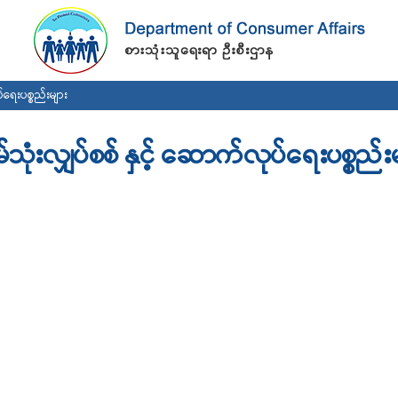
Skip to
main
content
်ရေးပစ္စည်းများ
်သုံးလျှပ်စစ် နှင့် ဆောက်လုပ်ရေးပစ္စည်း