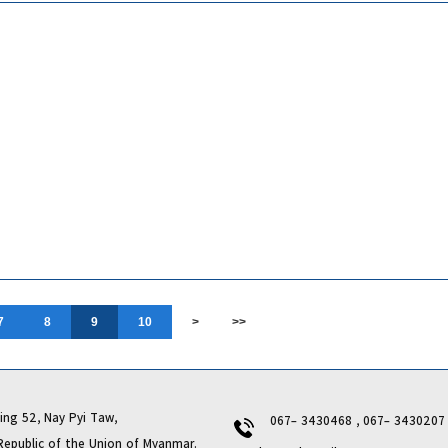
7
8
9
10
>
>>
ng 52, Nay Pyi Taw,
067- 3430468 , 067- 343020
lic of the Union of Myanmar.