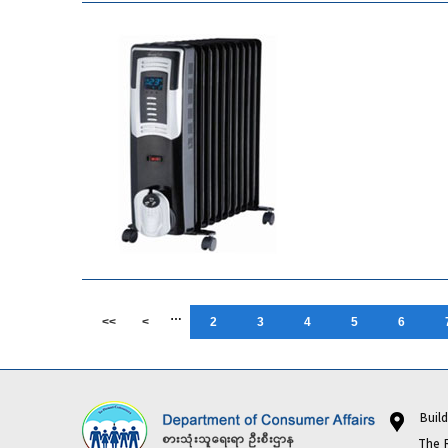
…
<<
<
2
3
4
5
6
Buildi
The Repub