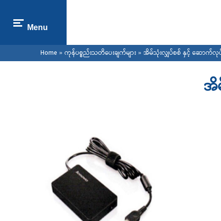
Menu
You are here
Home
»
ကုန်ပစ္စည်းသတိပေးချက်များ
» အိမ်သုံးလျှပ်စစ် နှင့် ဆောက်လုပ
အိမ
Pages