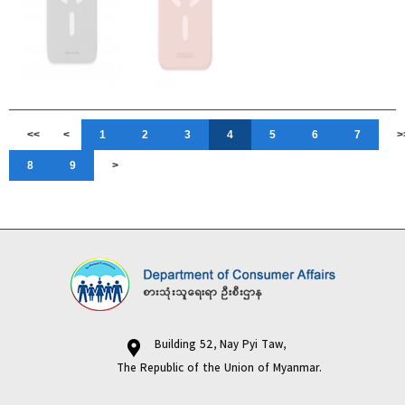
<<
<
1
2
3
4
5
6
7
>
8
9
>
Building 52, Nay Pyi Taw,
The Republic of the Union of Myanmar.