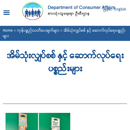
Skip to
main
မြန်မာ
English
content
You are here
Home
»
ကုန်ပစ္စည်းသတိပေးချက်များ
» အိမ်သုံးလျှပ်စစ် နှင့် ဆောက်လုပ်ရေးပစ္စည်း
များ
အိမ်သုံးလျှပ်စစ် နှင့် ဆောက်လုပ်ရေး
ပစ္စည်းများ
Pages