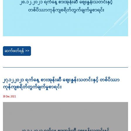
ဆက်ဖတ်ရန် >>
၂၇.၁၂.၂၀၂၁ ရက်နေ့ စားအုန်းဆီ ဈေးနှုန်းသတင်းနှင့် တစ်ပိဿာ
ကုန်ကျစရိတ်တွက်ချက်မှုစာရင်း
30 Dec 2021