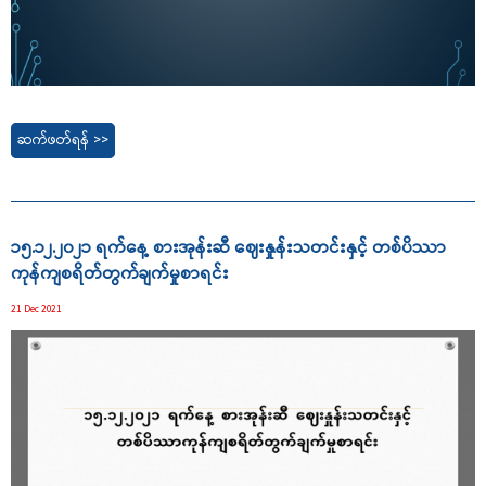
ဆက်ဖတ်ရန် >>
၁၅.၁၂.၂၀၂၁ ရက်နေ့ စားအုန်းဆီ ဈေးနှုန်းသတင်းနှင့် တစ်ပိဿာ
ကုန်ကျစရိတ်တွက်ချက်မှုစာရင်း
21 Dec 2021