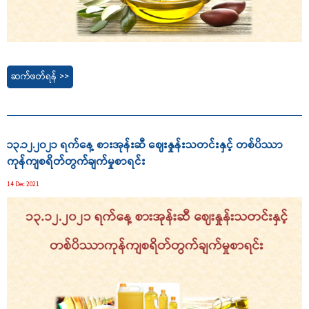
ဆက်ဖတ်ရန် >>
၁၃.၁၂.၂၀၂၁ ရက်နေ့ စားအုန်းဆီ ဈေးနှုန်းသတင်းနှင့် တစ်ပိဿာ
ကုန်ကျစရိတ်တွက်ချက်မှုစာရင်း
14 Dec 2021