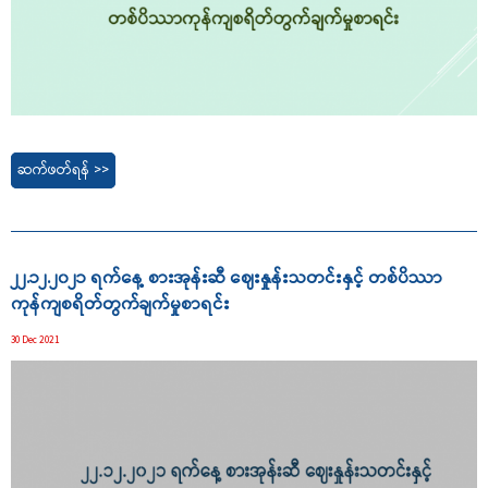
ဆက်ဖတ်ရန် >>
၂၂.၁၂.၂၀၂၁ ရက်နေ့ စားအုန်းဆီ ဈေးနှုန်းသတင်းနှင့် တစ်ပိဿာ
ကုန်ကျစရိတ်တွက်ချက်မှုစာရင်း
30 Dec 2021