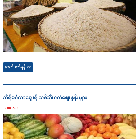
ဆက်ဖတ်ရန် >>
သီရိမင်္ဂလာဈေးရှိ သစ်သီးဝလံဈေးနှုန်းများ
19 Jun 2023