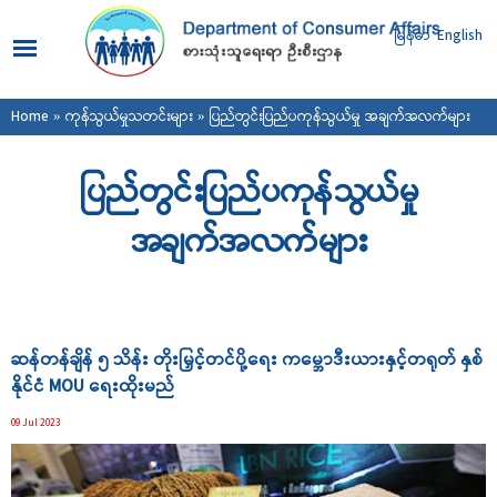
Skip to
main
မြန်မာ
English
content
You are here
Home
»
ကုန်သွယ်မှုသတင်းများ
» ပြည်တွင်းပြည်ပကုန်သွယ်မှု အချက်အလက်များ
ပြည်တွင်းပြည်ပကုန်သွယ်မှု
အချက်အလက်များ
Pages
ဆန်တန်ချိန် ၅ သိန်း တိုးမြှင့်တင်ပို့ရေး ကမ္ဘောဒီးယားနှင့်တရုတ် နှစ်
နိုင်ငံ MOU ရေးထိုးမည်
09 Jul 2023