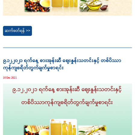
ဆက်ဖတ်ရန် >>
၉.၁၂.၂၀၂၁ ရက်နေ့ စားအုန်းဆီ ဈေးနှုန်းသတင်းနှင့် တစ်ပိဿာ
ကုန်ကျစရိတ်တွက်ချက်မှုစာရင်း
10 Dec 2021