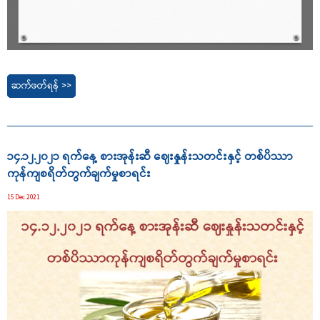
ဆက်ဖတ်ရန် >>
၁၄.၁၂.၂၀၂၁ ရက်နေ့ စားအုန်းဆီ ဈေးနှုန်းသတင်းနှင့် တစ်ပိဿာ
ကုန်ကျစရိတ်တွက်ချက်မှုစာရင်း
15 Dec 2021