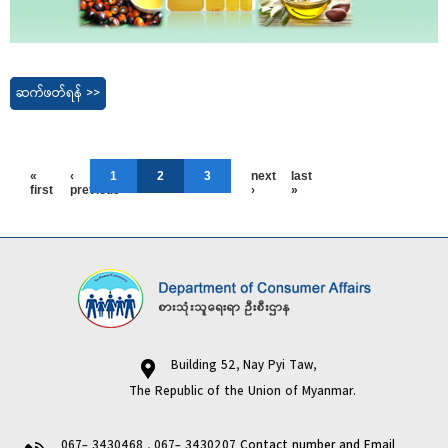
ဆက်ဖတ်ရန် >>
«
‹
1
2
3
next
last
first
previous
›
»
Building 52, Nay Pyi Taw,
The Republic of the Union of Myanmar.
067- 3430468 , 067- 3430207
Contact number and Email