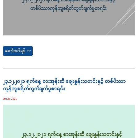
ဆက်ဖတ်ရန် >>
၂၃.၁၂.၂၀၂၁ ရက်နေ့ စားအုန်းဆီ ဈေးနှုန်းသတင်းနှင့် တစ်ပိဿာ
ကုန်ကျစရိတ်တွက်ချက်မှုစာရင်း
30 Dec 2021