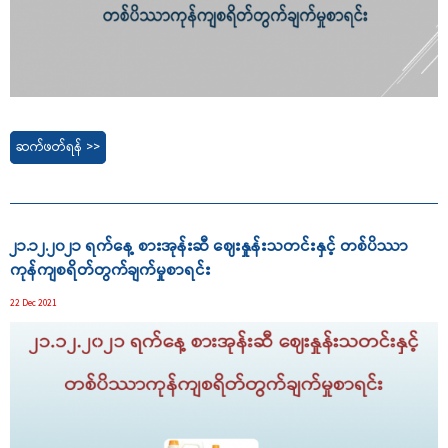
ဆက်ဖတ်ရန် >>
၂၁.၁၂.၂၀၂၁ ရက်နေ့ စားအုန်းဆီ ဈေးနှုန်းသတင်းနှင့် တစ်ပိဿာ
ကုန်ကျစရိတ်တွက်ချက်မှုစာရင်း
22 Dec 2021