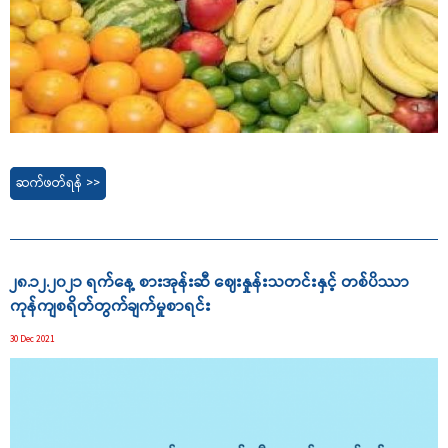
ဆက်ဖတ်ရန် >>
၂၈.၁၂.၂၀၂၁ ရက်နေ့ စားအုန်းဆီ ဈေးနှုန်းသတင်းနှင့် တစ်ပိဿာ
ကုန်ကျစရိတ်တွက်ချက်မှုစာရင်း
30 Dec 2021