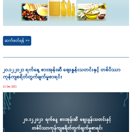
ဆက်ဖတ်ရန် >>
၂၀.၁၂.၂၀၂၁ ရက်နေ့ စားအုန်းဆီ ဈေးနှုန်းသတင်းနှင့် တစ်ပိဿာ
ကုန်ကျစရိတ်တွက်ချက်မှုစာရင်း
21 Dec 2021