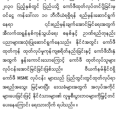
၂၀၃၀ ပြည့်နှစ်တွင် ပြည်ပသို့ ကော်ဖီထုတ်လုပ်တင်ပို့ခြင်းမှ
ဝင်ငွေ ကန်ဒေါ်လာ ၁၀ ဘီလီယံရရှိရန် ရည်မှန်းဆောင်ရွက်
နေရာ ၎င်းရည်မှန်းချက်အောင်မြင်ရေးအတွက်
အီလက်ထရွန်နစ်ကုန်သွယ်ရေး စနစ်နှင့် ဉာဏ်ရည်တုနည်း
ပညာများအသုံးပြုဆောင်ရွက်နေသည်။ နိုင်ငံအတွင်း ကော်ဖီ
ထုတ်ကုန် ထုတ်လုပ်မှုကုန်ကျစရိတ်နည်းခြင်းနှင့် ကော်ဖီသီးနှံ
အထွက် နှုန်းကောင်းသောကြောင့် ကော်ဖီ ထုတ်လုပ်သူများ
လုပ်ငန်းအောင်မြင်ခြင်းဖြစ်သည်။ ဗီယက်နမ်နိုင်ငံရှိ
ကော်ဖီ
MSME
လုပ်ငန်း များသည် ပြည်တွင်းတွင်ထုတ်လုပ်ရာ
အရည်အသွေး မြင့်မားပြီး ဒေသခံများအတွက် အလုပ်အကိုင်
များပေးခြင်းဖြင့် နိုင်ငံသားများ၏ လူမှုစီးပွားဘဝများကိုမြှင့်တင်
ပေးနေကြောင်း ရေးသားလိုက် ရပါသည်။ ။