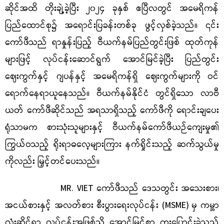
ဆိုင်အထိ တိုးချဲ့ခဲ့ပြီး ၂၀၂၄ ခုနှစ် ဧပြီလတွင် အမေရိကန်
ပြည်ထောင်စု၌ အရောင်းပြခန်းတစ်ခု ဖွင့်လှစ်ခဲ့သည်။ ၎င်း
ကော်ဖီသည် ရာနှုန်းပြည့် ဗီယက်နမ်ပြည်တွင်းဖြစ် ထုတ်ကုန်
များဖြင့် လုပ်ငန်းဆောင်ရွက် အောင်မြင်ခဲ့ပြီး ပြည်တွင်း
ဈေးကွက်နှင့် ဂျပန်နှင့် အမေရိကန်ရှိ ဈေးကွက်များကို ဝင်
ရောက်နေရာယူနေသည်။ ဗီယက်နမ်နိုင်ငံ တွင်ရှိသော လာဗီ
ယတ် ကော်ဖီဆိုင်သည် အရသာရှိသည့် ကော်ဖီကို ရောင်းချပေး
ရုံသာမက စားသုံးသူများနှင့် ဗီယက်နမ်ကော်ဖီယဉ်ကျေးမှု၏
ကြွယ်ဝသည့် ရိုးရာဓလေ့များကြား နက်ရှိုင်းသည့် ဆက်သွယ်မှု
ကိုလည်း မြှင့်တင်ပေးသည်။
MR. VIET
ကော်ဖီသည် ဒေသတွင်း အသေးစား၊
အငယ်စားနှင့် အလတ်စား စီးပွားရေးလုပ်ငန်း (
MSME)
မှ ကမ္ဘာ
လုံးဆိုင်ရာ လုပ်ငန်းအဖြစ်သို့ အောင်မြင်စွာ ကူးပြောင်းခဲ့သည့်