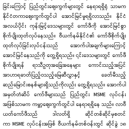
ခြင်းကြောင့် ပြည်တွင်းဈေးကွက်များတွင် နေရာရရှိရုံ သာမက
နိုင်ငံတကာဈေးကွက်တွင်ပါ အောင်မြင်မှုရရှိလာသည်။ နိုင်ငံ
အလယ်ပိုင်း ကုန်းမြင့်ဒေသများတွင် ကော်ဖီကို အောင်မြင်စွာ
စိုက်ပျိုးထုတ်လုပ်နေသည်။ ဗီယက်နမ်နိုင်ငံ၏ ကော်ဖီစိုက်ပျိုး
ထုတ်လုပ်ခြင်းလုပ်ငန်းသည် အောက်ပါအချက်များကြောင့်
အောင်မြင်နေသည်ကို တွေ့ရှိရသည်။ ၎င်းဒေသများတွင် ကော်ဖီ
စိုက်ပျိုးရန် ရာသီဥတုအခြေအနေများ ကောင်းသည့်အပြင်
အာဟာရဓာတ်ပြည့်ဝသည့်မြေဆီလွှာနှင့် ခေတ်မီသည့်
ဆည်မြောင်းစနစ်များရှိသည်ကိုလည်း တွေ့ရှိရသည်။ အောက်ပါ
အမှတ်တံဆိပ် ကော်ဖီများသည် ပြည်တွင်း
MSME
လုပ်ငန်း
အဖြစ်သာမက ကမ္ဘာ့ဈေးကွက်တွင်ပါ နေရာရရှိနေ သည်။ လာဗီ
ယတ်ကော်ဖီသည် ဒါလတ်ရှိ ဆိုင်တစ်ဆိုင်မှစတင်
ကာ
MSME
လုပ်ငန်းအဖြစ် ဗီယက်နမ်တစ်ဝန်းတွင် ဆိုင်ခွဲ ၁၈