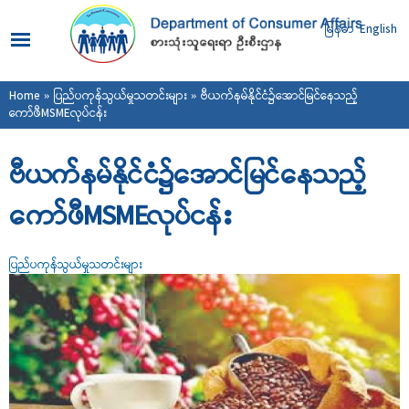
Skip to
main
မြန်မာ
English
content
You are here
Home
»
ပြည်ပကုန်သွယ်မှုသတင်းများ
» ဗီယက်နမ်နိုင်ငံ၌အောင်မြင်နေသည့်
ကော်ဖီMSMEလုပ်ငန်း
ဗီယက်နမ်နိုင်ငံ၌အောင်မြင်နေသည့်
ကော်ဖီMSMEလုပ်ငန်း
ပြည်ပကုန်သွယ်မှုသတင်းများ