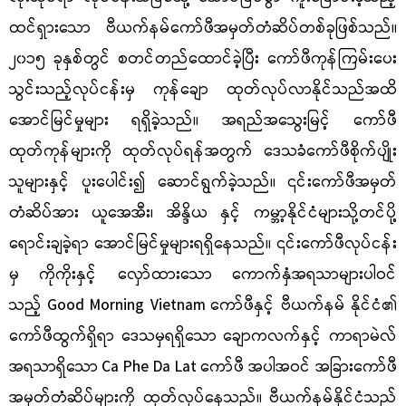
ထင်ရှားသော ဗီယက်နမ်ကော်ဖီအမှတ်တံဆိပ်တစ်ခုဖြစ်သည်။
၂၀၁၅ ခုနှစ်တွင် စတင်တည်ထောင်ခဲ့ပြီး ကော်ဖီကုန်ကြမ်းပေး
သွင်းသည့်လုပ်ငန်းမှ ကုန်ချော ထုတ်လုပ်လာနိုင်သည်အထိ
အောင်မြင်မှုများ ရရှိခဲ့သည်။ အရည်အသွေးမြင့် ကော်ဖီ
ထုတ်ကုန်များကို ထုတ်လုပ်ရန်အတွက် ဒေသခံကော်ဖီစိုက်ပျိုး
သူများနှင့် ပူးပေါင်း၍ ဆောင်ရွက်ခဲ့သည်။ ၎င်းကော်ဖီအမှတ်
တံဆိပ်အား ယူအေအီး၊ အိန္ဒိယ နှင့် ကမ္ဘာ့နိုင်ငံများသို့တင်ပို့
ရောင်းချခဲ့ရာ အောင်မြင်မှုများရရှိနေသည်။ ၎င်းကော်ဖီလုပ်ငန်း
မှ ကိုကိုးနှင့် လှော်ထားသော ကောက်နှံအရသာများပါဝင်
သည့်
Good Morning Vietnam
ကော်ဖီနှင့် ဗီယက်နမ် နိုင်ငံ၏
ကော်ဖီထွက်ရှိရာ ဒေသမှရရှိသော ချောကလက်နှင့် ကာရာမဲလ်
အရသာရှိသော
Ca Phe Da Lat
ကော်ဖီ အပါအဝင် အခြားကော်ဖီ
အမှတ်တံဆိပ်များကို ထုတ်လုပ်နေသည်။ ဗီယက်နမ်နိုင်ငံသည်