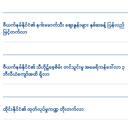
ဗီယက်နမ်နိုင်ငံ၏ နဂါးမောက်သီး စျေးနှုန်းများ နှစ်ဆခန့် ပြန်လည်
မြင့်တက်လာ
ဗီယက်နမ်နိုင်ငံ၏ သီဟိုဠ်စေ့စိမ်း တင်သွင်းမှု အမေရိကန်ဒေါ်လာ ၃
ဘီလီယံကျော်အထိ ရှိလာ
ထိုင်းနိုင်ငံ၏ ထုတ်လုပ်မှုကဏ္ဍ တိုးတက်လာ