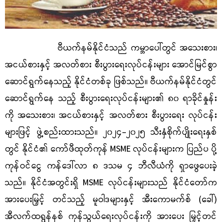
ဗီယက်နမ်နိုင်ငံသည် ကမ္ဘာပေါ်တွင် အသေးစား၊
အငယ်စားနှင့် အလတ်စား စီးပွားရေးလုပ်ငန်းများ အောင်မြင်စွာ
ဆောင်ရွက်နေသည့် နိုင်ငံတစ်ခု ဖြစ်သည်။ ဗီယက်နမ်နိုင်ငံတွင်
ဆောင်ရွက်နေ သည့် စီးပွားရေးလုပ်ငန်းများ၏ ၈၀ ရာခိုင်နှုန်း
ကို အသေးစား၊ အငယ်စားနှင့် အလတ်စား စီးပွားရေး လုပ်ငန်း
များဖြင့် ဖွဲ့စည်းထားသည်။ ၂၀၂၄-၂၀၂၅ သီးနှံစိုက်ပျိုးရေးနှစ်
တွင် နိုင်ငံ၏ ကော်ဖီထုတ်ကုန်
MSME
လုပ်ငန်းများက ပြည်ပ ပို့
ကုန်ဝင်ငွေ ကန်ဒေါ်လာ ၈ ဒသမ ၄ ဘီလီယံကို ရှာဖွေပေးခဲ့
သည်။ နိုင်ငံအတွင်းရှိ
MSME
လုပ်ငန်းများသည် နိုင်ငံတော်က
အားပေးမြှင့် တင်သည့် မူဝါဒများနှင့် အီးကောမက်စ် (ခေါ်)
အီလက်ထရွန်နစ် ကုန်သွယ်ရေးလုပ်ငန်းကို အားပေး မြှင့်တင်