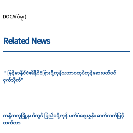
DOCA(ပဲခူး)
Related News
“ မြန်မာနိုင်ငံ၏နိုင်ငံခြားပို့ကုန်သဘာဝထုပ်ကုန်ဆေးဖတ်ဝင်
ငှက်သိုက်”
ကန့်ဘလူမြို့နယ်တွင် ပြည်ပပို့ကုန် မတ်ပဲဈေးနှုန်း ဆက်လက်မြင့်
တက်လာ