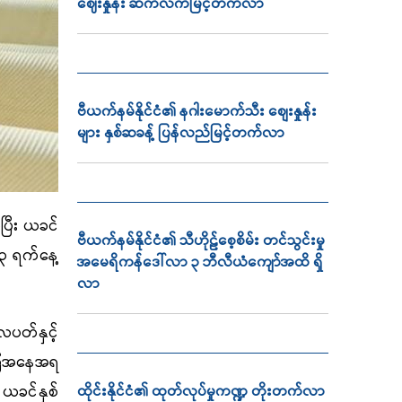
ဈေးနှုန်း ဆက်လက်မြင့်တက်လာ
ဗီယက်နမ်နိုင်ငံ၏ နဂါးမောက်သီး စျေးနှုန်း
များ နှစ်ဆခန့် ပြန်လည်မြင့်တက်လာ
ြီး ယခင်
ဗီယက်နမ်နိုင်ငံ၏ သီဟိုဠ်စေ့စိမ်း တင်သွင်းမှု
၁၃ ရက်နေ့
အမေရိကန်ဒေါ်လာ ၃ ဘီလီယံကျော်အထိ ရှိ
လာ
ပတ်နှင့်
ခြေအနေအရ
 ယခင်နှစ်
ထိုင်းနိုင်ငံ၏ ထုတ်လုပ်မှုကဏ္ဍ တိုးတက်လာ