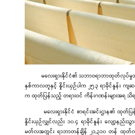
မလေးရှားနိုင်ငံ၏ သဘာဝရာဘာထုတ်လုပ်မှုသည် ၂
နှစ်ကာလတူနှင့် နှိုင်းယှဉ်ပါက ၂၅.၃ ရာခိုင်နှုန်း က
က ထုတ်ပြန်သည့် တရားဝင် ကိန်းဂဏန်းများအရ သ
မလေးရှားနိုင်ငံ စာရင်းအင်းဌာန၏ ထုတ်ပြန်ချက
နှိုင်းယှဉ်လျှင်လည်း ၁၀.၄ ရာခိုင်နှုန်း လျော့နည်းသွား
မတ်လအတွင်း ရာဘာတန်ချိန် ၂၁,၃၁၀ တန် ထုတ်လုပ်နိုင