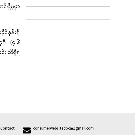
ို့မှုမှာ
်နှုန်းရှိ
တူဂီ (၄.၆
င်း သိရှိရ
7
Contact
consumerwebsitedoca@gmail.com