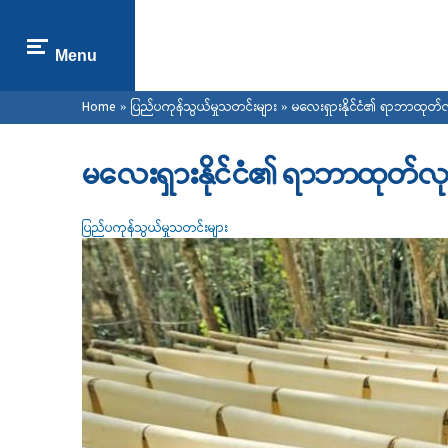
Menu
You are here
Home
»
ပြည်ပကုန်သွယ်မှုသတင်းများ
» မလေးရှားနိုင်ငံ၏ ရာဘာထုတ်လု
မလေးရှားနိုင်ငံ၏ ရာဘာထုတ်လုပ
ပြည်ပကုန်သွယ်မှုသတင်းများ