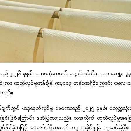
၀၂၆ ခုနှစ်၊ ပထမသုံးလပတ်အတွင်း သိသိသာသာ လျော့ကျခဲ့ပ
ျဆင်းကာ ထုတ်လုပ်မှုတန်ချိန် ၇၁
,၀၁၃ တန်သာရှိခဲ့ကြောင်း မေလ 
ိရသည်။
်တွင် ယခုထုတ်လုပ်မှု ပမာဏသည် ၂၀၂၅ ခုနှစ်၊ စတုတ္ထသုံးလ
ခြင်း
ဖြစ်ကြောင်း ဖော်ပြထားသည်။ လအလိုက် ထုတ်လုပ်မှုအ
်ခဲ့သဖြင့် ဖေဖော်ဝါရီလထက် ၈.၂ ရာခိုင်နှုန်း ကျဆင်းခဲ့ပြီး၊