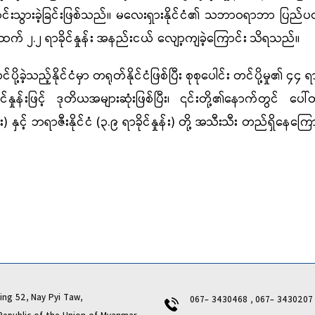
ုးဆင်းသွားခဲ့ခြင်းဖြစ်သည်။ မလေးရှားနိုင်ငံ၏ သဘာဝရာဘာ ပြည်ပတင်ပ
ထက် ၂.၂ ရာခိုင်နှုန်း အနည်းငယ် လျော့ကျခဲ့ကြောင်း သိရသည်။
နိုင်ငံမှာ တရုတ်နိုင်ငံဖြစ်ပြီး စုစုပေါင်း တင်ပို့မှု၏ ၄၄ ရာခိုင
ှုန်းဖြင့် ဒုတိယအများဆုံးဖြစ်ပြီး၊ ၎င်းတို့၏နောက်တွင် ပေါ်
း) နှင့် ဘရာဇီးနိုင်ငံ (၃.၉ ရာခိုင်နှုန်း) တို့ အသီးသီး တည်ရှိနေကြော
inhua
ng 52, Nay Pyi Taw,
067- 3430468 , 067- 343020