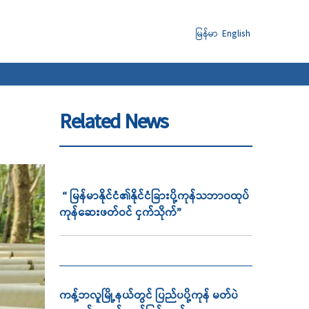
မြန်မာ
English
Related News
“ မြန်မာနိုင်ငံ၏နိုင်ငံခြားပို့ကုန်သဘာဝထုပ်
ကုန်ဆေးဖတ်ဝင် ငှက်သိုက်”
ကန့်ဘလူမြို့နယ်တွင် ပြည်ပပို့ကုန် မတ်ပဲ