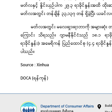
မတ်လနှင့် နှိုင်းယှဉ်ပါက ၂၉.၃ ရာခိုင်နှုန်းအထိ ထိ
မတ်လအတွင်း တန်ချိန် ၃၃,၁၃၇ တန် ရှိခဲ့ပြီး ယခင်လ
မတ်လအတွင်း မလေးရှားရာဘာကို အများဆုံး တင်ပို့ခဲ့သည့်
ကြောင်း သိရသည်။ ဂျာမနီနိုင်ငံသည် ၁၈.၁ ရာခိုင်န
ရာခိုင်နှုန်း)၊ အမေရိကန် ပြည်ထောင်စု (၄.၄ ရာခိုင်နှုန်
ပါသည်။
Source : X
DOCA (ရန်ကုန်)
Buildi