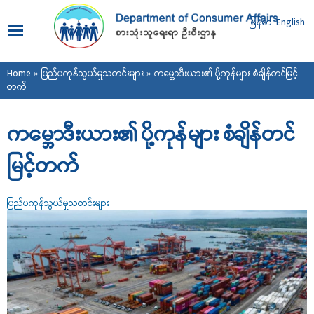
Skip to
main
မြန်မာ
English
content
You are here
Home
»
ပြည်ပကုန်သွယ်မှုသတင်းများ
» ကမ္ဘောဒီးယား၏ ပို့ကုန်များ စံချိန်တင်မြင့်
တက်
ကမ္ဘောဒီးယား၏ ပို့ကုန်များ စံချိန်တင်
မြင့်တက်
ပြည်ပကုန်သွယ်မှုသတင်းများ