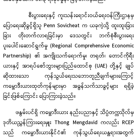
စီးပွားရေးနှင့် ကူးသန်းရောင်းဝယ်ရေးဝန်ကြီးဌာနမှ
ပြောရေးဆိုခွင့်ရှိသူ
Penn Sovicheat
က ယခုကဲ့သို့ ထူးထူးခြား
ခြား တိုးတက်လာရခြင်းမှာ
ဒေသတွင်း ဘက်စုံစီးပွားရေး
ပူးပေါင်း
ဆောင်ရွက်မှု (
Regional Comprehensive Economic
Partnership)
၏ အကျိုးသက်ရောက်မှု
၊
တရုတ်၊ တောင်ကိုရီး
ယားနှင့် အာရပ်စော်ဘွားများပြည်ထောင်စု (
UAE)
တို့နှင့် ချုပ်
ဆိုထားသော ကုန်သွယ်ရေးသဘောတူညီချက်များကြောင့်
ကမ္ဘောဒီးယားထုတ်ကုန်များမှာ အခွန်သက်သာခွင့်
များ ရရှိခဲ့
ခြင်း
ဖြစ်ကြောင်း ပြောကြားခဲ့သည်။
ဖနွမ်းပင်ရှိ ကမ္ဘောဒီးယား နည်းပညာနှင့် သိပ္ပံတက္ကသိုလ်မှ
ဒုတိယညွှန်ကြားရေးမှူး
Thong Mengdavid
ကလည်း
RCEP
သည် ကမ္ဘောဒီးယားနိုင်ငံ၏ ကုန်သွယ်ရေးယန္တရားအတွက်