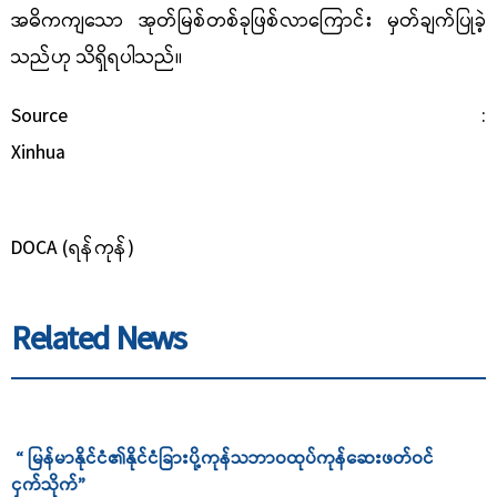
အဓိကကျသော အုတ်မြစ်တစ်ခုဖြစ်လာကြောင်း မှတ်ချက်ပြုခဲ့
သည်ဟု သိရှိရပါသည်။
Source :
Xinhua
DOCA (ရန်ကုန်)
Related News
“ မြန်မာနိုင်ငံ၏နိုင်ငံခြားပို့ကုန်သဘာဝထုပ်ကုန်ဆေးဖတ်ဝင်
ငှက်သိုက်”