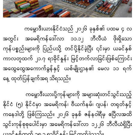
ကမ္ဘောဒီးယားနိုင်ငံသည် ၂၀၂၆ ခုနှစ်၏ ပထမ ၄ လ
အတွင်း အမေရိကန်ဒေါ်လာ ၁၁.၁၂ ဘီလီယံ ဖိုးရှိသော
ကုန်ပစ္စည်းများကို ပြည်ပသို့ တင်ပို့နိုင်ခဲ့ပြီး ၎င်းမှာ ယ
ခင်
နှစ်
ကာလတူထက် ၂၁.၇ ရာခိုင်နှုန်း မြင့်တက်လာခြင်းဖြစ်ကြောင်း
အထွေထွေအကောက်ခွန်နှင့် ယစ်မျိုးဌာန၏
မေလ ၁၁ ရက်
နေ့
ထုတ်ပြန်ချက်အရ သိရသည်။
ကမ္ဘောဒီးယားပို့ကုန်များကို အများဆုံးတင်သွင်းသည့်
နိုင်ငံ (၅) နိုင်ငံမှာ အမေရိကန်၊ ဗီယက်နမ်၊ ဂျပန်၊ တရုတ်နှင့်
ကနေဒါတို့ ဖြစ်ကြသည်။
၂၀၂၆ ခုနှစ်
ဇန်နဝါရီမှ ဧပြီလအထိ
သွင်းကုန်စုစုပေါင်းမှာ အမေရိကန်ဒေါ်လာ ၁၂.၂၆ ဘီလီယံရှိပြီး
ယ
ခင်
နှစ်ထက် ၁၈.၃ ရာခိုင်နှုန်း မြင့်တက်ခဲ့သည်။