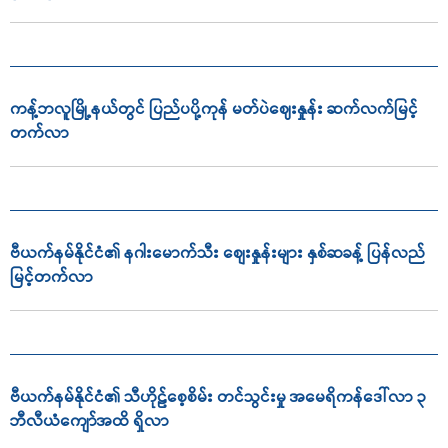
ကန့်ဘလူမြို့နယ်တွင် ပြည်ပပို့ကုန် မတ်ပဲဈေးနှုန်း ဆက်လက်မြင့်
တက်လာ
ဗီယက်နမ်နိုင်ငံ၏ နဂါးမောက်သီး စျေးနှုန်းများ နှစ်ဆခန့် ပြန်လည်
မြင့်တက်လာ
ဗီယက်နမ်နိုင်ငံ၏ သီဟိုဠ်စေ့စိမ်း တင်သွင်းမှု အမေရိကန်ဒေါ်လာ ၃
ဘီလီယံကျော်အထိ ရှိလာ