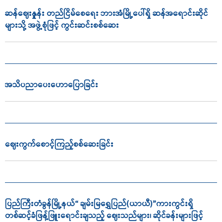
ဆန်ဈေးနှုူန်း တည်ငြိမ်စေရေး ဘားအံမြို့ပေါ်ရှိ ဆန်အရောင်းဆိုင်
များသို့ အဖွဲ့စုံဖြင့် ကွင်းဆင်းစစ်ဆေး
အသိပညာ‌ပေး‌ဟောပြောခြင်း
ဈေးကွက်စောင့်ကြည့်စစ်ဆေးခြင်း
ပြည်ကြီးတံခွန်မြို့နယ်“ ချမ်းမြရွှေပြည်(ယာယီ)”ကားကွင်းရှိ
တစ်ဆင့်ခံဖြန့်ဖြူးရောင်းချသည့် ဈေးသည်များ၊ ဆိုင်ခန်းများဖြင့်