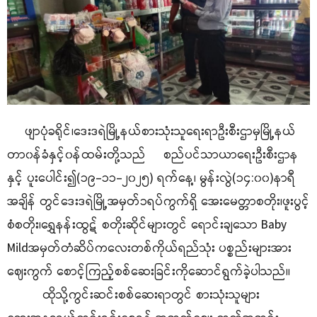
ဖျာပုံခရိုင်၊ဒေးဒရဲမြို့နယ်စားသုံးသူရေးရာဦးစီးဌာမှမြို့နယ်
တာ၀န်ခံနှင့်၀န်ထမ်းတို့သည် စည်ပင်သာယာရေးဦးစီးဌာန
နှင့် ပူးပေါင်း၍(၁၉-၁၁-၂၀၂၅) ရက်နေ့၊ မွန်းလွဲ(၁၄:၀၀)နာရီ
အချိန် တွင်ဒေးဒရဲမြို့အမှတ်၁ရပ်ကွက်ရှိ အေးမေတ္တာစတိုး၊ဖူးပွင့်
စံစတိုး၊ရွှေနန်းထွဋ် စတိုးဆိုင်များတွင် ရောင်းချသော Baby
Mildအမှတ်တံဆိပ်ကလေးတစ်ကိုယ်ရည်သုံး ပစ္စည်းများအား
ဈေးကွက် စောင့်ကြည့်စစ်ဆေးခြင်းကိုဆောင်ရွက်ခဲ့ပါသည်။
ထိုသို့ကွင်းဆင်းစစ်ဆေးရာတွင် စားသုံးသူများ