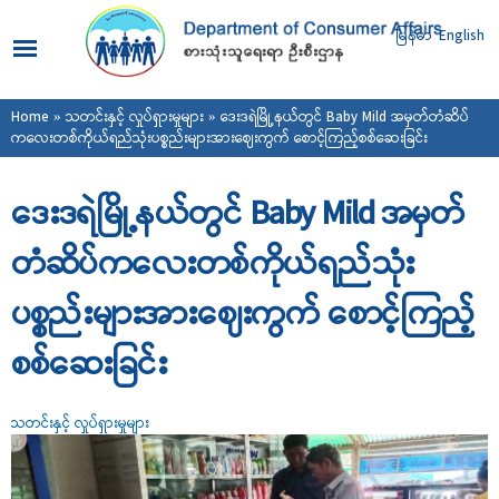
Skip to
main
မြန်မာ
English
content
You are here
Home
»
သတင်းနှင့် လှုပ်ရှားမှုများ
» ဒေးဒရဲမြို့နယ်တွင် Baby Mild အမှတ်တံဆိပ်
ကလေးတစ်ကိုယ်ရည်သုံးပစ္စည်းများအားဈေးကွက် စောင့်ကြည့်စစ်ဆေးခြင်း
ဒေးဒရဲမြို့နယ်တွင် Baby Mild အမှတ်
တံဆိပ်ကလေးတစ်ကိုယ်ရည်သုံး
ပစ္စည်းများအားဈေးကွက် စောင့်ကြည့်
စစ်ဆေးခြင်း
သတင်းနှင့် လှုပ်ရှားမှုများ