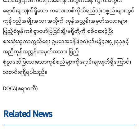
ဘေးအန္တရာယ်ကင်းရှင်းစေရန် အတွက်ဈေး ကွက်အတွင်း
ရောင်းချလျက်ရှိသော ကလေးတစ်ကိုယ်ရည်သုံးပစ္စည်းများတွင်
ကုန်စည်အမျိုးအစား အလိုက် ကုန်အညွှန်းအမှတ်အသားများ
ပြည့်စုံမှန်ကန်စွာဖော်ပြခြင်းရှိ/မရှိတို့ကို စစ်ဆေးခဲ့ပြီး
စားသုံးသူကာကွယ်ရေး ဥပဒေအခန်း(၁၈)ပုဒ်မခွဲ၄၁၊၄၂၊၄၃နှင့်
အညီကုန်အညွှန်းအမှတ်အသား ပြည့်
စုံစွာဖော်ပြထားသောကုန်စည်များကိုရောင်းချလျက်ရှိကြောင်း
သတင်းရရှိရပါသည်။
DOCA(ဧရာဝတီ)
Related News