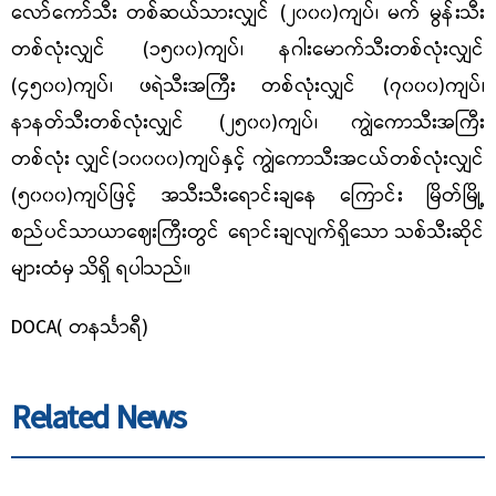
လော်ကော်သီး
တစ်
ဆယ်သားလျှင် (၂၀၀၀)ကျပ်၊ မက် မွန်းသီး
တစ်လုံးလျှင် (၁၅၀၀)ကျပ်၊ နဂါးမောက်သီးတစ်လုံးလျှင်
(
၄၅
၀၀)ကျပ်၊ ဖရဲသီးအကြီး တစ်လုံးလျှင် (၇၀၀၀)ကျပ်၊
နာနတ်သီးတစ်လုံးလျှင် (၂၅၀၀)ကျပ်၊ ကျွဲကောသီးအကြီး
တစ်လုံး လျှင်(၁၀၀၀၀)ကျပ်နှင့် ကျွဲ‌ကောသီးအငယ်တစ်လုံးလျှင်
(၅၀၀၀)ကျပ်ဖြင့် အသီးသီးရောင်းချနေ ကြောင်း မြိတ်မြို့
စည်ပင်သာယာဈေးကြီးတွင် ရောင်းချလျက်ရှိသော သစ်သီးဆိုင်
များထံမှ သိရှိ ရပါသည်။
DOCA( တနင်္သာရီ)
Related News