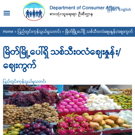
Skip to
main
မြန်မာ
English
content
You are here
Home
»
ပြည်တွင်းကုန်သွယ်မှုသတင်း
» မြိတ်မြို့ပေါ်ရှိ သစ်သီးဝလံဈေးနှုန်း/ဈေးကွက်
မြိတ်မြို့ပေါ်ရှိ သစ်သီးဝလံဈေးနှုန်း/
ဈေးကွက်
ပြည်တွင်းကုန်သွယ်မှုသတင်း