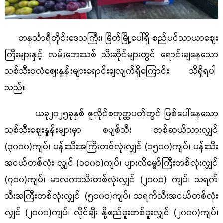
တနင်္သာရီတိုင်းဒေသကြီး၊ မြိတ်မြို့ပေါ်ရှိ စည်ပင်သာယာဈေး
ကြီးများနှင့် လမ်းဘေးသစ် သီးဆိုင်များတွင် ရောင်းချနေသော
သစ်သီးဝလံဈေးနှုန်းများရောင်းချလျက်ရှိကြောင်း သိရှိရပါ
သည်။
ယခု၂၀၂၅ခုနှစ် ဇူလိုင်စတုတ္ထပတ်တွင် ဖြစ်ပေါ်နေသော
သစ်သီးဈေးနှုန်းများမှာ စပျစ်သီး
တစ်
ဆယ်သားလျှင်
(၃၀၀၀)ကျပ်၊ ပန်းသီးအကြီးတစ်လုံးလျှင် (၁၅၀၀)ကျပ်၊ ပန်းသီး
အငယ်တစ်လုံး လျှင် (၁၀၀၀)ကျပ်၊ ပျားလိမ္မော်ကြီးတစ်လုံးလျှင်
(၇၀၀)ကျပ်၊ မာလကာသီးတစ်လုံးလျှင် (၂၀၀၀) ကျပ်၊ သရက်
သီးအကြီးတစ်လုံးလျှင် (၅၀၀၀)ကျပ်၊ သရက်သီးအငယ်တစ်လုံး
လျှင် (၂၀၀၀)ကျပ်၊ လိုင်ချီး နို့စည်ဗူးတစ်ဗူးလျှင် (၂၀၀၀)ကျပ်၊