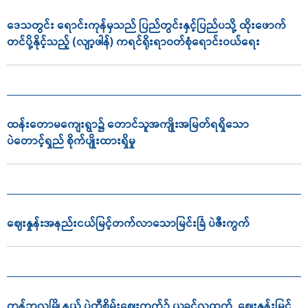
ဒေသတွင်း ရောင်းကုန်မှသည် ပြည်တွင်းနှင့်ပြည်ပသို့ ထိုးဖောက်
တင်ပို့နိုင့်သည့် (လျာ့ဖါန်) ကရင်ရိုးရာဝတ်စုံရောင်းဝယ်ရေး
ထန်းတောမကျေးရွာ၌ တောင်သူအကျိုးအမြတ်ရရှိသော
ပဲတောင့်ရှည် စိုက်ပျိုးထားရှိမှု
ဈေးနှုန်းအနည်းငယ်မြင့်တက်လာသောမြင်းခြံ ပဲဇီးကွက်
ကန့်ဘလူမြို့နယ် ပဲတီစိမ်းဈေးကွက်၌ ယခင်လထက် ဈေးနှုန်းမြင့်