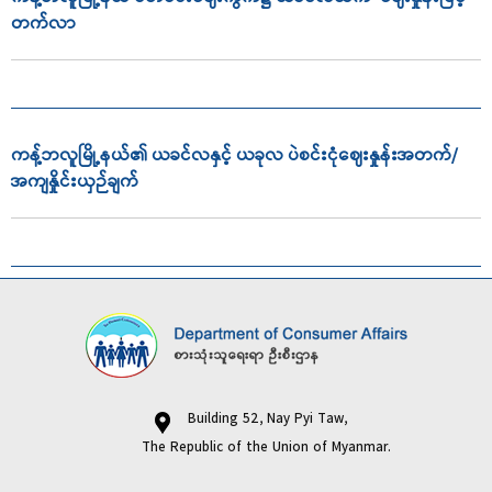
တက်လာ
ကန့်ဘလူမြို့နယ်၏ ယခင်လနှင့် ယခုလ ပဲစင်းငုံဈေးနှုန်းအတက်/
အကျနှိုင်းယှဉ်ချက်
Building 52, Nay Pyi Taw,
The Republic of the Union of Myanmar.